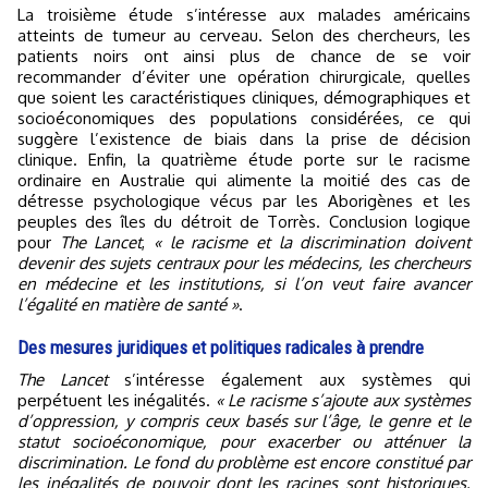
La troisième étude s’intéresse aux malades américains
atteints de tumeur au cerveau. Selon des chercheurs, les
patients noirs ont ainsi plus de chance de se voir
recommander d’éviter une opération chirurgicale, quelles
que soient les caractéristiques cliniques, démographiques et
socioéconomiques des populations considérées, ce qui
suggère l’existence de biais dans la prise de décision
clinique. Enfin, la quatrième étude porte sur le racisme
ordinaire en Australie qui alimente la moitié des cas de
détresse psychologique vécus par les Aborigènes et les
peuples des îles du détroit de Torrès. Conclusion logique
pour
The Lancet
,
« le racisme et la discrimination doivent
devenir des sujets centraux pour les médecins, les chercheurs
en médecine et les institutions, si l’on veut faire avancer
l’égalité en matière de santé »
.
Des mesures juridiques et politiques radicales à prendre
The Lancet
s’intéresse également aux systèmes qui
perpétuent les inégalités.
« Le racisme s’ajoute aux systèmes
d’oppression, y compris ceux basés sur l’âge, le genre et le
statut socioéconomique, pour exacerber ou atténuer la
discrimination. Le fond du problème est encore constitué par
les inégalités de pouvoir dont les racines sont historiques,