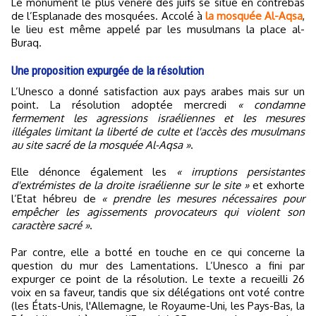
Le monument le plus vénéré des juifs se situe en contrebas
de l’Esplanade des mosquées. Accolé à
la mosquée Al-Aqsa
,
le lieu est même appelé par les musulmans la place al-
Buraq.
Une proposition expurgée de la résolution
L’Unesco a donné satisfaction aux pays arabes mais sur un
point. La résolution adoptée mercredi
« condamne
fermement les agressions israéliennes et les mesures
illégales limitant la liberté de culte et l'accès des musulmans
au site sacré de la mosquée Al-Aqsa »
.
Elle dénonce également les
« irruptions persistantes
d'extrémistes de la droite israélienne sur le site »
et exhorte
l’Etat hébreu de
« prendre les mesures nécessaires pour
empêcher les agissements provocateurs qui violent son
caractère sacré »
.
Par contre, elle a botté en touche en ce qui concerne la
question du mur des Lamentations. L’Unesco a fini par
expurger ce point de la résolution. Le texte a recueilli 26
voix en sa faveur, tandis que six délégations ont voté contre
(les États-Unis, l'Allemagne, le Royaume-Uni, les Pays-Bas, la