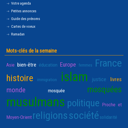
Votre agenda
Petites annonces
Guide des prénoms
Cartes de voeux
Ramadan
Mots-clés de la semaine
France
Europe
bien-être
Asie
éducation
femmes
islam
histoire
justice
livres
immigration
mosquées
monde
mosquée
musulmans
politique
Proche et
religions
société
Moyen-Orient
solidarité