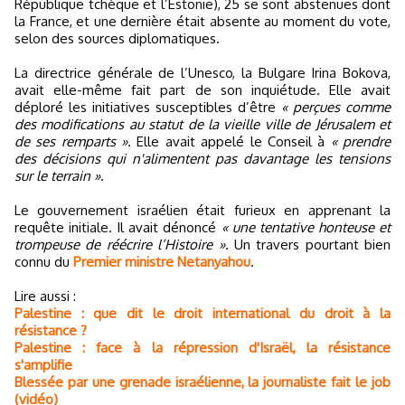
République tchèque et l’Estonie), 25 se sont abstenues dont
la France, et une dernière était absente au moment du vote,
selon des sources diplomatiques.
La directrice générale de l’Unesco, la Bulgare Irina Bokova,
avait elle-même fait part de son inquiétude. Elle avait
déploré les initiatives susceptibles d’être
« perçues comme
des modifications au statut de la vieille ville de Jérusalem et
de ses remparts »
. Elle avait appelé le Conseil à
« prendre
des décisions qui n'alimentent pas davantage les tensions
sur le terrain »
.
Le gouvernement israélien était furieux en apprenant la
requête initiale. Il avait dénoncé
« une tentative honteuse et
trompeuse de réécrire l’Histoire ».
Un travers pourtant bien
connu du
Premier ministre Netanyahou
.
Lire aussi :
Palestine : que dit le droit international du droit à la
résistance ?
Palestine : face à la répression d'Israël, la résistance
s'amplifie
Blessée par une grenade israélienne, la journaliste fait le job
(vidéo)