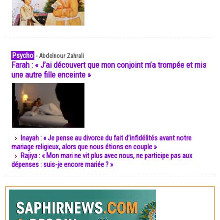
Psycho
-
Abdelnour Zahrali
Farah : « J’ai découvert que mon conjoint m’a trompée et mis
une autre fille enceinte »
Inayah : « Je pense au divorce du fait d’infidélités avant notre
mariage religieux, alors que nous étions en couple »
Rajiya : « Mon mari ne vit plus avec nous, ne participe pas aux
dépenses : suis-je encore mariée ? »