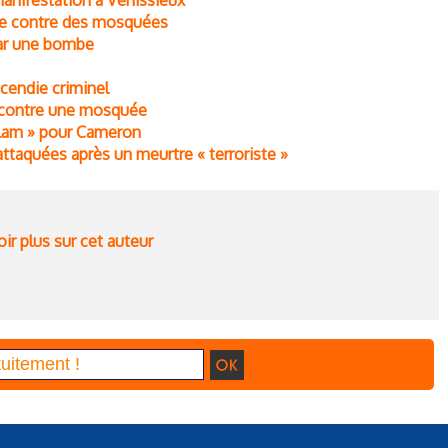
manifestation à Vénissieux
sme contre des mosquées
ar une bombe
cendie criminel
l contre une mosquée
islam » pour Cameron
ttaquées après un meurtre « terroriste »
ir plus sur cet auteur