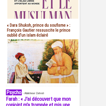
« Dara Shukoh, prince du soufisme » :
François Gautier ressuscite le prince
oublié d'un islam éclairé
Psycho
-
Abdelnour Zahrali
Farah : « J’ai découvert que mon
conjoint m’a trompée et mis une