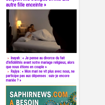
autre fille enceinte »
Inayah : « Je pense au divorce du fait
d’infidélités avant notre mariage religieux, alors
que nous étions en couple »
Rajiya : « Mon mari ne vit plus avec nous, ne
participe pas aux dépenses : suis-je encore
mariée ? »