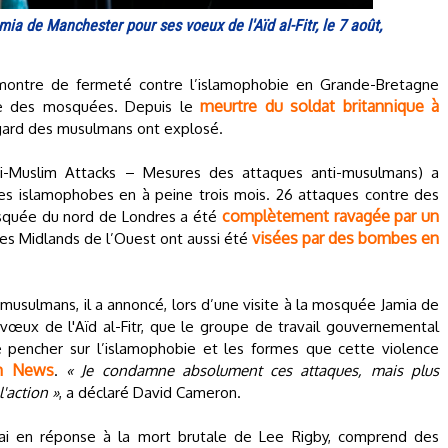
a de Manchester pour ses voeux de l'Aïd al-Fitr, le 7 août,
 montre de fermeté contre l’islamophobie en Grande-Bretagne
meurtre du soldat britannique à
tre des mosquées. Depuis le
’égard des musulmans ont explosé.
ti-Muslim Attacks – Mesures des attaques anti-musulmans) a
tes islamophobes en à peine trois mois. 26 attaques contre des
complètement ravagée par un
osquée du nord de Londres a été
visées par des bombes en
es Midlands de l’Ouest ont aussi été
musulmans, il a annoncé, lors d’une visite à la mosquée Jamia de
vœux de l'Aïd al-Fitr, que le groupe de travail gouvernemental
 pencher sur l’islamophobie et les formes que cette violence
m News
.
« Je condamne absolument ces attaques, mais plus
'action »
, a déclaré David Cameron.
mai en réponse à la mort brutale de Lee Rigby, comprend des