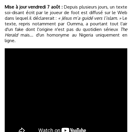
Mise à jour vendredi 7 août :
Depuis plusieurs jours, un texte
soi-disant écrit par le joueur de foot est diffusé sur le Web
dans lequel il déclarerait :
« Jésus m’a guidé vers l’islam. »
Le
texte, repris notamment par Oumma, a pourtant tout l'air
d'un fake dont l'origine n'est pas du quotidien sérieux
The
Herald
mais... d'un homonyme au Nigeria uniquement en
ligne.