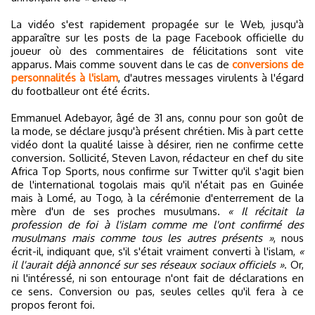
La vidéo s'est rapidement propagée sur le Web, jusqu'à
apparaître sur les posts de la page Facebook officielle du
joueur où des commentaires de félicitations sont vite
apparus. Mais comme souvent dans le cas de
conversions de
personnalités à l'islam
, d'autres messages virulents à l'égard
du footballeur ont été écrits.
Emmanuel Adebayor, âgé de 31 ans, connu pour son goût de
la mode, se déclare jusqu'à présent chrétien. Mis à part cette
vidéo dont la qualité laisse à désirer, rien ne confirme cette
conversion. Sollicité, Steven Lavon, rédacteur en chef du site
Africa Top Sports, nous confirme sur Twitter qu'il s'agit bien
de l'international togolais mais qu'il n'était pas en Guinée
mais à Lomé, au Togo, à la cérémonie d'enterrement de la
mère d'un de ses proches musulmans.
« Il récitait la
profession de foi à l'islam comme me l'ont confirmé des
musulmans mais comme tous les autres présents »
, nous
écrit-il, indiquant que, s'il s'était vraiment converti à l'islam,
«
il l'aurait déjà annoncé sur ses réseaux sociaux officiels »
. Or,
ni l'intéressé, ni son entourage n'ont fait de déclarations en
ce sens. Conversion ou pas, seules celles qu'il fera à ce
propos feront foi.