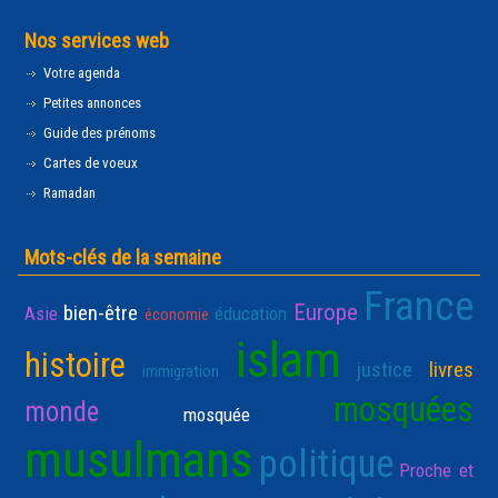
Nos services web
Votre agenda
Petites annonces
Guide des prénoms
Cartes de voeux
Ramadan
Mots-clés de la semaine
France
Europe
bien-être
Asie
éducation
économie
islam
histoire
justice
livres
immigration
mosquées
monde
mosquée
musulmans
politique
Proche et