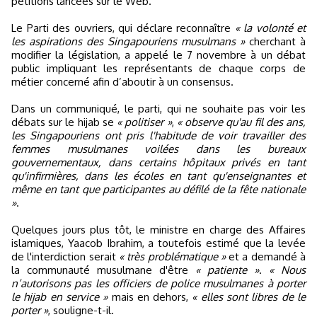
pétitions lancées sur le Web.
Le Parti des ouvriers, qui déclare reconnaître
« la volonté et
les aspirations des Singapouriens musulmans »
cherchant à
modifier la législation, a appelé le 7 novembre à un débat
public impliquant les représentants de chaque corps de
métier concerné afin d’aboutir à un consensus.
Dans un communiqué, le parti, qui ne souhaite pas voir les
débats sur le hijab se
« politiser »
,
« observe qu'au fil des ans,
les Singapouriens ont pris l'habitude de voir travailler des
femmes musulmanes voilées dans les bureaux
gouvernementaux, dans certains hôpitaux privés en tant
qu'infirmières, dans les écoles en tant qu'enseignantes et
même en tant que participantes au défilé de la fête nationale
»
.
Quelques jours plus tôt, le ministre en charge des Affaires
islamiques, Yaacob Ibrahim, a toutefois estimé que la levée
de l'interdiction serait
« très problématique »
et a demandé à
la communauté musulmane d'être
« patiente »
.
« Nous
n’autorisons pas les officiers de police musulmanes à porter
le hijab en service »
mais en dehors,
« elles sont libres de le
porter »
, souligne-t-il.