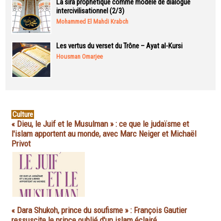
La sira prophétique comme modèle de dialogue
intercivilisationnel (2/3)
Mohammed El Mahdi Krabch
Les vertus du verset du Trône – Ayat al-Kursi
Housman Omarjee
Culture
« Dieu, le Juif et le Musulman » : ce que le judaïsme et
l'islam apportent au monde, avec Marc Neiger et Michaël
Privot
« Dara Shukoh, prince du soufisme » : François Gautier
ressuscite le prince oublié d'un islam éclairé