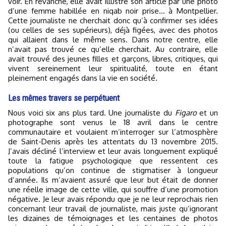
voir. En revanche, elle avait illustré son article par une photo
d’une femme habillée en niqab noir prise… à Montpellier.
Cette journaliste ne cherchait donc qu’à confirmer ses idées
(ou celles de ses supérieurs), déjà figées, avec des photos
qui allaient dans le même sens. Dans notre centre, elle
n’avait pas trouvé ce qu’elle cherchait. Au contraire, elle
avait trouvé des jeunes filles et garçons, libres, critiques, qui
vivent sereinement leur spiritualité, toute en étant
pleinement engagés dans la vie en société.
Les mêmes travers se perpétuent
Nous voici six ans plus tard. Une journaliste du
Figaro
et un
photographe sont venus le 18 avril dans le centre
communautaire et voulaient m’interroger sur l’atmosphère
de Saint-Denis après les attentats du 13 novembre 2015.
J’avais décliné l’interview et leur avais longuement expliqué
toute la fatigue psychologique que ressentent ces
populations qu’on continue de stigmatiser à longueur
d’année. Ils m’avaient assuré que leur but était de donner
une réelle image de cette ville, qui souffre d’une promotion
négative. Je leur avais répondu que je ne leur reprochais rien
concernant leur travail de journaliste, mais juste qu’ignorant
les dizaines de témoignages et les centaines de photos