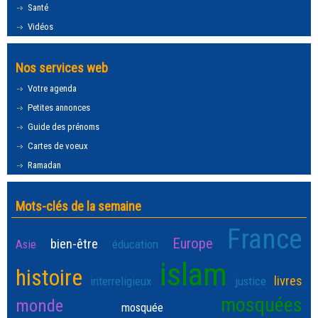
Santé
Vidéos
Nos services web
Votre agenda
Petites annonces
Guide des prénoms
Cartes de voeux
Ramadan
Mots-clés de la semaine
France
Europe
bien-être
Asie
éducation
islam
histoire
livres
interreligieux
justice
mosquées
monde
mosquée