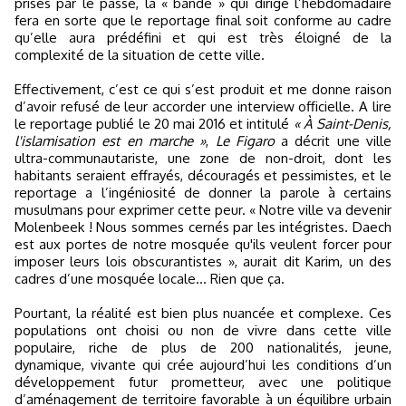
prises par le passé, la « bande » qui dirige l’hebdomadaire
fera en sorte que le reportage final soit conforme au cadre
qu’elle aura prédéfini et qui est très éloigné de la
complexité de la situation de cette ville.
Effectivement, c’est ce qui s’est produit et me donne raison
d’avoir refusé de leur accorder une interview officielle. A lire
le reportage publié le 20 mai 2016 et intitulé
« À Saint-Denis,
l'islamisation est en marche »
,
Le Figaro
a décrit une ville
ultra-communautariste, une zone de non-droit, dont les
habitants seraient effrayés, découragés et pessimistes, et le
reportage a l’ingéniosité de donner la parole à certains
musulmans pour exprimer cette peur. « Notre ville va devenir
Molenbeek ! Nous sommes cernés par les intégristes. Daech
est aux portes de notre mosquée qu'ils veulent forcer pour
imposer leurs lois obscurantistes », aurait dit Karim, un des
cadres d’une mosquée locale… Rien que ça.
Pourtant, la réalité est bien plus nuancée et complexe. Ces
populations ont choisi ou non de vivre dans cette ville
populaire, riche de plus de 200 nationalités, jeune,
dynamique, vivante qui crée aujourd’hui les conditions d’un
développement futur prometteur, avec une politique
d’aménagement de territoire favorable à un équilibre urbain