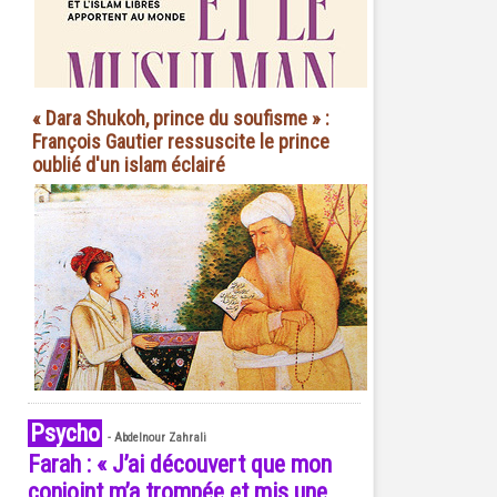
« Dara Shukoh, prince du soufisme » :
François Gautier ressuscite le prince
oublié d'un islam éclairé
Psycho
-
Abdelnour Zahrali
Farah : « J’ai découvert que mon
conjoint m’a trompée et mis une