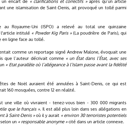
r, un encart de
« clarifications et correctifs »
après qu’un article
ant une islamisation de Saint-Denis, ait provoqué un tollé parmi
se au Royaume-Uni (ISPO) a relevé au total une quinzaine
'article intitulé
« Powder Kig Paris »
(La poudrière de Paris), qui
 en ligne face au tollé.
présentait comme un reportage signé Andrew Malone, évoquait une
is que l’auteur décrivait comme
« un État dans l’État, avec ses
un
« Etat parallèle où l’allégeance à l’Islam passe avant la fidélité
êtes de Noël auraient été annulées à Saint-Denis, ce qui est
ait 160 mosquées, contre 12 en réalité.
st une ville où vivraient - tenez-vous bien - 300 000 migrants
tile que le français »
. Il est allé plus loin dans ses allégations en
nt à Saint-Denis »
où il y aurait
« environ 30 terroristes potentiels
, selon un
« responsable anonyme »
cité dans un article connexe.