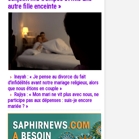
autre fille enceinte »
Inayah : « Je pense au divorce du fait
d’infidélités avant notre mariage religieux, alors
que nous étions en couple »
Rajiya : « Mon mari ne vit plus avec nous, ne
participe pas aux dépenses : suis-je encore
mariée ? »