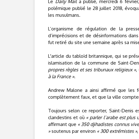
Le
Daily Mail
a publié, mercredi 6 févrie
polémique publié le 28 juillet 2018, évoqu
les musulmans.
L’organisme de régulation de la pres
d’imprécisions et de désinformations dans l
fut retiré du site une semaine après sa mise
L'article du tabloïd britannique, qui se 
islamisation de la commune de Saint-Den
propres règles et ses tribunaux religieux »,
à la France »
.
Andrew Malone a ainsi affirmé que les f
complètement faux, et que la ville compter
Toujours selon ce reporter, Saint-Denis e
clandestins et où
« parler l’arabe est plus u
affirmant que
« 350 djihadistes connus vive
»
soutenus par environ
« 300 extrémistes »