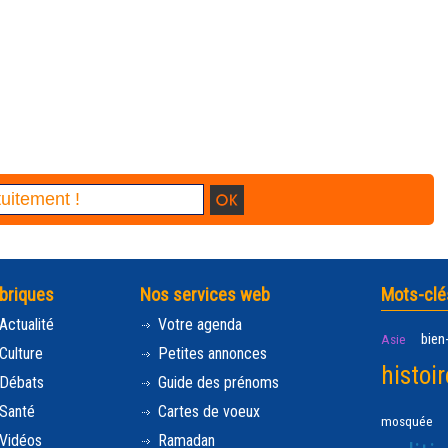
briques
Nos services web
Mots-clé
Actualité
Votre agenda
bien
Asie
Culture
Petites annonces
histoir
Débats
Guide des prénoms
Santé
Cartes de voeux
mosquée
Vidéos
Ramadan