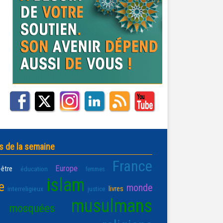
s de la semaine
France
Europe
-être
éducation
femmes
islam
e
monde
livres
interreligieux
justice
musulmans
mosquées