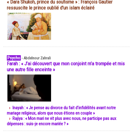
« Dara Shukoh, prince du soufisme » : François Gautier
ressuscite le prince oublié d'un islam éclairé
Psycho
-
Abdelnour Zahrali
Farah : « J’ai découvert que mon conjoint m’a trompée et mis
une autre fille enceinte »
Inayah : « Je pense au divorce du fait d’infidélités avant notre
mariage religieux, alors que nous étions en couple »
Rajiya : « Mon mari ne vit plus avec nous, ne participe pas aux
dépenses : suis-je encore mariée ? »