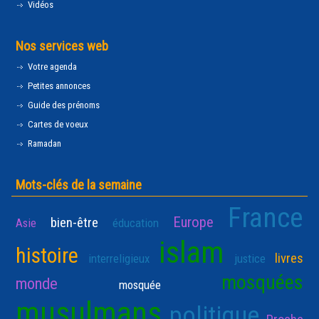
Vidéos
Nos services web
Votre agenda
Petites annonces
Guide des prénoms
Cartes de voeux
Ramadan
Mots-clés de la semaine
France
Europe
bien-être
Asie
éducation
islam
histoire
livres
interreligieux
justice
mosquées
monde
mosquée
musulmans
politique