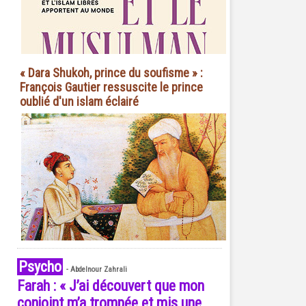
« Dara Shukoh, prince du soufisme » :
François Gautier ressuscite le prince
oublié d'un islam éclairé
Psycho
-
Abdelnour Zahrali
Farah : « J’ai découvert que mon
conjoint m’a trompée et mis une