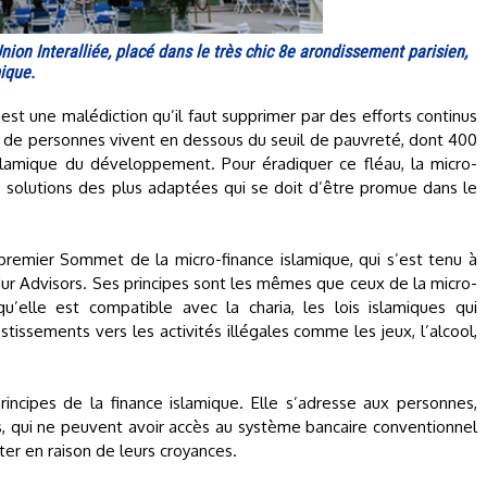
Union Interalliée, placé dans le très chic 8e arondissement parisien,
mique.
 est une malédiction qu’il faut supprimer par des efforts continus
ard de personnes vivent en dessous du seuil de pauvreté, dont 400
lamique du développement. Pour éradiquer ce fléau, la micro-
 solutions des plus adaptées qui se doit d’être promue dans le
 premier Sommet de la micro-finance islamique, qui s’est tenu à
 Nur Advisors. Ses principes sont les mêmes que ceux de la micro-
qu’elle est compatible avec la charia, les lois islamiques qui
stissements vers les activités illégales comme les jeux, l’alcool,
principes de la finance islamique. Elle s’adresse aux personnes,
s, qui ne peuvent avoir accès au système bancaire conventionnel
ter en raison de leurs croyances.