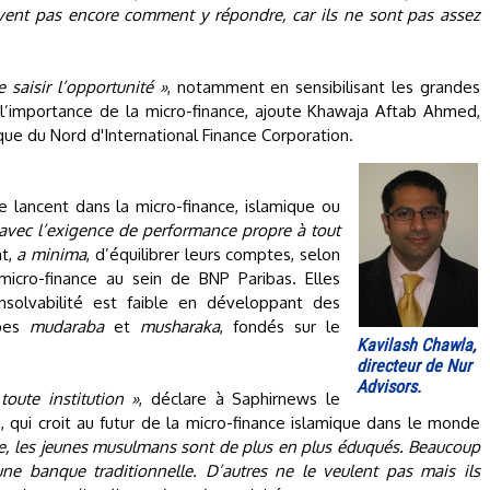
avent pas encore comment y répondre, car ils ne sont pas assez
e saisir l’opportunité »
, notamment en sensibilisant les grandes
 l’importance de la micro-finance, ajoute Khawaja Aftab Ahmed,
ue du Nord d'International Finance Corporation.
se lancent dans la micro-finance, islamique ou
 avec l’exigence de performance propre à tout
nt,
a minima
, d’équilibrer leurs comptes, selon
micro-finance au sein de BNP Paribas. Elles
insolvabilité est faible en développant des
ypes
mudaraba
et
musharaka
, fondés sur le
Kavilash Chawla,
directeur de Nur
Advisors.
toute institution »
, déclare à Saphirnews le
, qui croit au futur de la micro-finance islamique dans le monde
e, les jeunes musulmans sont de plus en plus éduqués. Beaucoup
ne banque traditionnelle. D’autres ne le veulent pas mais ils