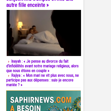
autre fille enceinte »
Inayah : « Je pense au divorce du fait
d’infidélités avant notre mariage religieux, alors
que nous étions en couple »
Rajiya : « Mon mari ne vit plus avec nous, ne
participe pas aux dépenses : suis-je encore
mariée ? »