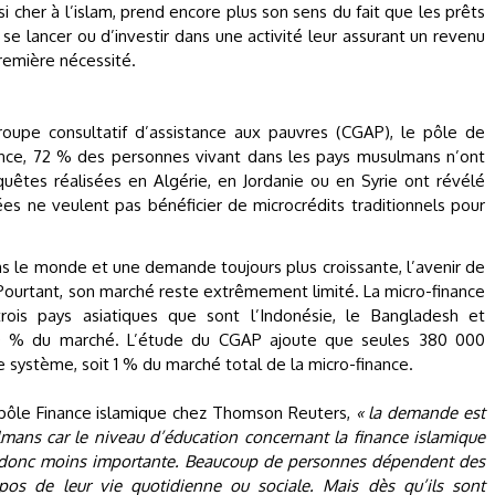
 si cher à l’islam, prend encore plus son sens du fait que les prêts
se lancer ou d’investir dans une activité leur assurant un revenu
première nécessité.
oupe consultatif d’assistance aux pauvres (CGAP), le pôle de
nance, 72 % des personnes vivant dans les pays musulmans n’ont
quêtes réalisées en Algérie, en Jordanie ou en Syrie ont révélé
s ne veulent pas bénéficier de microcrédits traditionnels pour
s le monde et une demande toujours plus croissante, l’avenir de
Pourtant, son marché reste extrêmement limité. La micro-finance
trois pays asiatiques que sont l’Indonésie, le Bangladesh et
 80 % du marché. L’étude du CGAP ajoute que seules 380 000
système, soit 1 % du marché total de la micro-finance.
u pôle Finance islamique chez Thomson Reuters,
« la demande est
lmans car le niveau d’éducation concernant la finance islamique
est donc moins importante. Beaucoup de personnes dépendent des
os de leur vie quotidienne ou sociale. Mais dès qu’ils sont