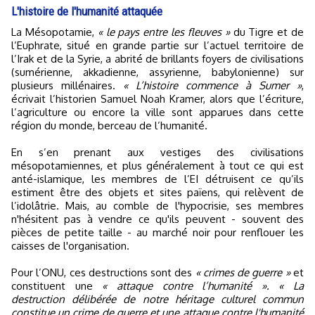
L'histoire de l'humanité attaquée
La Mésopotamie,
« le pays entre les fleuves »
du Tigre et de
l’Euphrate, situé en grande partie sur l’actuel territoire de
l’Irak et de la Syrie, a abrité de brillants foyers de civilisations
(sumérienne, akkadienne, assyrienne, babylonienne) sur
plusieurs millénaires.
« L’histoire commence à Sumer »
,
écrivait l’historien Samuel Noah Kramer, alors que l’écriture,
l’agriculture ou encore la ville sont apparues dans cette
région du monde, berceau de l’humanité.
En s’en prenant aux vestiges des civilisations
mésopotamiennes, et plus généralement à tout ce qui est
anté-islamique, les membres de l’EI détruisent ce qu’ils
estiment être des objets et sites païens, qui relèvent de
l’idolâtrie. Mais, au comble de l'hypocrisie, ses membres
n'hésitent pas à vendre ce qu'ils peuvent - souvent des
pièces de petite taille - au marché noir pour renflouer les
caisses de l'organisation.
Pour l’ONU, ces destructions sont des
« crimes de guerre »
et
constituent une
« attaque contre l’humanité ». « La
destruction délibérée de notre héritage culturel commun
constitue un crime de guerre et une attaque contre l'humanité