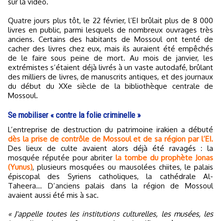
sur la vidéo.
Quatre jours plus tôt, le 22 février, l’EI brûlait plus de 8 000
livres en public, parmi lesquels de nombreux ouvrages très
anciens. Certains des habitants de Mossoul ont tenté de
cacher des livres chez eux, mais ils auraient été empêchés
de le faire sous peine de mort. Au mois de janvier, les
extrémistes s’étaient déjà livrés à un vaste autodafé, brûlant
des milliers de livres, de manuscrits antiques, et des journaux
du début du XXe siècle de la bibliothèque centrale de
Mossoul.
Se mobiliser « contre la folie criminelle »
L’entreprise de destruction du patrimoine irakien a débuté
dès la prise de contrôle de Mossoul et de sa région par l’EI.
Des lieux de culte avaient alors déjà été ravagés : la
mosquée réputée pour abriter
la tombe du prophète Jonas
(Yunus)
, plusieurs mosquées ou mausolées chiites, le palais
épiscopal des Syriens catholiques, la cathédrale Al-
Taheera... D’anciens palais dans la région de Mossoul
avaient aussi été mis à sac.
« J'appelle toutes les institutions ‎culturelles, les musées, les