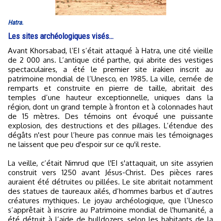
Hatra.
Les sites archéologiques visés…
Avant Khorsabad, l’EI s’était attaqué à Hatra, une cité vieille
de 2 000 ans. L’antique cité parthe, qui abrite des vestiges
spectaculaires, a été le premier site irakien inscrit au
patrimoine mondial de l’Unesco, en 1985. La ville, cernée de
remparts et construite en pierre de taille, abritait des
temples d’une hauteur exceptionnelle, uniques dans la
région, dont un grand temple à fronton et à colonnades haut
de 15 mètres. Des témoins ont évoqué une puissante
explosion, des destructions et des pillages. L’étendue des
dégâts n'est pour l’heure pas connue mais les témoignages
ne laissent que peu d'espoir sur ce qu'il reste.
La veille, c’était Nimrud que l'EI s'attaquait, un site assyrien
construit vers 1250 avant Jésus-Christ. Des pièces rares
auraient été détruites ou pillées. Le site abritait notamment
des statues de taureaux ailés, d’hommes barbus et d’autres
créatures mythiques. Le joyau archéologique, que l’Unesco
s’apprêtait à inscrire au Patrimoine mondial de l'humanité, a
été détruit à l’aide de bulldozers, selon les habitants de la