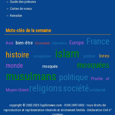
Guide des prénoms
Cartes de voeux
Ramadan
Mots-clés de la semaine
France
Europe
bien-être
Asie
économie
éducation
islam
histoire
livres
justice
immigration
mosquées
monde
mosquée
musulmans
politique
Proche et
religions
société
Moyen-Orient
solidarité
copyright © 2002-2025 Saphirnews.com - ISSN 2497-3432 - tous droits de
reproduction et représentation réservés et strictement limités - Déclaration Cnil n°
1139566