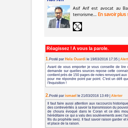
Asif Arif est avocat au Ba
En savoir plus 
terrorisme...
Réagissez ! A vous la parole.
1.
Hela Ouardi
Posté par
le 19/03/2016 17:35
|
Aler
Avant de vous emporter je vous conseille de lire 
demande sur quelles sources repose cette connaiss
contient près de 150 pages de notes renvoyant aux so
pour me répondre point par point. C'est un défi q
l'Inquisition !
2.
ismael
Posté par
le 21/03/2016 13:49
|
Alerter
Il faut faire aussi attention aux raccourcis histori
des contrevérités à savoir la transmission du pouvoir 
de choura évoqué dans le Coran et ce dès mouaw
héréditaire ce qui a valu des soulèvements avec l'
fils du prophète sws). Il faut savoir raison garder e
et place de la raison.