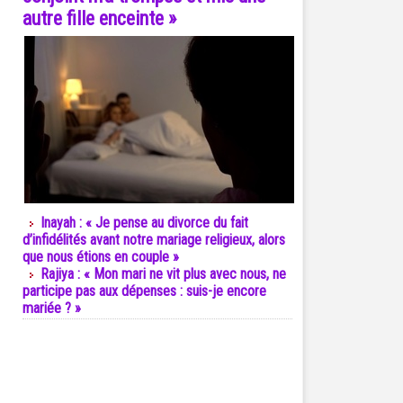
autre fille enceinte »
Inayah : « Je pense au divorce du fait
d’infidélités avant notre mariage religieux, alors
que nous étions en couple »
Rajiya : « Mon mari ne vit plus avec nous, ne
participe pas aux dépenses : suis-je encore
mariée ? »