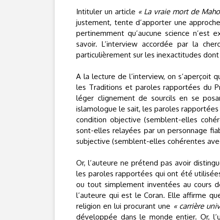
Intituler un article
« La vraie mort de Mah
justement, tente d’apporter une approche 
pertinemment qu’aucune science n’est e
savoir. L’interview accordée par la che
particulièrement sur les inexactitudes dont
A la lecture de l’interview, on s’aperçoit
les Traditions et paroles rapportées du
léger clignement de sourcils en se posan
islamologue le sait, les paroles rapportées
condition objective (semblent-elles cohér
sont-elles relayées par un personnage fiab
subjective (semblent-elles cohérentes avec
Or, l’auteure ne prétend pas avoir disting
les paroles rapportées qui ont été utilisée
ou tout simplement inventées au cours de
l’auteure qui est le Coran. Elle affirme q
religion en lui procurant une
« carrière univ
développée dans le monde entier. Or, l’un