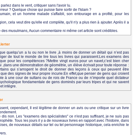
 parlez dans le vent, critiquer sans l'avoir lu.
rreur ? Quelque chose qui puisse faire sortir de l'Islam ?
main, et un homme malade s'affaibli, son entourage en a profité, pour les
n, cela veut dire qu'elle est complète, qu'il n'y a plus rien à ajouter. Après il a
e des musulmans, Aucun commentaire ni même cet article sont crédibles.
lerter
e quelqu’un a lu ou non le livre ,à moins de donner un détail qui n’est pas
ger de tout le monde de lire tous les livres qui paraissent.Les examens des
-ce que pour les compétences ?Mettre vingt euros pour un navet,c’est bien cher
e si ,dans une démonstration de géométrie, un élève écrivait pour toute réponse :
 certains qui s’arrogent le droit de donner des leçons à ceux qui peuvent être
ue des signes de leur propre incurie.En effet,que penser de gens qui croient
e à une cour de sultans ou de rois de France ou de n’importe quel dictateur
psychologique fondamentale de gens dominés par leurs tripes et qui ne savent
t intègre.
er
aissent, cependant, Il est légitime de donner un avis ou une critique sur un livre
ntendement.
dis non. Les "examens des spécialistes" ce n'est pas suffisant, je ne suis pas
rophète. Tous les jours il y a de nouveaux livres en rapport avec l'histoire, dans
ses, de nouveaux détails sur tel ou tel personnage historique, cela enrichie le
vers.