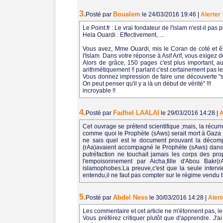
3.
Boualem
Posté par
le 24/03/2016 19:46
|
Alerter
Le Point.fr : Le vrai fondateur de l'islam n'est-il pas
Hela Ouardi : Effectivement, ...
Vous avez, Mme Ouardi, mis le Coran de coté et ête
l'Islam. Dans votre réponse à Asif Arif, vous exigez d
Alors de grâce, 150 pages c'est plus important, 
arithmétiquement !! parlant c'est certainement pas le
Vous donnez impression de faire une découverte "sci
On peut penser qu'il y a là un début de vérité" !!!
incroyable !!
4.
Fadhel LAALAI
Posté par
le 29/03/2016 14:28
|
A
Cet ouvrage se prétend scientifique ;mais, la récur
comme quoi le Prophète (sAws) serait mort à Gaza a
ne sais quel est le document prouvant la décompo
(rAa)avaient accompagné le Prophète (sAws) dans se
putréfaction ne touchait jamais les corps des prop
l'empoisonnement par Aicha,fille d'Abou Bakr(r
islamophobes.La preuve,c'est que la seule intervi
entendu,il ne faut pas compter sur le régime vendu t
5.
Abdel Ness
Posté par
le 30/03/2016 14:28
|
Alert
Les commentaire et cet article ne m'étonnent pas, le c
Vous préférez critiquer plutôt que d'apprendre. J'ai 