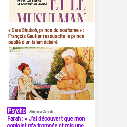
« Dara Shukoh, prince du soufisme » :
François Gautier ressuscite le prince
oublié d'un islam éclairé
Psycho
-
Abdelnour Zahrali
Farah : « J’ai découvert que mon
conjoint m’a trompée et mis une