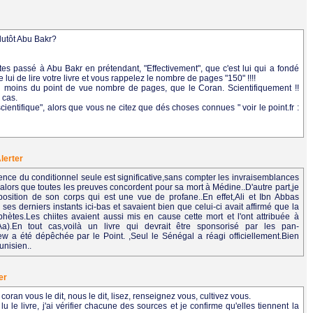
 plutôt Abu Bakr?
s passé à Abu Bakr en prétendant, "Effectivement", que c'est lui qui a fondé
e lui de lire votre livre et vous rappelez le nombre de pages "150" !!!!
au moins du point de vue nombre de pages, que le Coran. Scientifiquement !!
 cas.
entifique", alors que vous ne citez que dés choses connues " voir le point.fr :
lerter
rence du conditionnel seule est significative,sans compter les invraisemblances
lors que toutes les preuves concordent pour sa mort à Médine..D'autre part,je
sition de son corps qui est une vue de profane..En effet,Ali et Ibn Abbas
s derniers instants ici-bas et savaient bien que celui-ci avait affirmé que la
hètes.Les chiites avaient aussi mis en cause cette mort et l'ont attribuée à
Aa).En tout cas,voilà un livre qui devrait être sponsorisé par les pan-
ew a été dépêchée par le Point. ,Seul le Sénégal a réagi officiellement.Bien
unisien..
er
oran vous le dit, nous le dit, lisez, renseignez vous, cultivez vous.
lu le livre, j'ai vérifier chacune des sources et je confirme qu'elles tiennent la