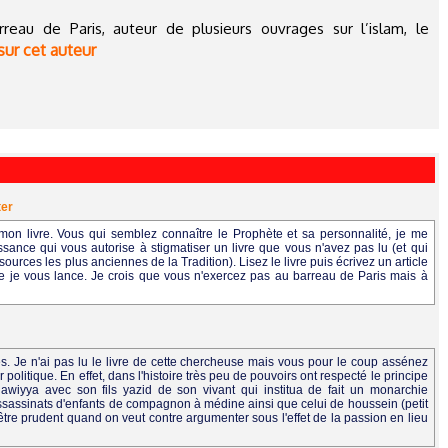
rreau de Paris, auteur de plusieurs ouvrages sur l’islam, le
sur cet auteur
ter
mon livre. Vous qui semblez connaître le Prophète et sa personnalité, je me
ance qui vous autorise à stigmatiser un livre que vous n'avez pas lu (et qui
urces les plus anciennes de la Tradition). Lisez le livre puis écrivez un article
ue je vous lance. Je crois que vous n'exercez pas au barreau de Paris mais à
ques. Je n'ai pas lu le livre de cette chercheuse mais vous pour le coup assénez
politique. En effet, dans l'histoire très peu de pouvoirs ont respecté le principe
iyya avec son fils yazid de son vivant qui institua de fait un monarchie
assassinats d'enfants de compagnon à médine ainsi que celui de houssein (petit
t être prudent quand on veut contre argumenter sous l'effet de la passion en lieu