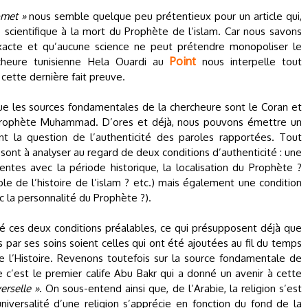
omet »
nous semble quelque peu prétentieux pour un article qui,
scientifique à la mort du Prophète de l’islam. Car nous savons
xacte et qu’aucune science ne peut prétendre monopoliser le
Point
rcheure tunisienne Hela Ouardi au
nous interpelle tout
 cette dernière fait preuve.
 que les sources fondamentales de la chercheure sont le Coran et
 Prophète Muhammad. D’ores et déjà, nous pouvons émettre un
t la question de l’authenticité des paroles rapportées. Tout
 sont à analyser au regard de deux conditions d’authenticité : une
entes avec la période historique, la localisation du Prophète ?
le de l’histoire de l’islam ? etc.) mais également une condition
 la personnalité du Prophète ?).
ué ces deux conditions préalables, ce qui présupposent déjà que
s par ses soins soient celles qui ont été ajoutées au fil du temps
 l’Histoire. Revenons toutefois sur la source fondamentale de
ue c’est le premier calife Abu Bakr qui a donné un avenir à cette
erselle »
. On sous-entend ainsi que, de l’Arabie, la religion s’est
iversalité d’une religion s’apprécie en fonction du fond de la