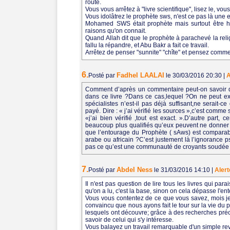
route.
Vous vous arrêtez à "livre scientifique", lisez le, vous
Vous idolâtrez le prophète sws, n'est ce pas là une e
Mohamed SWS était prophète mais surtout être hu
raisons qu'on connait.
Quand Allah dit que le prophète à parachevé la religio
fallu la répandre, et Abu Bakr a fait ce travail.
Arrêtez de penser "sunnite" "chîte" et pensez comm
6.
Fadhel LAALAI
Posté par
le 30/03/2016 20:30
|
A
Comment d’après un commentaire peut-on savoir qu
dans ce livre ?Dans ce cas,lequel ?On ne peut exi
spécialistes n’est-il pas déjà suffisant,ne serait
payé. Dire : « j’ai vérifié les sources »,c’est comm
«j’ai bien vérifié ,tout est exact. ».D’autre part,
beaucoup plus qualifiés qu’eux peuvent ne donner q
que l’entourage du Prophète ( sAws) est comparabl
arabe ou africain ?C’est justement là l’ignorance 
pas ce qu’est une communauté de croyants soudée e
7.
Abdel Ness
Posté par
le 31/03/2016 14:10
|
Alert
Il n'est pas question de lire tous les livres qui par
qu'on a lu, c'est la base, sinon on cela dépasse l'e
Vous vous contentez de ce que vous savez, mois je 
convaincu que nous ayons fait le tour sur la vie du p
lesquels ont découvre; grâce à des recherches préci
savoir de celui qui s'y intéresse.
Vous balayez un travail remarquable d'un simple re