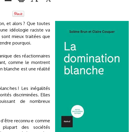
n, et alors ? Que toutes
une idéologie raciste va
s sont mieux traitées que
endre pourquoi.
anique des réactionnaires
tant, comme le montrent
n blanche est une réalité
anc·hes ! Les inégalités
rités discriminées. Elles
ouissant de nombreux
it d’être reconnu·e comme
 plupart des sociétés