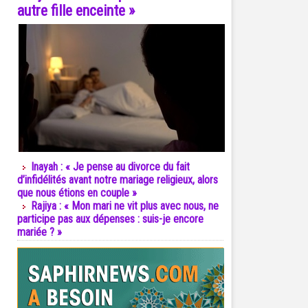
autre fille enceinte »
Inayah : « Je pense au divorce du fait
d’infidélités avant notre mariage religieux, alors
que nous étions en couple »
Rajiya : « Mon mari ne vit plus avec nous, ne
participe pas aux dépenses : suis-je encore
mariée ? »