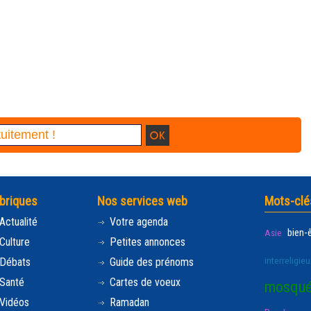
briques
Nos services web
Mots-clé
Actualité
Votre agenda
bien-
Asie
Culture
Petites annonces
interreligieu
Débats
Guide des prénoms
Santé
Cartes de voeux
mosqu
Vidéos
Ramadan