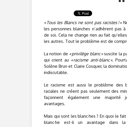
« Tous les Blancs ne sont pas racistes ! »
No
les personnes blanches n’adhèrent pas à 
de soi. Cela ne change rien au fait qu’elle
les autres. Tout le problème est de compr
La notion de
« privilège blanc »
suscite la p
qui crient au
« racisme anti-blanc »
. Pour
Solène Brun et Claire Cosquer, la dominatio
indiscutable.
Le racisme est aussi le problème des bl
raciales ne créent pas seulement des mino
façonnent également une majorité j
avantages.
Mais qui sont les blanc·hes ? En quoi le fa
blanc·he est-il un avantage dans la