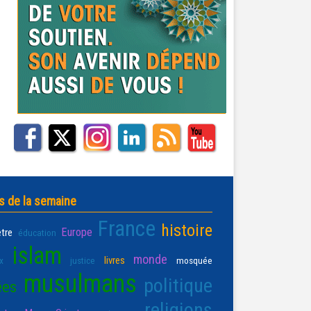
s de la semaine
France
histoire
Europe
être
éducation
islam
monde
livres
x
justice
mosquée
musulmans
politique
ées
religions