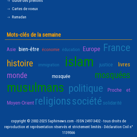
Guide des prénoms
Cartes de voeux
Ramadan
Mots-clés de la semaine
France
Europe
bien-être
Asie
économie
éducation
islam
histoire
livres
justice
immigration
mosquées
monde
mosquée
musulmans
politique
Proche et
religions
société
Moyen-Orient
solidarité
copyright © 2002-2025 Saphirnews.com - ISSN 2497-3432 - tous droits de
reproduction et représentation réservés et strictement limités - Déclaration Cnil n°
1139566