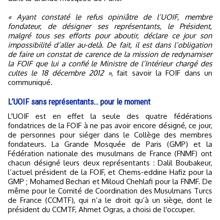
« Ayant constaté le refus opiniâtre de l’UOIF, membre
fondateur, de désigner ses représentants, le Président,
malgré tous ses efforts pour aboutir, déclare ce jour son
impossibilité d’aller au-delà. De fait, il est dans l’obligation
de faire un constat de carence de la mission de redynamiser
la FOIF que lui a confié le Ministre de l’Intérieur chargé des
cultes le 18 décembre 2012 »
, fait savoir la FOIF dans un
communiqué.
L’UOIF sans représentants… pour le moment
L'UOIF est en effet la seule des quatre fédérations
fondatrices de la FOIF à ne pas avoir encore désigné, ce jour,
de personnes pour siéger dans le Collège des membres
fondateurs. La Grande Mosquée de Paris (GMP) et la
Fédération nationale des musulmans de France (FNMF) ont
chacun désigné leurs deux représentants : Dalil Boubakeur,
l’actuel président de la FOIF, et Chems-eddine Hafiz pour la
GMP ; Mohamed Bechari et Miloud Chehlafi pour la FNMF. De
même pour le Comité de Coordination des Musulmans Turcs
de France (CCMTF), qui n’a le droit qu’à un siège, dont le
président du CCMTF, Ahmet Ogras, a choisi de l'occuper.