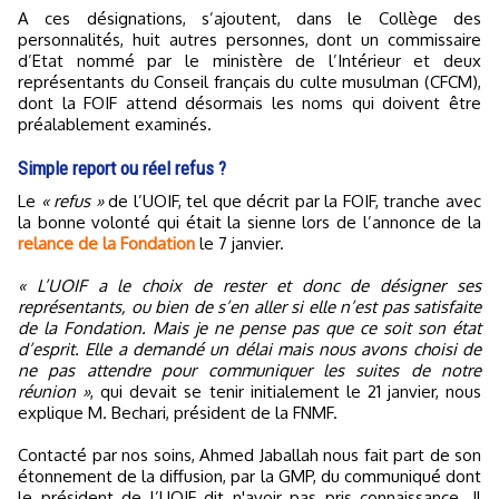
A ces désignations, s’ajoutent, dans le Collège des
personnalités, huit autres personnes, dont un commissaire
d’Etat nommé par le ministère de l’Intérieur et deux
représentants du Conseil français du culte musulman (CFCM),
dont la FOIF attend désormais les noms qui doivent être
préalablement examinés.
Simple report ou réel refus ?
Le
« refus »
de l’UOIF, tel que décrit par la FOIF, tranche avec
la bonne volonté qui était la sienne lors de l’annonce de la
relance de la Fondation
le 7 janvier.
« L’UOIF a le choix de rester et donc de désigner ses
représentants, ou bien de s’en aller si elle n’est pas satisfaite
de la Fondation. Mais je ne pense pas que ce soit son état
d’esprit. Elle a demandé un délai mais nous avons choisi de
ne pas attendre pour communiquer les suites de notre
réunion »
, qui devait se tenir initialement le 21 janvier, nous
explique M. Bechari, président de la FNMF.
Contacté par nos soins, Ahmed Jaballah nous fait part de son
étonnement de la diffusion, par la GMP, du communiqué dont
le président de l’UOIF dit n'avoir pas pris connaissance. Il