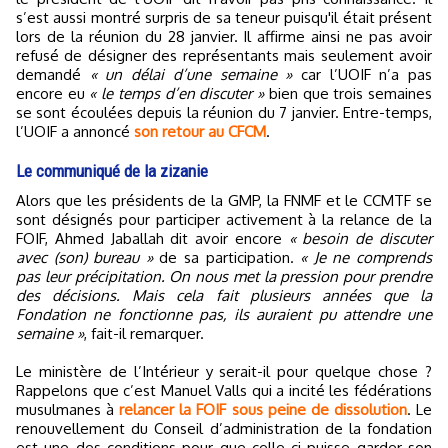
s’est aussi montré surpris de sa teneur puisqu'il était présent
lors de la réunion du 28 janvier. Il affirme ainsi ne pas avoir
refusé de désigner des représentants mais seulement avoir
demandé
« un délai d’une semaine »
car l’UOIF n’a pas
encore eu
« le temps d’en discuter »
bien que trois semaines
se sont écoulées depuis la réunion du 7 janvier. Entre-temps,
l’UOIF a annoncé
son retour au CFCM
.
Le communiqué de la zizanie
Alors que les présidents de la GMP, la FNMF et le CCMTF se
sont désignés pour participer activement à la relance de la
FOIF, Ahmed Jaballah dit avoir encore
« besoin de discuter
avec (son) bureau »
de sa participation.
« Je ne comprends
pas leur précipitation. On nous met la pression pour prendre
des décisions. Mais cela fait plusieurs années que la
Fondation ne fonctionne pas, ils auraient pu attendre une
semaine »
, fait-il remarquer.
Le ministère de l’Intérieur y serait-il pour quelque chose ?
Rappelons que c’est Manuel Valls qui a incité les fédérations
musulmanes à
relancer la FOIF sous peine de dissolution
. Le
renouvellement du Conseil d’administration de la fondation
est une des conditions pour que celle-ci puisse garder son