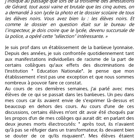
j’indique au passage que lors de la troisième des arrestations
de Gérard, tout aussi vaine et brutale que les cinq autres, on
a demandé à son lycée la photo et le dossier scolaire de tous
les élèves noirs. Vous avez bien lu : les élèves noirs. Et
comme le dossier en question était sur le bureau de
l’inspecteur, je dois croire que le lycée, devenu succursale de
la police, a opéré cette "sélection" intéressante. »
Je suis prof dans un établissement de la banlieue lyonnaise.
Depuis des années, je suis confrontée quotidiennement tant
aux manifestations individuelles de racisme de la part de
certains collègues qu'aux effets des discriminations de
l'institution " Education Nationale". Je pense que mon
établissement n'est pas une exception et que nous sommes
nombreux à pouvoir faire ce constat.
Au cours de ces dernières semaines, j'ai parlé avec mes
élèves de ce qui se passait dans les banlieues. Un peu dans
mes cours car ils avaient envie de s'exprimer là-dessus et
beaucoup en dehors des cours. Au cours d'une de ces
discussions, certains élèves m'ont dit avoir été choqués par
les propos d'un de mes collèges qui aurait dit: en parlant des
deux jeunes morts électrocutés: " après tout, ils n'avaient
qu'à pas se réfugier dans un transformateur, ils devaient bien
se douter de ce qu'ils risquaient". Mes élèves étaient