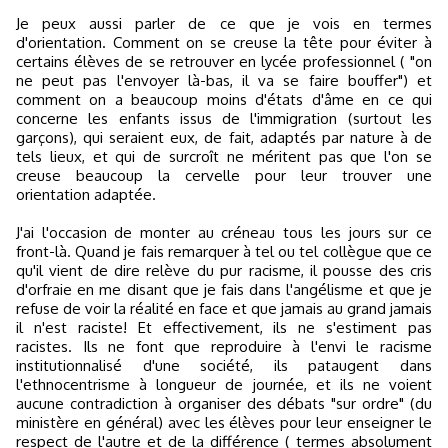
Je peux aussi parler de ce que je vois en termes
d'orientation. Comment on se creuse la tête pour éviter à
certains élèves de se retrouver en lycée professionnel ( "on
ne peut pas l'envoyer là-bas, il va se faire bouffer") et
comment on a beaucoup moins d'états d'âme en ce qui
concerne les enfants issus de l'immigration (surtout les
garçons), qui seraient eux, de fait, adaptés par nature à de
tels lieux, et qui de surcroît ne méritent pas que l'on se
creuse beaucoup la cervelle pour leur trouver une
orientation adaptée.
J'ai l'occasion de monter au créneau tous les jours sur ce
front-là. Quand je fais remarquer à tel ou tel collègue que ce
qu'il vient de dire relève du pur racisme, il pousse des cris
d'orfraie en me disant que je fais dans l'angélisme et que je
refuse de voir la réalité en face et que jamais au grand jamais
il n'est raciste! Et effectivement, ils ne s'estiment pas
racistes. Ils ne font que reproduire à l'envi le racisme
institutionnalisé d'une société, ils pataugent dans
l'ethnocentrisme à longueur de journée, et ils ne voient
aucune contradiction à organiser des débats "sur ordre" (du
ministère en général) avec les élèves pour leur enseigner le
respect de l'autre et de la différence ( termes absolument