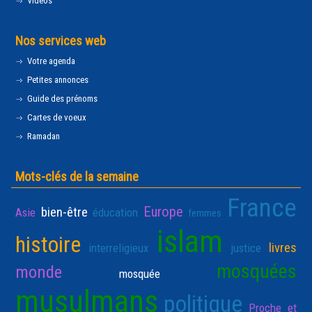
Vidéos
Nos services web
Votre agenda
Petites annonces
Guide des prénoms
Cartes de voeux
Ramadan
Mots-clés de la semaine
France
Europe
bien-être
Asie
éducation
femmes
islam
histoire
livres
interreligieux
justice
mosquées
monde
mosquée
musulmans
politique
Proche et