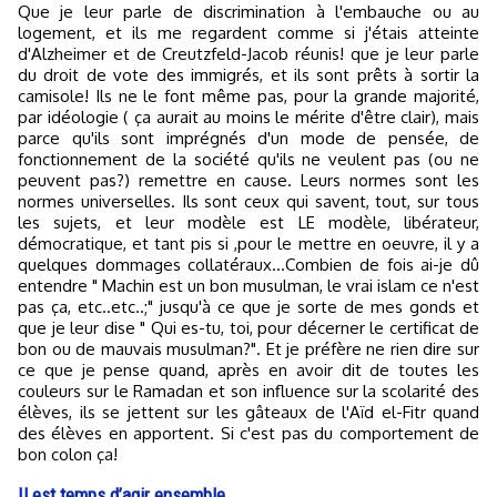
Que je leur parle de discrimination à l'embauche ou au
logement, et ils me regardent comme si j'étais atteinte
d'Alzheimer et de Creutzfeld-Jacob réunis! que je leur parle
du droit de vote des immigrés, et ils sont prêts à sortir la
camisole! Ils ne le font même pas, pour la grande majorité,
par idéologie ( ça aurait au moins le mérite d'être clair), mais
parce qu'ils sont imprégnés d'un mode de pensée, de
fonctionnement de la société qu'ils ne veulent pas (ou ne
peuvent pas?) remettre en cause. Leurs normes sont les
normes universelles. Ils sont ceux qui savent, tout, sur tous
les sujets, et leur modèle est LE modèle, libérateur,
démocratique, et tant pis si ,pour le mettre en oeuvre, il y a
quelques dommages collatéraux...Combien de fois ai-je dû
entendre " Machin est un bon musulman, le vrai islam ce n'est
pas ça, etc..etc..;" jusqu'à ce que je sorte de mes gonds et
que je leur dise " Qui es-tu, toi, pour décerner le certificat de
bon ou de mauvais musulman?". Et je préfère ne rien dire sur
ce que je pense quand, après en avoir dit de toutes les
couleurs sur le Ramadan et son influence sur la scolarité des
élèves, ils se jettent sur les gâteaux de l'Aïd el-Fitr quand
des élèves en apportent. Si c'est pas du comportement de
bon colon ça!
Il est temps d’agir ensemble