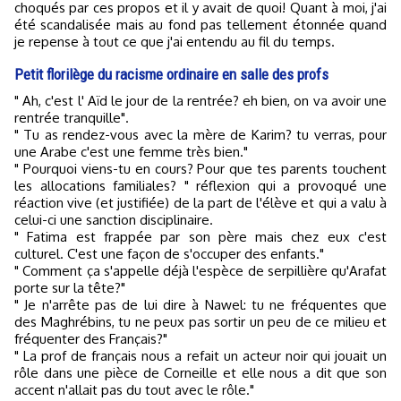
choqués par ces propos et il y avait de quoi! Quant à moi, j'ai
été scandalisée mais au fond pas tellement étonnée quand
je repense à tout ce que j'ai entendu au fil du temps.
Petit florilège du racisme ordinaire en salle des profs
" Ah, c'est l' Aïd le jour de la rentrée? eh bien, on va avoir une
rentrée tranquille".
" Tu as rendez-vous avec la mère de Karim? tu verras, pour
une Arabe c'est une femme très bien."
" Pourquoi viens-tu en cours? Pour que tes parents touchent
les allocations familiales? " réflexion qui a provoqué une
réaction vive (et justifiée) de la part de l'élève et qui a valu à
celui-ci une sanction disciplinaire.
" Fatima est frappée par son père mais chez eux c'est
culturel. C'est une façon de s'occuper des enfants."
" Comment ça s'appelle déjà l'espèce de serpillière qu'Arafat
porte sur la tête?"
" Je n'arrête pas de lui dire à Nawel: tu ne fréquentes que
des Maghrébins, tu ne peux pas sortir un peu de ce milieu et
fréquenter des Français?"
" La prof de français nous a refait un acteur noir qui jouait un
rôle dans une pièce de Corneille et elle nous a dit que son
accent n'allait pas du tout avec le rôle."