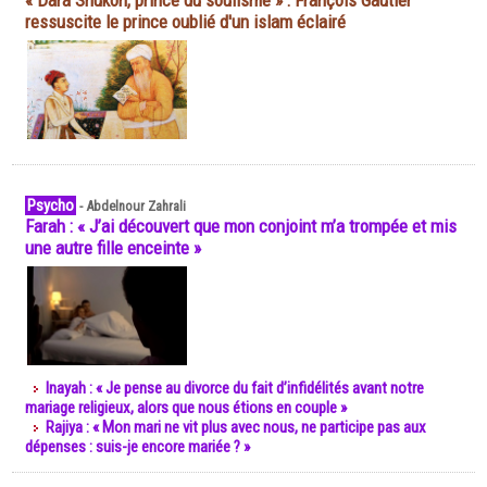
« Dara Shukoh, prince du soufisme » : François Gautier
ressuscite le prince oublié d'un islam éclairé
Psycho
-
Abdelnour Zahrali
Farah : « J’ai découvert que mon conjoint m’a trompée et mis
une autre fille enceinte »
Inayah : « Je pense au divorce du fait d’infidélités avant notre
mariage religieux, alors que nous étions en couple »
Rajiya : « Mon mari ne vit plus avec nous, ne participe pas aux
dépenses : suis-je encore mariée ? »