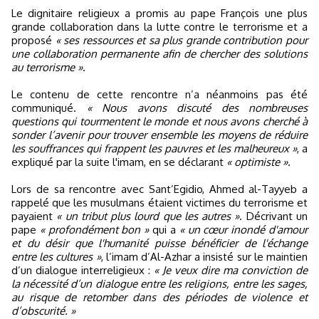
Le dignitaire religieux a promis au pape François une plus
grande collaboration dans la lutte contre le terrorisme et a
proposé
« ses ressources et sa plus grande contribution pour
une collaboration permanente afin de chercher des solutions
au terrorisme »
.
Le contenu de cette rencontre n’a néanmoins pas été
communiqué.
« Nous avons discuté des nombreuses
questions qui tourmentent le monde et nous avons cherché à
sonder l’avenir pour trouver ensemble les moyens de réduire
les souffrances qui frappent les pauvres et les malheureux »
, a
expliqué par la suite l'imam, en se déclarant
« optimiste »
.
Lors de sa rencontre avec Sant’Egidio, Ahmed al-Tayyeb a
rappelé que les musulmans étaient victimes du terrorisme et
payaient
« un tribut plus lourd que les autres »
. Décrivant un
pape
« profondément bon »
qui a
« un cœur inondé d'amour
et du désir que l'humanité puisse bénéficier de l'échange
entre les cultures »
, l’imam d’Al-Azhar a insisté sur le maintien
d’un dialogue interreligieux :
« Je veux dire ma conviction de
la nécessité d’un dialogue entre les religions, entre les sages,
au risque de retomber dans des périodes de violence et
d’obscurité. »