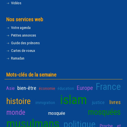
Vidéos
Nos services web
Votre agenda
Petites annonces
Guide des prénoms
Cartes de voeux
Ramadan
Mots-clés de la semaine
France
Europe
bien-être
Asie
économie
éducation
islam
histoire
livres
justice
immigration
mosquées
monde
mosquée
musulmans
politique
Proche et