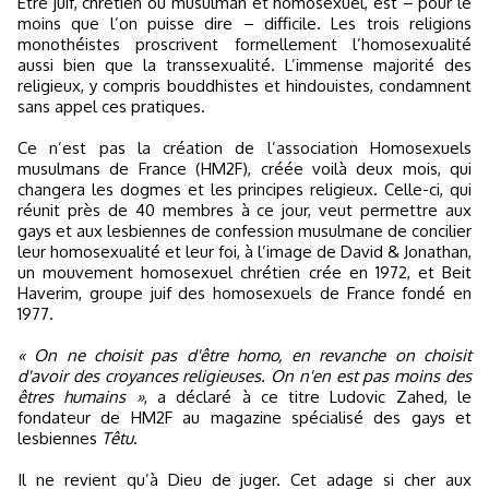
Être juif, chrétien ou musulman et homosexuel, est – pour le
moins que l’on puisse dire – difficile. Les trois religions
monothéistes proscrivent formellement l’homosexualité
aussi bien que la transsexualité. L’immense majorité des
religieux, y compris bouddhistes et hindouistes, condamnent
sans appel ces pratiques.
Ce n’est pas la création de l’association Homosexuels
musulmans de France (HM2F), créée voilà deux mois, qui
changera les dogmes et les principes religieux. Celle-ci, qui
réunit près de 40 membres à ce jour, veut permettre aux
gays et aux lesbiennes de confession musulmane de concilier
leur homosexualité et leur foi, à l’image de David & Jonathan,
un mouvement homosexuel chrétien crée en 1972, et Beit
Haverim, groupe juif des homosexuels de France fondé en
1977.
« On ne choisit pas d'être homo, en revanche on choisit
d'avoir des croyances religieuses. On n'en est pas moins des
êtres humains »
, a déclaré à ce titre Ludovic Zahed, le
fondateur de HM2F au magazine spécialisé des gays et
lesbiennes
Têtu
.
Il ne revient qu’à Dieu de juger. Cet adage si cher aux