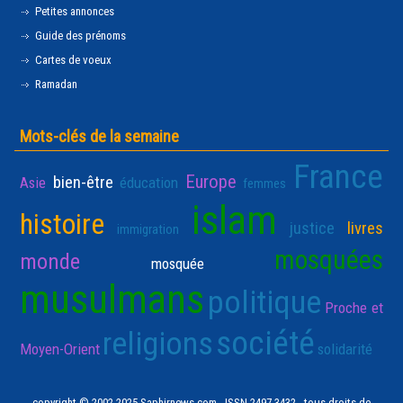
Petites annonces
Guide des prénoms
Cartes de voeux
Ramadan
Mots-clés de la semaine
France
Europe
bien-être
Asie
éducation
femmes
islam
histoire
justice
livres
immigration
mosquées
monde
mosquée
musulmans
politique
Proche et
société
religions
Moyen-Orient
solidarité
copyright © 2002-2025 Saphirnews.com - ISSN 2497-3432 - tous droits de