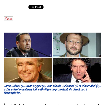
Tareq Oubrou (1), Rivon Krygier (2), Jean-Claude Guillebaud (3) et Olivier Abel (4)...
qu'ils soient musulman, juif, catholique ou protestant, ils disent non à
l'homophobie.