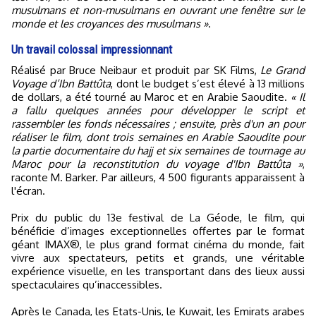
musulmans et non-musulmans en ouvrant une fenêtre sur le
monde et les croyances des musulmans »
.
Un travail colossal impressionnant
Réalisé par Bruce Neibaur et produit par SK Films,
Le Grand
Voyage d’Ibn Battûta
, dont le budget s’est élevé à 13 millions
de dollars, a été tourné au Maroc et en Arabie Saoudite.
« Il
a fallu quelques années pour développer le script et
rassembler les fonds nécessaires ; ensuite, près d'un an pour
réaliser le film, dont trois semaines en Arabie Saoudite pour
la partie documentaire du hajj et six semaines de tournage au
Maroc pour la reconstitution du voyage d'Ibn Battûta »
,
raconte M. Barker. Par ailleurs, 4 500 figurants apparaissent à
l'écran.
Prix du public du 13e festival de La Géode, le film, qui
bénéficie d’images exceptionnelles offertes par le format
géant IMAX®, le plus grand format cinéma du monde, fait
vivre aux spectateurs, petits et grands, une véritable
expérience visuelle, en les transportant dans des lieux aussi
spectaculaires qu’inaccessibles.
Après le Canada, les Etats-Unis, le Kuwait, les Emirats arabes