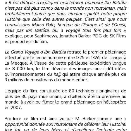
« Il est difficile d'expliquer exactement pourquoi Ibn Battûta
n'est pas été plus connu dans le monde non musulman, mais
probablement parce que nous étudions plutôt notre propre
Histoire que celle des autres peuples. C'est ainsi que nous
connaissons Marco Polo, homme de l'Europe et de l'Ouest,
mais pas Ibn Battûta, qui a voyagé trois fois plus loin »
,
explique, pour Saphirnews, Jonathan Barker, PDG de SK Films
et producteur du film.
Le Grand Voyage d’Ibn Battûta
retrace le premier pèlerinage
effectué par le jeune homme entre 1325 et 1326, de Tanger à
La Mecque. À l’issue de cette périlleuse expédition longue
de 8 000 km, le film dévoile des images aussi détaillées
qu’impressionnantes du
hajj
, qui attire chaque année plus de
3 millions de musulmans du monde entier.
L’équipe du film, constituée de 80 techniciens originaires de
plus de 30 pays musulmans, a d’ailleurs été la première au
monde à avoir pu filmer le grand pèlerinage en hélicoptère
en 2007.
Produire ce film est ainsi vu par M. Barker comme une «
opportunité donnée aux musulmans de célébrer leur Histoire,
leur foi, un de leurs héros et d'améliorer l'entente entre