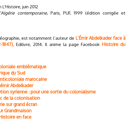
in L'Histoire, juin 2012
l'Algérie contemporaine,
Paris, PUF, 1999 (édition corrigée et
L’Émir Abdelkader face à
-géographie, est notamment l’auteur de
-1847),
Histoire du
Edilivre, 2014. Il anime la page Facebook
 coloniale emblématique
frique du Sud
 anticoloniale marocaine
l’émir Abdelkader
ution syrienne : pour une sortie du colonialisme
c de la colonisation
érie sur grand écran
Cour Grandmaison
Histoire en face