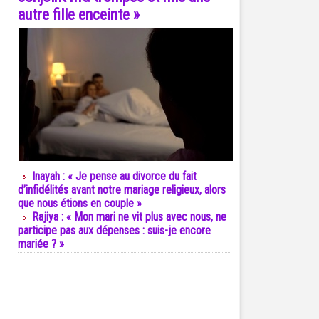
autre fille enceinte »
Inayah : « Je pense au divorce du fait
d’infidélités avant notre mariage religieux, alors
que nous étions en couple »
Rajiya : « Mon mari ne vit plus avec nous, ne
participe pas aux dépenses : suis-je encore
mariée ? »