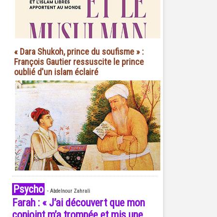
« Dara Shukoh, prince du soufisme » :
François Gautier ressuscite le prince
oublié d'un islam éclairé
Psycho
-
Abdelnour Zahrali
Farah : « J’ai découvert que mon
conjoint m’a trompée et mis une