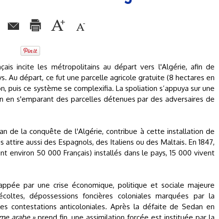
çais incite les métropolitains au départ vers l'Algérie, afin de
ys. Au départ, ce fut une parcelle agricole gratuite (8 hectares en
n, puis ce système se complexifia. La spoliation s’appuya sur une
n en s'emparant des parcelles détenues par des adversaires de
 de la conquête de l'Algérie, contribue à cette installation de
s attire aussi des Espagnols, des Italiens ou des Maltais. En 1847,
 environ 50 000 Français) installés dans le pays, 15 000 vivent
frappée par une crise économique, politique et sociale majeure
écoltes, dépossessions foncières coloniales marquées par la
les contestations anticoloniales. Après la défaite de Sedan en
me arabe »
prend fin, une assimilation forcée est instituée par la