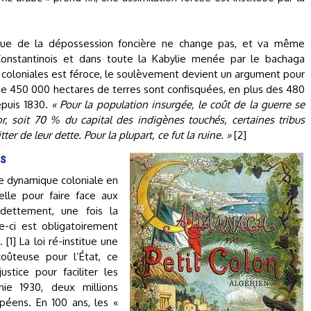
que de la dépossession foncière ne change pas, et va même
Constantinois et dans toute la Kabylie menée par le bachaga
és coloniales est féroce, le soulèvement devient un argument pour
s de 450 000 hectares de terres sont confisquées, en plus des 480
puis 1830.
« Pour la population insurgée, le coût de la guerre se
r, soit 70 % du capital des indigènes touchés, certaines tribus
er de leur dette. Pour la plupart, ce fut la ruine. »
[2]
es
ette dynamique coloniale en
elle pour faire face aux
ndettement, une fois la
e-ci est obligatoirement
[1] La loi ré-institue une
oûteuse pour l’État, ce
ustice pour faciliter les
ie 1930, deux millions
péens. En 100 ans, les «