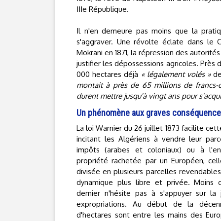
IIIe République.
Il n'en demeure pas moins que la prati
s'aggraver. Une révolte éclate dans le 
Mokrani en 1871, la répression des autorit
justifier les dépossessions agricoles. Prè
000 hectares déjà
« légalement volés »
de
montait à près de 65 millions de francs-o
durent mettre jusqu'à vingt ans pour s'acquitt
Un phénomène aux graves conséquenc
La loi Warnier du 26 juillet 1873 facilite c
incitant les Algériens à vendre leur parc
impôts (arabes et coloniaux) ou à l'e
propriété rachetée par un Européen, cell
divisée en plusieurs parcelles revendables. 
dynamique plus libre et privée. Moins c
dernier n'hésite pas à s'appuyer sur la j
expropriations. Au début de la décenn
d'hectares sont entre les mains des Euro