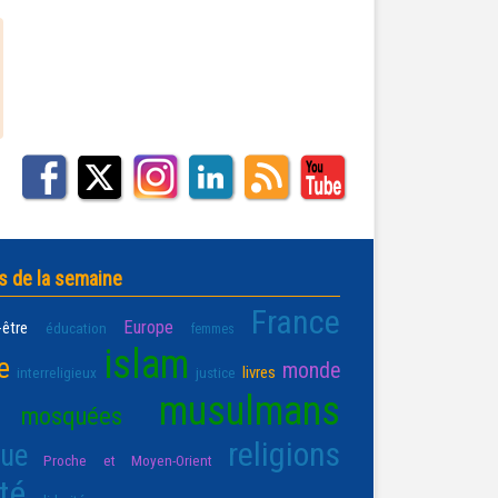
s de la semaine
France
Europe
-être
éducation
femmes
islam
e
monde
livres
interreligieux
justice
musulmans
mosquées
religions
que
Proche et Moyen-Orient
té