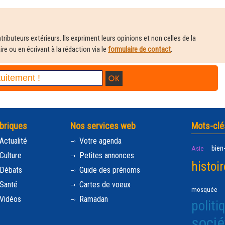
ributeurs extérieurs. Ils expriment leurs opinions et non celles de la
e ou en écrivant à la rédaction via le
formulaire de contact
.
briques
Nos services web
Mots-clé
Actualité
Votre agenda
bien
Asie
Culture
Petites annonces
histoir
Débats
Guide des prénoms
Santé
Cartes de voeux
mosquée
Vidéos
Ramadan
politi
socié