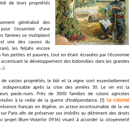
tié de leurs propriétés
sement généralisé des
pour l'essentiel d'une
les famines se multiplient
'est une des causes du
ni), les fellahs encore
a fois petites et pauvres, tout en étant écrasées par l'économie
nt accentuant le développement des bidonvilles dans les grandes
.).
ée de vastes propriétés, le blé et la vigne sont essentiellement
indispensable après la crise des années 30. Le vin est la
teurs pieds-noirs. Près de 3000 familles de colons agricoles
Le colonat
isées à la veille de la guerre d'indépendance. [1]
résence français en Algérie, un acteur incontournable de la vie
sur Paris afin de préserver ses intérêts au détriment des droits
u projet Blum-Violette (1936) visant à accorder la citoyenneté