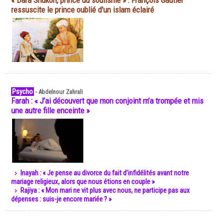
« Dara Shukoh, prince du soufisme » : François Gautier
ressuscite le prince oublié d'un islam éclairé
Psycho
-
Abdelnour Zahrali
Farah : « J’ai découvert que mon conjoint m’a trompée et mis
une autre fille enceinte »
Inayah : « Je pense au divorce du fait d’infidélités avant notre
mariage religieux, alors que nous étions en couple »
Rajiya : « Mon mari ne vit plus avec nous, ne participe pas aux
dépenses : suis-je encore mariée ? »