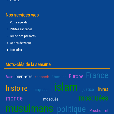
Vidéos
Nos services web
Votre agenda
Petites annonces
Guide des prénoms
Cartes de voeux
Ramadan
Mots-clés de la semaine
France
Europe
bien-être
Asie
économie
éducation
islam
histoire
livres
justice
immigration
mosquées
monde
mosquée
musulmans
politique
Proche et