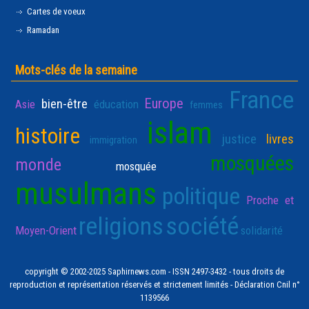
Cartes de voeux
Ramadan
Mots-clés de la semaine
France
Europe
bien-être
Asie
éducation
femmes
islam
histoire
justice
livres
immigration
mosquées
monde
mosquée
musulmans
politique
Proche et
religions
société
Moyen-Orient
solidarité
copyright © 2002-2025 Saphirnews.com - ISSN 2497-3432 - tous droits de
reproduction et représentation réservés et strictement limités - Déclaration Cnil n°
1139566