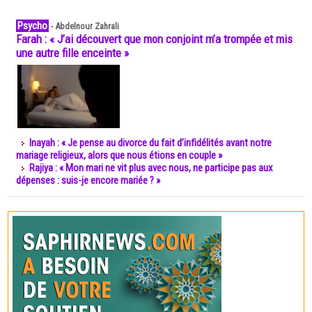
Psycho
-
Abdelnour Zahrali
Farah : « J’ai découvert que mon conjoint m’a trompée et mis
une autre fille enceinte »
Inayah : « Je pense au divorce du fait d’infidélités avant notre
mariage religieux, alors que nous étions en couple »
Rajiya : « Mon mari ne vit plus avec nous, ne participe pas aux
dépenses : suis-je encore mariée ? »