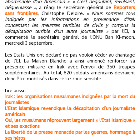
abominable d'un Américain »
.
« C'est dégoûtant, révulsant,
dégueulasse »
, a réagi le secrétaire général de
Reporters
sans frontières
, Christophe Deloire.
« Nous sommes tous
indignés par les informations en provenance d'Irak
concernant les meurtres terribles de civils y compris la
décapitation terrible d'un autre journaliste »
par l'EI, a
commenté le secrétaire général de l'ONU Ban Ki-moon,
mercredi 3 septembre.
Les Etats-Unis ont déclaré ne pas vouloir céder au chantage
de l’EI. La Maison Blanche a ainsi annoncé renforcer sa
présence militaire en Irak avec l'envoi de 350 troupes
supplémentaires. Au total, 820 soldats américains devraient
donc être mobilisés dans cette zone sensible.
Lire aussi :
Irak : les organisations musulmanes indignées par la mort du
journalistes
L’Etat islamique revendique la décapitation d’un journaliste
américain
Oui, les musulmans réprouvent largement « l'Etat islamique »
et ses exactions
La liberté de la presse menacée par les guerres, hommage à
ses héros