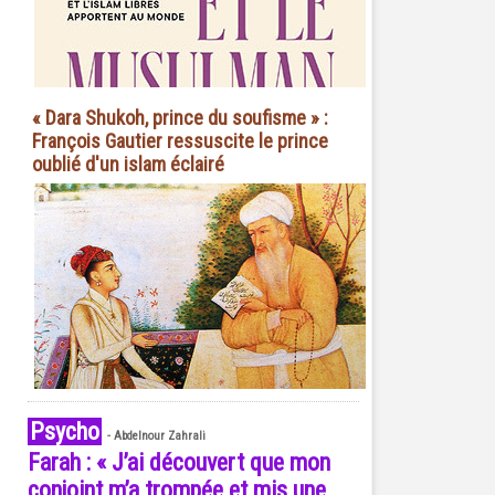
« Dara Shukoh, prince du soufisme » :
François Gautier ressuscite le prince
oublié d'un islam éclairé
Psycho
-
Abdelnour Zahrali
Farah : « J’ai découvert que mon
conjoint m’a trompée et mis une