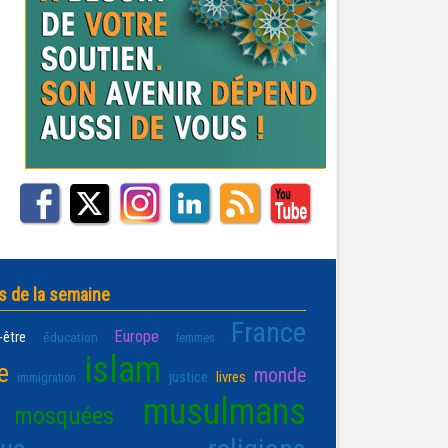
s de la semaine
France
Europe
-être
éducation
femmes
islam
e
monde
justice
livres
immigration
musulmans
mosquées