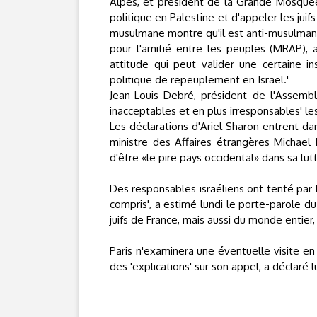
Alpes, et président de la Grande Mosquée
politique en Palestine et d'appeler les juif
musulmane montre qu'il est anti-musulman
pour l'amitié entre les peuples (MRAP), 
attitude qui peut valider une certaine in
politique de repeuplement en Israël.'
Jean-Louis Debré, président de l'Assemblée
inacceptables et en plus irresponsables' l
Les déclarations d'Ariel Sharon entrent da
ministre des Affaires étrangères Michael M
d'être «le pire pays occidental» dans sa lut
Des responsables israéliens ont tenté par 
compris'
, a estimé lundi le porte-parole d
juifs de France, mais aussi du monde entier, 
Paris n'examinera une éventuelle visite en 
des
'explications'
sur son appel, a déclaré l