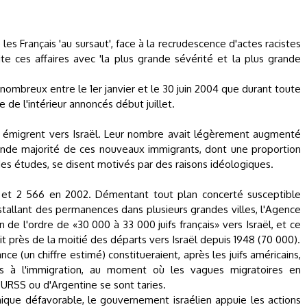
é les Français
'au sursaut'
, face à la recrudescence d'actes racistes
ite ces affaires avec
'la plus grande sévérité et la plus grande
nombreux entre le 1er janvier et le 30 juin 2004 que durant toute
e de l'intérieur annoncés début juillet.
s émigrent vers Israël. Leur nombre avait légèrement augmenté
ande majorité de ces nouveaux immigrants, dont une proportion
des études, se disent motivés par des raisons idéologiques.
001 et 2 566 en 2002. Démentant tout plan concerté susceptible
s installant des permanences dans plusieurs grandes villes, l'Agence
n de l'ordre de «30 000 à 33 000 juifs français» vers Israël, et ce
t près de la moitié des départs vers Israël depuis 1948 (70 000).
nce (un chiffre estimé) constitueraient, après les juifs américains,
s à l'immigration, au moment où les vagues migratoires en
URSS ou d'Argentine se sont taries.
ique défavorable, le gouvernement israélien appuie les actions