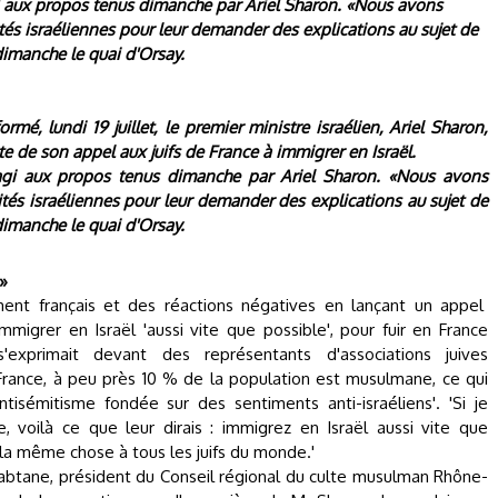
 aux propos tenus dimanche par Ariel Sharon. «Nous avons
tés israéliennes pour leur demander des explications au sujet de
imanche le quai d'Orsay.
ormé, lundi 19 juillet, le premier ministre israélien, Ariel Sharon,
ite de son appel aux juifs de France à immigrer en Israël.
agi aux propos tenus dimanche par Ariel Sharon. «Nous avons
tés israéliennes pour leur demander des explications au sujet de
imanche le quai d'Orsay.
»
ement français et des réactions négatives en lançant un appel
immigrer en Israël 'aussi vite que possible', pour fuir en France
s'exprimait devant des représentants d'associations juives
 France, à peu près 10 % de la population est musulmane, ce qui
tisémitisme fondée sur des sentiments anti-israéliens'. 'Si je
, voilà ce que leur dirais : immigrez en Israël aussi vite que
it 'la même chose à tous les juifs du monde.'
tane, président du Conseil régional du culte musulman Rhône-