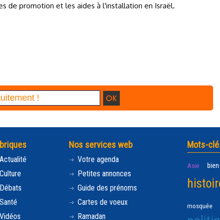
 de promotion et les aides à l'installation en Israël.
briques
Nos services web
Mots-clé
Actualité
Votre agenda
bien
Asie
Culture
Petites annonces
histoir
Débats
Guide des prénoms
Santé
Cartes de voeux
mosquée
Vidéos
Ramadan