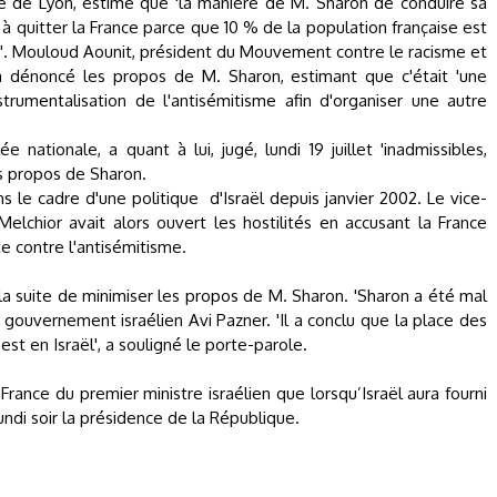
 de Lyon, estime que 'la manière de M. Sharon de conduire sa
s à quitter la France parce que 10 % de la population française est
'. Mouloud Aounit, président du Mouvement contre le racisme et
a dénoncé les propos de M. Sharon, estimant que c'était 'une
strumentalisation de l'antisémitisme afin d'organiser une autre
 nationale, a quant à lui, jugé, lundi 19 juillet 'inadmissibles,
es propos de Sharon.
ns le cadre d'une politique
d'Israël depuis janvier 2002. Le vice-
elchior avait alors ouvert les hostilités en accusant la France
te contre l'antisémitisme.
la suite de minimiser les propos de M. Sharon.
'Sharon a été mal
u gouvernement israélien Avi Pazner.
'Il a conclu que la place des
est en Israël'
, a souligné le porte-parole.
France du premier ministre israélien que lorsqu’Israël aura fourni
undi soir la présidence de la République.