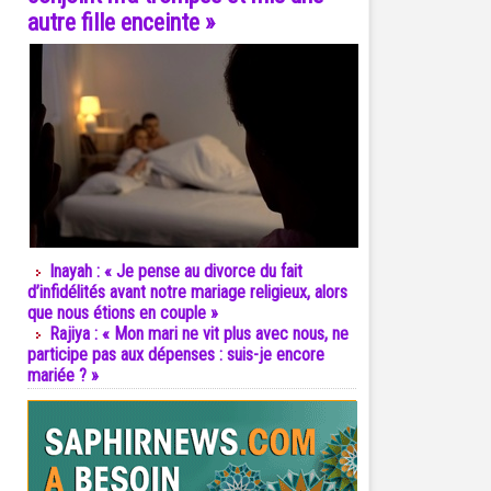
autre fille enceinte »
Inayah : « Je pense au divorce du fait
d’infidélités avant notre mariage religieux, alors
que nous étions en couple »
Rajiya : « Mon mari ne vit plus avec nous, ne
participe pas aux dépenses : suis-je encore
mariée ? »