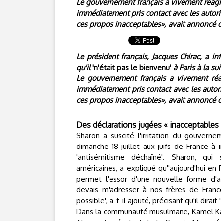
Le gouvernement français a vivement réagi
immédiatement pris contact avec les autori
ces propos inacceptables», avait annoncé d
Le président français, Jacques Chirac, a inf
qu'il
'n'était pas le bienvenu'
à Paris à la su
Le gouvernement français a vivement ré
immédiatement pris contact avec les autori
ces propos inacceptables», avait annoncé d
Des déclarations jugées « inacceptables 
Sharon a suscité l'irritation du gouvern
dimanche 18 juillet aux juifs de France à 
'antisémitisme déchaîné'.
Sharon, qui 
américaines, a expliqué qu''aujourd'hui en
permet l'essor d'une nouvelle forme d'an
devais m'adresser à nos frères de France
possible', a-t-il ajouté, précisant qu'il dira
Dans la communauté musulmane, Kamel Kab