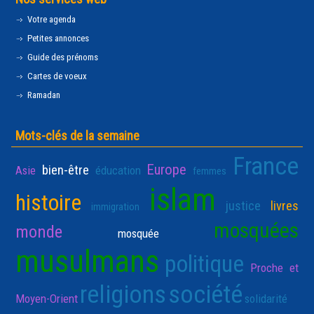
Votre agenda
Petites annonces
Guide des prénoms
Cartes de voeux
Ramadan
Mots-clés de la semaine
France
Europe
bien-être
Asie
éducation
femmes
islam
histoire
justice
livres
immigration
mosquées
monde
mosquée
musulmans
politique
Proche et
religions
société
Moyen-Orient
solidarité