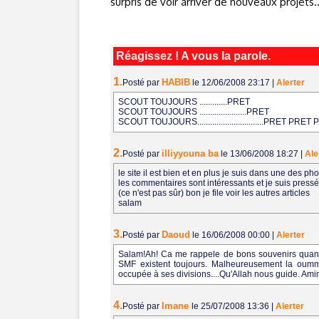
surpris de voir arriver de nouveaux projets
Réagissez ! A vous la parole.
1.
HABIB
Posté par
le 12/06/2008 23:17
|
Alerter
SCOUT TOUJOURS .............PRET
SCOUT TOUJOURS ......................PRET
SCOUT TOUJOURS...............................PRET PRET
2.
illiyyouna ba
Posté par
le 13/06/2008 18:27
|
Ale
le site il est bien et en plus je suis dans une des pho
les commentaires sont intéressants et je suis pressé
(ce n'est pas sûr) bon je file voir les autres articles
salam
3.
Daoud
Posté par
le 16/06/2008 00:00
|
Alerter
Salam!Ah! Ca me rappele de bons souvenirs quand 
SMF existent toujours. Malheureusement la oumma
occupée à ses divisions....Qu'Allah nous guide. Ami
4.
Imane
Posté par
le 25/07/2008 13:36
|
Alerter