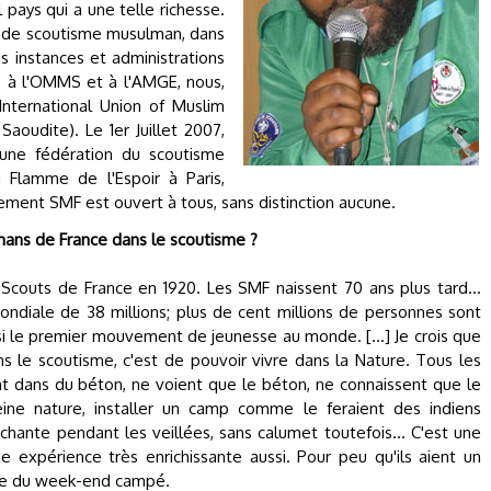
 pays qui a une telle richesse.
n de scoutisme musulman, dans
es instances et administrations
e à l'OMMS et à l'AMGE, nous,
International Union of Muslim
aoudite). Le 1er Juillet 2007,
une fédération du scoutisme
 Flamme de l'Espoir à Paris,
ment SMF est ouvert à tous, sans distinction aucune.
mans de France dans le scoutisme ?
Scouts de France en 1920. Les SMF naissent 70 ans plus tard...
ndiale de 38 millions; plus de cent millions de personnes sont
si le premier mouvement de jeunesse au monde. [...] Je crois que
ns le scoutisme, c'est de pouvoir vivre dans la Nature. Tous les
ent dans du béton, ne voient que le béton, ne connaissent que le
ine nature, installer un camp comme le feraient des indiens
chante pendant les veillées, sans calumet toutefois... C'est une
 expérience très enrichissante aussi. Pour peu qu'ils aient un
site du week-end campé.