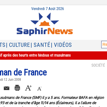
Vendredi 7 Août 2026
TS
| CULTURE
| SANTÉ
| VIDÉOS
sif après des heurts entre hindous et musulmans
SOCIÉTÉ
man de France
udi 12 Juin 2008
usulmans de France (SMF) il y a 5 ans. Formateur BAFA en région
et de la tranche d'âge 11/14 ans (Éclaireurs), il a l'allure de