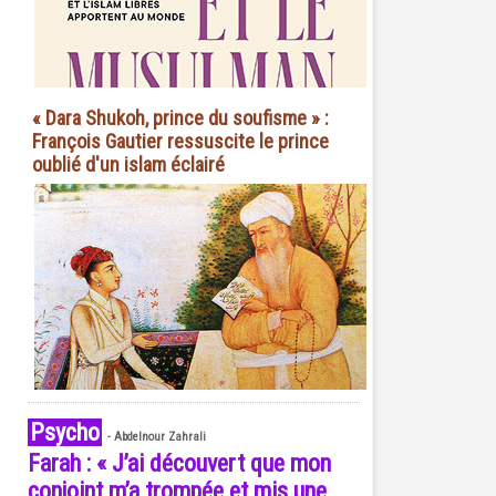
« Dara Shukoh, prince du soufisme » :
François Gautier ressuscite le prince
oublié d'un islam éclairé
Psycho
-
Abdelnour Zahrali
Farah : « J’ai découvert que mon
conjoint m’a trompée et mis une