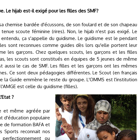
. Le hijab est-il exigé pour les filles des SMF?
à sa chemise bardée d'écussons, de son foulard et de son chapeau
 tenue scoute féminine (rires). Non, le hijab n'est pas exigé. Le
n entendu, ça s'appelle du guidisme. Le guidisme est le pendant
illes sont reconnues comme guides dès lors qu'elle portent leur
e les garçons. Chez quelques scouts, les garçons et les filles
cas, les scouts sont constitués en équipes de 5 jeunes de même
t aussi le cas de SMF. Les filles et les garçons ont les mêmes
nes. Ce sont deux pédagogies différentes. Le Scout (en français
que la Guide emmène le reste du groupe. L'OMMS est l'institution
'AMGE est celle du guidisme (filles).
'Etat ?
nue et même agréée par
t d'éducation populaire
e de formation BAFA et
s Sports reconnait nos
 perfectionnement ou