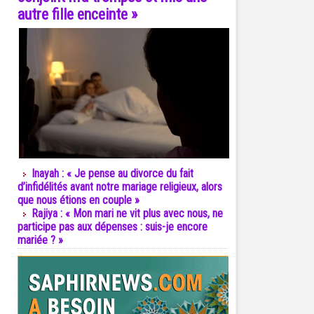
autre fille enceinte »
Inayah : « Je pense au divorce du fait
d’infidélités avant notre mariage religieux, alors
que nous étions en couple »
Rajiya : « Mon mari ne vit plus avec nous, ne
participe pas aux dépenses : suis-je encore
mariée ? »