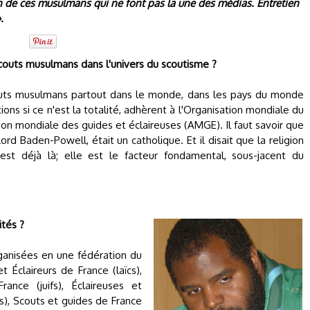
Un de ces musulmans qui ne font pas la une des médias. Entretien
.
Scouts musulmans dans l'univers du scoutisme ?
couts musulmans partout dans le monde, dans les pays du monde
ons si ce n'est la totalité, adhèrent à l'Organisation mondiale du
n mondiale des guides et éclaireuses (AMGE). Il faut savoir que
rd Baden-Powell, était un catholique. Et il disait que la religion
est déjà là; elle est le facteur fondamental, sous-jacent du
ités ?
rganisées en une fédération du
t Éclaireurs de France (laïcs),
rance (juifs), Éclaireuses et
ts), Scouts et guides de France