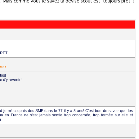
... Mais comme vous le savez la devise scout est "toujours prêt" !
 PRET
rter
tos!
e d'y revenir!
je m'occupais des SMF dans le 77 il y a 8 ans! C'est bon de savoir que les
 en France ne s'est jamais sentie trop concernée, trop fermée sur elle et
n