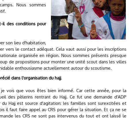
e camps. Nous sommes
tif.
t-il des conditions pour
er son lieu d'habitation,
ger vers le contact adéquat. Cela vaut aussi pour les inscriptions
nationale organisée en région. Nous sommes présents presque
oup de propositions pour monter une unité scout dans les villes
ormidable enthousiasme actuellement autour du scoutisme.
écié dans l'organisation du hajj
.
 je vois que vous êtes bien informé. Car cette année, pour la
cueil des pèlerins rentrant du Hajj. Ce fut une demande d'ADP
r du Hajj est source d'agitation: les familles sont surexcitées et
ois il faut faire appel au CRS pour gérer la situation. Et ça ne se
emande les CRS ne sont pas intervenus du tout et ont laissé le