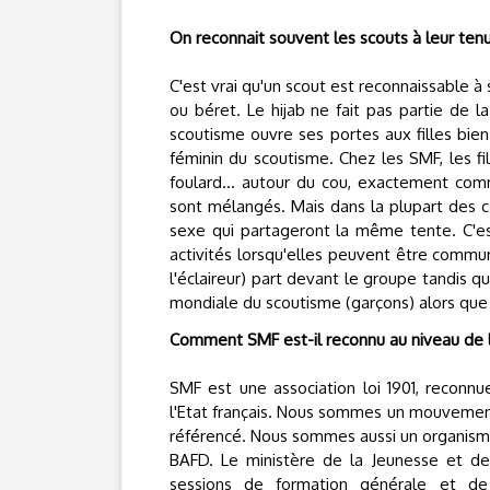
On reconnait souvent les scouts à leur tenue
C'est vrai qu'un scout est reconnaissable 
ou béret. Le hijab ne fait pas partie de la
scoutisme ouvre ses portes aux filles bie
féminin du scoutisme. Chez les SMF, les f
foulard... autour du cou, exactement comm
sont mélangés. Mais dans la plupart des 
sexe qui partageront la même tente. C'es
activités lorsqu'elles peuvent être commu
l'éclaireur) part devant le groupe tandis 
mondiale du scoutisme (garçons) alors que l
Comment SMF est-il reconnu au niveau de l
SMF est une association loi 1901, recon
l'Etat français. Nous sommes un mouvemen
référencé. Nous sommes aussi un organism
BAFD. Le ministère de la Jeunesse et de
sessions de formation générale et de