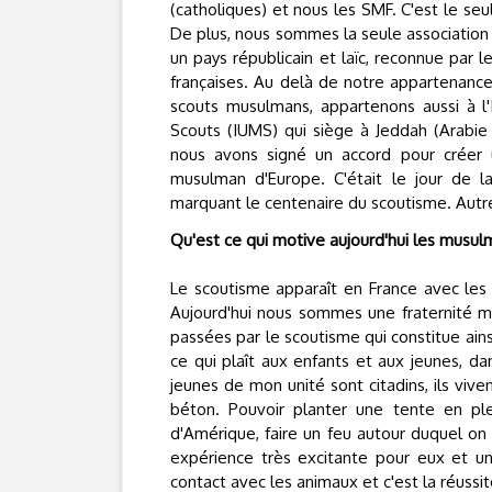
(catholiques) et nous les SMF. C'est le seul
De plus, nous sommes la seule associatio
un pays républicain et laïc, reconnue par l
françaises. Au delà de notre appartenanc
scouts musulmans, appartenons aussi à l'
Scouts (IUMS) qui siège à Jeddah (Arabie S
nous avons signé un accord pour créer 
musulman d'Europe. C'était le jour de la
marquant le centenaire du scoutisme. Autre
Qu'est ce qui motive aujourd'hui les musul
Le scoutisme apparaît en France avec les 
Aujourd'hui nous sommes une fraternité mo
passées par le scoutisme qui constitue ain
ce qui plaît aux enfants et aux jeunes, da
jeunes de mon unité sont citadins, ils viv
béton. Pouvoir planter une tente en ple
d'Amérique, faire un feu autour duquel on 
expérience très excitante pour eux et une
contact avec les animaux et c'est la réus