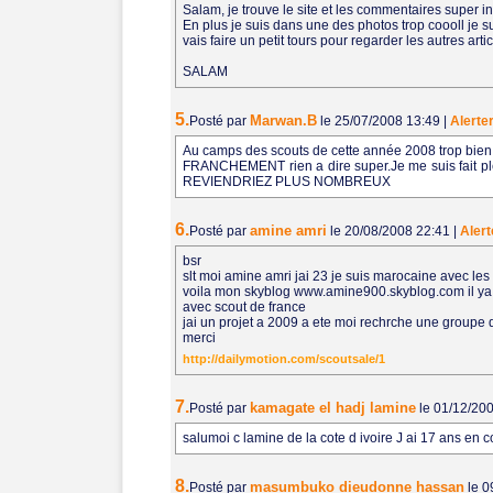
Salam, je trouve le site et les commentaires super i
En plus je suis dans une des photos trop coooll je s
vais faire un petit tours pour regarder les autres artic
SALAM
5.
Marwan.B
Posté par
le 25/07/2008 13:49
|
Alerte
Au camps des scouts de cette année 2008 trop bien j'
FRANCHEMENT rien a dire super.Je me suis fait 
REVIENDRIEZ PLUS NOMBREUX
6.
amine amri
Posté par
le 20/08/2008 22:41
|
Alert
bsr
slt moi amine amri jai 23 je suis marocaine avec le
voila mon skyblog www.amine900.skyblog.com il ya l
avec scout de france
jai un projet a 2009 a ete moi rechrche une groupe 
merci
http://dailymotion.com/scoutsale/1
7.
kamagate el hadj lamine
Posté par
le 01/12/20
salumoi c lamine de la cote d ivoire J ai 17 ans en c
8.
masumbuko dieudonne hassan
Posté par
le 