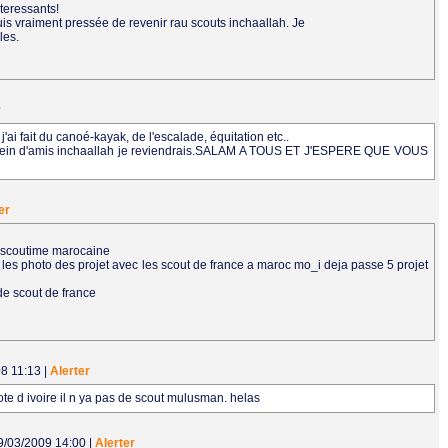
nteressants!
uis vraiment pressée de revenir rau scouts inchaallah. Je
les.
r
ai fait du canoé-kayak, de l'escalade, équitation etc..
plein d'amis inchaallah je reviendrais.SALAM A TOUS ET J'ESPERE QUE VOUS
er
s scoutime marocaine
es photo des projet avec les scout de france a maroc mo_i deja passe 5 projet
de scout de france
08 11:13
|
Alerter
ote d ivoire il n ya pas de scout mulusman. helas
09/03/2009 14:00
|
Alerter