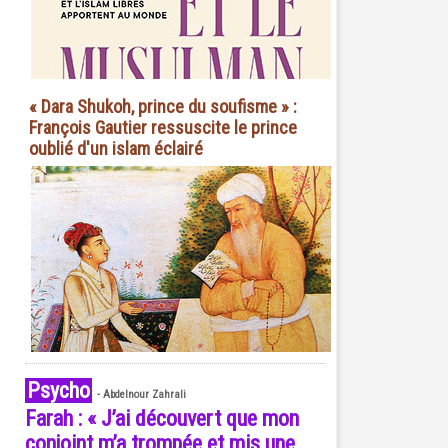
« Dara Shukoh, prince du soufisme » :
François Gautier ressuscite le prince
oublié d'un islam éclairé
Psycho
-
Abdelnour Zahrali
Farah : « J’ai découvert que mon
conjoint m’a trompée et mis une