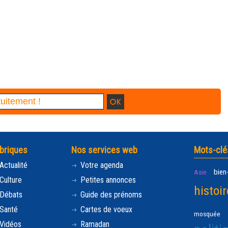
briques
Nos services web
Mots-clé
Actualité
Votre agenda
bien
Asie
Culture
Petites annonces
histoir
Débats
Guide des prénoms
Santé
Cartes de voeux
mosquée
Vidéos
Ramadan