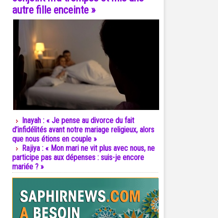
autre fille enceinte »
Inayah : « Je pense au divorce du fait
d’infidélités avant notre mariage religieux, alors
que nous étions en couple »
Rajiya : « Mon mari ne vit plus avec nous, ne
participe pas aux dépenses : suis-je encore
mariée ? »