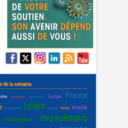
s de la semaine
France
Europe
-être
éducation
économie
islam
e
monde
justice
livres
immigration
musulmans
mosquées