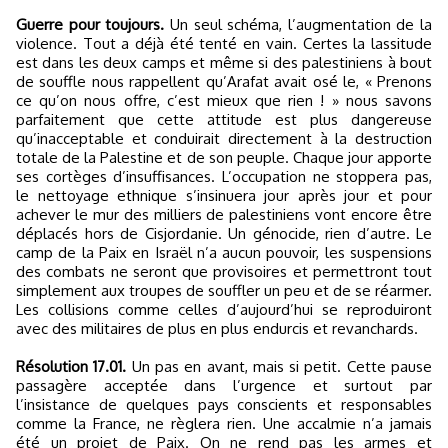
Guerre pour toujours.
Un seul schéma, l’augmentation de la
violence. Tout a déjà été tenté en vain. Certes la lassitude
est dans les deux camps et même si des palestiniens à bout
de souffle nous rappellent qu’Arafat avait osé le, « Prenons
ce qu’on nous offre, c’est mieux que rien ! » nous savons
parfaitement que cette attitude est plus dangereuse
qu’inacceptable et conduirait directement à la destruction
totale de la Palestine et de son peuple. Chaque jour apporte
ses cortèges d’insuffisances. L’occupation ne stoppera pas,
le nettoyage ethnique s’insinuera jour après jour et pour
achever le mur des milliers de palestiniens vont encore être
déplacés hors de Cisjordanie. Un génocide, rien d’autre. Le
camp de la Paix en Israël n’a aucun pouvoir, les suspensions
des combats ne seront que provisoires et permettront tout
simplement aux troupes de souffler un peu et de se réarmer.
Les collisions comme celles d’aujourd’hui se reproduiront
avec des militaires de plus en plus endurcis et revanchards.
Résolution 17.01.
Un pas en avant, mais si petit. Cette pause
passagère acceptée dans l’urgence et surtout par
l’insistance de quelques pays conscients et responsables
comme la France, ne règlera rien. Une accalmie n’a jamais
été un projet de Paix. On ne rend pas les armes et