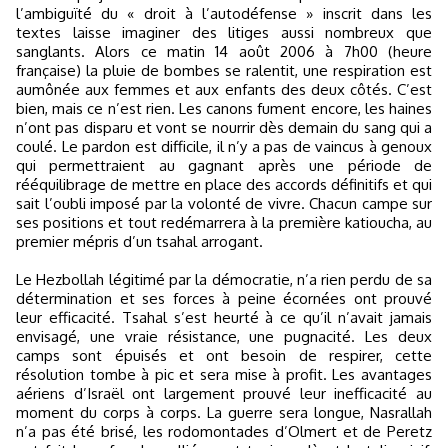
l’ambiguïté du « droit à l’autodéfense » inscrit dans les
textes laisse imaginer des litiges aussi nombreux que
sanglants. Alors ce matin 14 août 2006 à 7h00 (heure
française) la pluie de bombes se ralentit, une respiration est
aumônée aux femmes et aux enfants des deux côtés. C’est
bien, mais ce n’est rien. Les canons fument encore, les haines
n’ont pas disparu et vont se nourrir dès demain du sang qui a
coulé. Le pardon est difficile, il n’y a pas de vaincus à genoux
qui permettraient au gagnant après une période de
rééquilibrage de mettre en place des accords définitifs et qui
sait l’oubli imposé par la volonté de vivre. Chacun campe sur
ses positions et tout redémarrera à la première katioucha, au
premier mépris d’un tsahal arrogant.
Le Hezbollah légitimé par la démocratie, n’a rien perdu de sa
détermination et ses forces à peine écornées ont prouvé
leur efficacité. Tsahal s’est heurté à ce qu’il n’avait jamais
envisagé, une vraie résistance, une pugnacité. Les deux
camps sont épuisés et ont besoin de respirer, cette
résolution tombe à pic et sera mise à profit. Les avantages
aériens d’Israël ont largement prouvé leur inefficacité au
moment du corps à corps. La guerre sera longue, Nasrallah
n’a pas été brisé, les rodomontades d’Olmert et de Peretz