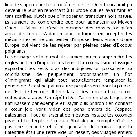
lieu de s’approprier les problémes de cet Orient qui aurait pu
devenir le leur en renonçant à l’Europe qui les avait tant et
tant scarifiés, plutôt que d’imposer un transplant hors nature,
ils auraient pu comprendre que pour appartenir au Moyen
Orient il fallait et c’est la moindre des choses lorsqu’on
arrive de l’enfer, s’adapter aux coutumes, en accepter les
mécanismes et ne pas tenter d’imposer leurs visions d’une
Europe qui vient de les rejeter par pleines cales d’Exodus
poignants.
Le voisinage, voilà le mot, ils auraient pu en comprendre les
règles au lieu d’imposer les leurs. Du colonialisme classique
exploitant les seuls bras des indigènes on passa vite au
colonialisme de peuplement ordonnançant un flot
d’immigrants qui allait tout naturellement remplacer le
peuple de Palestine par un autre peuple venu pour la plupart
de l’Est de l’Europe. Il leur fallait des terres et ce seront
celles des arabes. On répéta Deir Yassin en plus large avec
Kafr Kassem par exemple et Dayan puis Sharon s’en donnant
à cœur joie vont vider des pans entiers de l’espace
palestinien. Tout un arsenal de mesures installe les colonies
juives et les légalise. Un Isaac Shahak par exemple n’hésite
pas une seconde et écrit qu’« afin de prouver que la
Palestine était une terre vide, un désert, des villages entiers