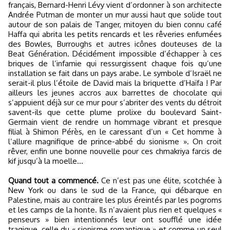
français, Bernard-Henri Lévy vient d’ordonner à son architecte
Andrée Putman de monter un mur aussi haut que solide tout
autour de son palais de Tanger, mitoyen du bien connu café
Haffa qui abrita les petits rencards et les rêveries enfumées
des Bowles, Burroughs et autres icônes douteuses de la
Beat Génération. Décidément impossible d’échapper à ces
briques de l’infamie qui ressurgissent chaque fois qu’une
installation se fait dans un pays arabe. Le symbole d’Israël ne
serait-il plus l’étoile de David mais la briquette d’Haïfa ! Par
ailleurs les jeunes accros aux barrettes de chocolate qui
s’appuient déjà sur ce mur pour s’abriter des vents du détroit
savent-ils que cette plume prolixe du boulevard Saint-
Germain vient de rendre un hommage vibrant et presque
filial à Shimon Pérès, en le caressant d’un « Cet homme à
l’allure magnifique de prince-abbé du sionisme ». On croit
rêver, enfin une bonne nouvelle pour ces chmakriya farcis de
kif jusqu’à la moelle…
Quand tout a commencé.
Ce n’est pas une élite, scotchée à
New York ou dans le sud de la France, qui débarque en
Palestine, mais au contraire les plus éreintés par les pogroms
et les camps de la honte. Ils n’avaient plus rien et quelques «
penseurs » bien intentionnés leur ont soufflé une idée
tragique, celle du « sionisme romantique » et comme un seul