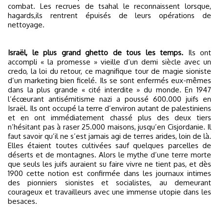
combat. Les recrues de tsahal le reconnaissent lorsque,
hagards,ils rentrent épuisés de leurs opérations de
nettoyage.
Israël, le plus grand ghetto de tous les temps.
Ils ont
accompli « la promesse » vieille d’un demi siècle avec un
credo, la loi du retour, ce magnifique tour de magie sioniste
d’un marketing bien ficelé. Ils se sont enfermés eux-mêmes
dans la plus grande « cité interdite » du monde. En 1947
l’écœurant antisémitisme nazi a poussé 600.000 juifs en
Israël. Ils ont occupé la terre d’environ autant de palestiniens
et en ont immédiatement chassé plus des deux tiers
n’hésitant pas à raser 25.000 maisons, jusqu’en Cisjordanie. Il
faut savoir qu’il ne s’est jamais agi de terres arides, loin de là.
Elles étaient toutes cultivées sauf quelques parcelles de
déserts et de montagnes. Alors le mythe d’une terre morte
que seuls les juifs auraient su faire vivre ne tient pas, et dès
1900 cette notion est confirmée dans les journaux intimes
des pionniers sionistes et socialistes, au demeurant
courageux et travailleurs avec une immense utopie dans les
besaces.