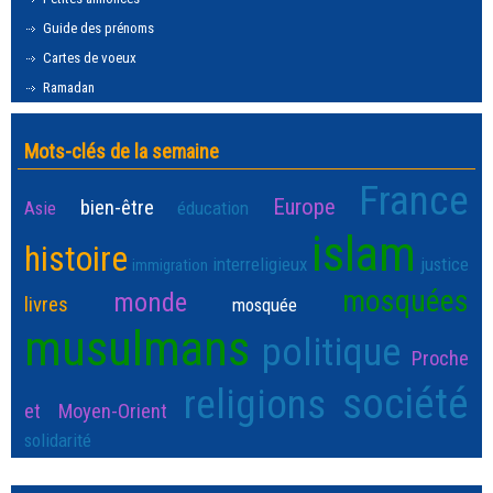
Guide des prénoms
Cartes de voeux
Ramadan
Mots-clés de la semaine
France
Europe
bien-être
Asie
éducation
islam
histoire
interreligieux
justice
immigration
mosquées
monde
livres
mosquée
musulmans
politique
Proche
société
religions
et Moyen-Orient
solidarité