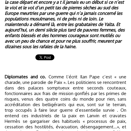
la case départ et encore y a t il jamais eu un début si ce n’est
le viol et le vol d’un petit tas de pierres sèches au sud des
Europe meurtries par une guerre qui n’a jamais concerné les
populations musulmanes, ni de près ni de loin. Le
malentendu a démarré là, entre les grabataires de Yalta. Et
aujourd’hui, un demi siècle plus tard de pauvres femmes, des
enfants blessés et des hommes courageux sont mutilés ou
avec un peu de chance et pour ne plus souffrir, meurent par
dizaines sous les rafales de la haine.
Diplomates and co.
Comme l’écrit Ilan Pape c’est « une
charade, une parodie de Paix ». Les politiciens se rencontrent
dans des palaces somptueux entre seconds couteaux,
fonctionnaires aux frais de mission gonflés par les primes de
risques, venus des quatre coins du monde pour rien, sans
accréditation des belligérants qui eux, sont sur le terrain,
trop occupés à faire leur guerre d’essentielle survie . On
entend ces industriels de la paix en Lanvin et cravates
Hermès se gargariser des habituels « processus de paix,
cessation des hostilités, évacuation, désengagement…», et