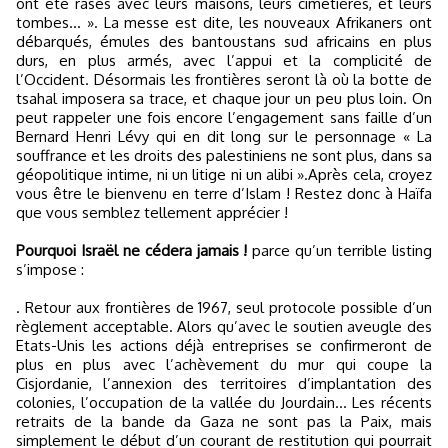
ont été rasés avec leurs maisons, leurs cimetières, et leurs
tombes… ». La messe est dite, les nouveaux Afrikaners ont
débarqués, émules des bantoustans sud africains en plus
durs, en plus armés, avec l’appui et la complicité de
l’Occident. Désormais les frontières seront là où la botte de
tsahal imposera sa trace, et chaque jour un peu plus loin. On
peut rappeler une fois encore l’engagement sans faille d’un
Bernard Henri Lévy qui en dit long sur le personnage « La
souffrance et les droits des palestiniens ne sont plus, dans sa
géopolitique intime, ni un litige ni un alibi ».Après cela, croyez
vous être le bienvenu en terre d’Islam ! Restez donc à Haïfa
que vous semblez tellement apprécier !
Pourquoi Israël ne cédera jamais !
parce qu’un terrible listing
s’impose :
. Retour aux frontières de 1967, seul protocole possible d’un
règlement acceptable. Alors qu’avec le soutien aveugle des
Etats-Unis les actions déjà entreprises se confirmeront de
plus en plus avec l’achèvement du mur qui coupe la
Cisjordanie, l’annexion des territoires d’implantation des
colonies, l’occupation de la vallée du Jourdain… Les récents
retraits de la bande da Gaza ne sont pas la Paix, mais
simplement le début d’un courant de restitution qui pourrait