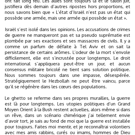
ont fait long feu. Les alliés sont toujours là et le talion juif,
justifiera dès demain d’autres ripostes hors proportions, et
nous savons bien que « L’état d’Israël n’est pas un état qui
possède une armée, mais une armée qui possède un état ».
Israël s’est isolé dans les opinions. Les accusations de crimes
de guerre ne manqueront pas et sa pseudo suprématie est
plombée par ses exactions et ses massacres de civils. Il y a
comme un parfum de défaite à Tel Aviv et on sait la
persistance de certains arômes. L’odeur de la mort s’envole
difficilement, elle est s’incrustée pour longtemps. Le droit
international s’appliquera peut-être un jour, et aucun
consensus militaire bricolé ne tient sans solution politique.
Nous sommes toujours dans une impasse, désespérée.
Stratégiquement le Hezbollah ne peut être vaincu, parce
qu’il se régénère dans les cœurs des populations.
Le ghetto se referme dans ses propres murailles, la guerre
est là pour longtemps. Les utopies politiques d’un Grand
Moyen Orient à la Bush restent actuelles, alors même si dans
un rêve, dans un scénario chimérique j’ai tellement envie
d’avoir tort, je sais au fond de moi que la guerre est installée
pour toujours. Faites moi mentir, et je reconnaîtrai volontiers
avec mes amis rabbins, curés ou imams, hommes de Dieu