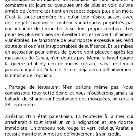
combattre six jours ou quelques uns de plus et voici qu’une
armée de l’ombre les tient en respect depuis plus d’un mois.
C’est la toute première fois qu’on leur résiste autant avec
des dégâts humains et matériels inattendus perpétrés par
une « bande de terroristes » sur leur propre territoire. Les
peurs les plus enfouies se réveillent et les rendent infiniment
vulnérables. Le fanatisme de leur riposte excessive les rend
douteux si ce n’est insupportables de suffisance. Et les mises
en accusation pour crimes de guerre vont pleuvoir après les
massacres de Canaa, n’en doutez pas. Même si Israël gagne
la guerre, et il n’y rien de moins certain, tsahal restera à
jamais marqué de l’infamie. Ils ont déjà perdu définitivement
la bataille de l’opinion.
. Partage de Jérusalem. N’en parlons même pas. Nous
connaissons tous cette épine et nous n’oublierons jamais la
ballade de Sharon sur l’esplanade des mosquées, un certain
28 septembre.
.Création d’un état palestinien. La bouteille à la mer qui
arracherait à tout Israël un cri d’indignation et une riposte
immédiate. Un drapeau noir, rouge et vert, celui qu’Arafat a
réussi à maintenir. A mettre définitivement à son crédit.