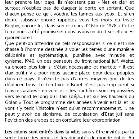
leur prendre leur pays. Ils n’existent pas » Net et clair et
surtout n’oubliez pas de claquer la porte en sortant. Que
chacun pense ce qu’il voudra, les larmes aux yeux. Et si un
doute subsiste encore rappelez vous les mots du triste
Beghin, encore lui, dans son discours d’Oslo de 1978 « Cette
terre nous a été promise et nous avons un droit sur elle ». Et
quoi encore !
Que peut-on attendre de tels responsables si ce n’est une
chasse à l’homme destinée à voler les terres d’une manière
délibérée et systématique, planifiée avec minutie et
cynisme. 1940, un des penseurs du front national juif, Weitz,
va encore plus loin si c’était nécessaire et martèle « Il est
clair qu’il n’y a pour nous aucune place pour deux peuples
dans ce pays. Il n’existe pas d’autres moyens que de les
déplacer tous. Le territoire d’Israël n’est pas trop petit si
tous les arabes s’en vont et si les frontières sont repoussées
vers le nord le long du Litani (déjà…) et sur les hauteurs du
Golan » Tout le programme des années à venir est là et ils
vont s’y tenir, l’histoire n’est qu’un recommencement. Il ne
peut y avoir de sionisme, de colonisation, d’Etat juif sans
l’éviction des arabes et en corollaire leur expropriation.
Les colons sont entrés dans la ville,
sans y être invités, par la
seule force des armes et les duplicités du monde entier. Au