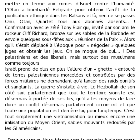
mettre un terme aux crimes d’Israël contre l’humanité.
L’Otan a bombardé Belgrade pour obtenir l’arrêt de la
purification ethnique dans les Balkans et là, rien ne se passe.
Onu, Otan, Quartet tous aux abonnés absents… !
Confirmation avec le zélé Tony Blair qui, invité par son ami le
rockeur Cliff Richard, bronze sur les sables de la Barbade et
envoie quelques sous-fifres aux « réunions de la Paix ». Alors
qu’il s’était déplacé à l’époque pour « négocier » quelques
juges et obtenir les jeux. On se moque de qui.... ! Des
palestiniens et des libanais, mais surtout des musulmans
comme toujours.
Israël prend de plus en plus l’allure d’un « ghetto » entouré
de terres palestiniennes morcelées et contrôlées par des
forces militaires ne demandant qu’à lancer des raids punitifs
et sanglants. La guerre s’installe à vie. Le Hezbollah de son
côté sait parfaitement que tout le territoire sioniste est
désormais à portée de ses tirs, qu’il a les moyens de faire
durer un conflit désormais parfaitement circonscrit et que
toute une population est derrière lui, pour longtemps. C’est
tout simplement une vietnamisation ou mieux encore une
irakisation du Moyen Orient, sables mouvants redoutés par
les GI américains.