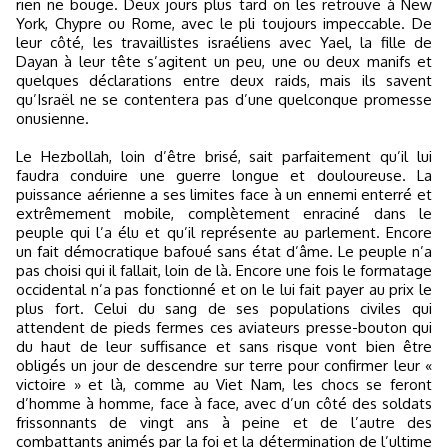
rien ne bouge. Deux jours plus tard on les retrouve à New
York, Chypre ou Rome, avec le pli toujours impeccable. De
leur côté, les travaillistes israéliens avec Yael, la fille de
Dayan à leur tête s’agitent un peu, une ou deux manifs et
quelques déclarations entre deux raids, mais ils savent
qu’Israël ne se contentera pas d’une quelconque promesse
onusienne.
Le Hezbollah, loin d’être brisé, sait parfaitement qu’il lui
faudra conduire une guerre longue et douloureuse. La
puissance aérienne a ses limites face à un ennemi enterré et
extrêmement mobile, complètement enraciné dans le
peuple qui l’a élu et qu’il représente au parlement. Encore
un fait démocratique bafoué sans état d’âme. Le peuple n’a
pas choisi qui il fallait, loin de là. Encore une fois le formatage
occidental n’a pas fonctionné et on le lui fait payer au prix le
plus fort. Celui du sang de ses populations civiles qui
attendent de pieds fermes ces aviateurs presse-bouton qui
du haut de leur suffisance et sans risque vont bien être
obligés un jour de descendre sur terre pour confirmer leur «
victoire » et là, comme au Viet Nam, les chocs se feront
d’homme à homme, face à face, avec d’un côté des soldats
frissonnants de vingt ans à peine et de l’autre des
combattants animés par la foi et la détermination de l’ultime