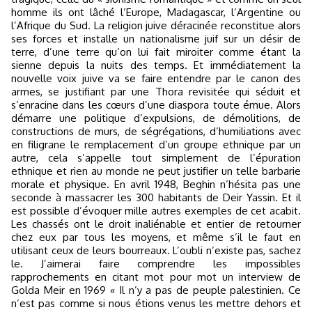
homme ils ont lâché l’Europe, Madagascar, l’Argentine ou
l’Afrique du Sud. La religion juive déracinée reconstitue alors
ses forces et installe un nationalisme juif sur un désir de
terre, d’une terre qu’on lui fait miroiter comme étant la
sienne depuis la nuits des temps. Et immédiatement la
nouvelle voix juive va se faire entendre par le canon des
armes, se justifiant par une Thora revisitée qui séduit et
s’enracine dans les cœurs d’une diaspora toute émue. Alors
démarre une politique d’expulsions, de démolitions, de
constructions de murs, de ségrégations, d’humiliations avec
en filigrane le remplacement d’un groupe ethnique par un
autre, cela s’appelle tout simplement de l’épuration
ethnique et rien au monde ne peut justifier un telle barbarie
morale et physique. En avril 1948, Beghin n’hésita pas une
seconde à massacrer les 300 habitants de Deir Yassin. Et il
est possible d’évoquer mille autres exemples de cet acabit.
Les chassés ont le droit inaliénable et entier de retourner
chez eux par tous les moyens, et même s’il le faut en
utilisant ceux de leurs bourreaux. L’oubli n’existe pas, sachez
le. J’aimerai faire comprendre les impossibles
rapprochements en citant mot pour mot un interview de
Golda Meir en 1969 « Il n’y a pas de peuple palestinien. Ce
n’est pas comme si nous étions venus les mettre dehors et