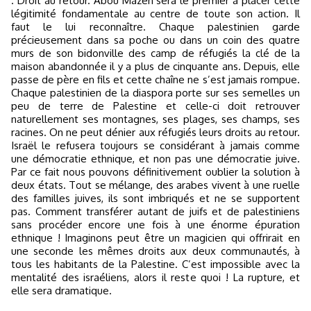
. Droit au retour. Abou Mazen sera le premier à placer cette
légitimité fondamentale au centre de toute son action. Il
faut le lui reconnaître. Chaque palestinien garde
précieusement dans sa poche ou dans un coin des quatre
murs de son bidonville des camp de réfugiés la clé de la
maison abandonnée il y a plus de cinquante ans. Depuis, elle
passe de père en fils et cette chaîne ne s’est jamais rompue.
Chaque palestinien de la diaspora porte sur ses semelles un
peu de terre de Palestine et celle-ci doit retrouver
naturellement ses montagnes, ses plages, ses champs, ses
racines. On ne peut dénier aux réfugiés leurs droits au retour.
Israël le refusera toujours se considérant à jamais comme
une démocratie ethnique, et non pas une démocratie juive.
Par ce fait nous pouvons définitivement oublier la solution à
deux états. Tout se mélange, des arabes vivent à une ruelle
des familles juives, ils sont imbriqués et ne se supportent
pas. Comment transférer autant de juifs et de palestiniens
sans procéder encore une fois à une énorme épuration
ethnique ! Imaginons peut être un magicien qui offrirait en
une seconde les mêmes droits aux deux communautés, à
tous les habitants de la Palestine. C’est impossible avec la
mentalité des israéliens, alors il reste quoi ! La rupture, et
elle sera dramatique.