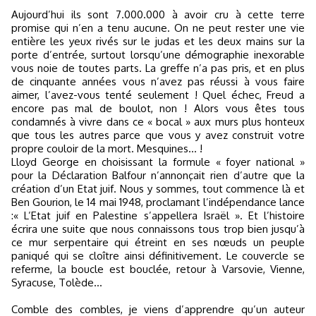
Aujourd’hui ils sont 7.000.000 à avoir cru à cette terre
promise qui n’en a tenu aucune. On ne peut rester une vie
entière les yeux rivés sur le judas et les deux mains sur la
porte d’entrée, surtout lorsqu’une démographie inexorable
vous noie de toutes parts. La greffe n’a pas pris, et en plus
de cinquante années vous n’avez pas réussi à vous faire
aimer, l’avez-vous tenté seulement ! Quel échec, Freud a
encore pas mal de boulot, non ! Alors vous êtes tous
condamnés à vivre dans ce « bocal » aux murs plus honteux
que tous les autres parce que vous y avez construit votre
propre couloir de la mort. Mesquines… !
Lloyd George en choisissant la formule « foyer national »
pour la Déclaration Balfour n’annonçait rien d’autre que la
création d’un Etat juif. Nous y sommes, tout commence là et
Ben Gourion, le 14 mai 1948, proclamant l’indépendance lance
:« L’Etat juif en Palestine s’appellera Israël ». Et l’histoire
écrira une suite que nous connaissons tous trop bien jusqu’à
ce mur serpentaire qui étreint en ses nœuds un peuple
paniqué qui se cloître ainsi définitivement. Le couvercle se
referme, la boucle est bouclée, retour à Varsovie, Vienne,
Syracuse, Tolède...
Comble des combles, je viens d’apprendre qu’un auteur