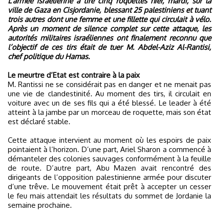
L’armée israélienne a tiré cinq roquettes hier, mardi, sur la
ville de Gaza en Cisjordanie, blessant 25 palestiniens et tuant
trois autres dont une femme et une fillette qui circulait à vélo.
Après un moment de silence complet sur cette attaque, les
autorités militaires israéliennes ont finalement reconnu que
l’objectif de ces tirs était de tuer M. Abdel-Aziz Al-Rantisi,
chef politique du Hamas.
Le meurtre d’Etat est contraire à la paix
M. Rantissi ne se considérait pas en danger et ne menait pas
une vie de clandestinité. Au moment des tirs, il circulait en
voiture avec un de ses fils qui a été blessé. Le leader à été
atteint à la jambe par un morceau de roquette, mais son état
est déclaré stable.
Cette attaque intervient au moment où les espoirs de paix
pointaient à l’horizon. D’une part, Ariel Sharon a commencé à
démanteler des colonies sauvages conformément à la feuille
de route. D’autre part, Abu Mazen avait rencontré des
dirigeants de l’opposition palestinienne armée pour discuter
d’une trêve. Le mouvement était prêt à accepter un cesser
le feu mais attendait les résultats du sommet de Jordanie la
semaine prochaine.