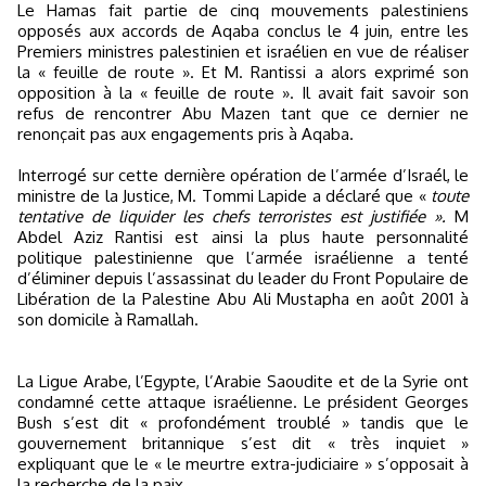
Le Hamas fait partie de cinq mouvements palestiniens
opposés aux accords de Aqaba conclus le 4 juin, entre les
Premiers ministres palestinien et israélien en vue de réaliser
la « feuille de route ». Et M. Rantissi a alors exprimé son
opposition à la « feuille de route ». Il avait fait savoir son
refus de rencontrer Abu Mazen tant que ce dernier ne
renonçait pas aux engagements pris à Aqaba.
Interrogé sur cette dernière opération de l’armée d’Israél, le
ministre de la Justice, M. Tommi Lapide a déclaré que «
toute
tentative de liquider les chefs terroristes est justifiée ».
M
Abdel Aziz Rantisi est ainsi la plus haute personnalité
politique palestinienne que l’armée israélienne a tenté
d’éliminer depuis l’assassinat du leader du Front Populaire de
Libération de la Palestine Abu Ali Mustapha en août 2001 à
son domicile à Ramallah.
La Ligue Arabe, l’Egypte, l’Arabie Saoudite et de la Syrie ont
condamné cette attaque israélienne. Le président Georges
Bush s’est dit « profondément troublé » tandis que le
gouvernement britannique s’est dit « très inquiet »
expliquant que le « le meurtre extra-judiciaire » s’opposait à
la recherche de la paix.