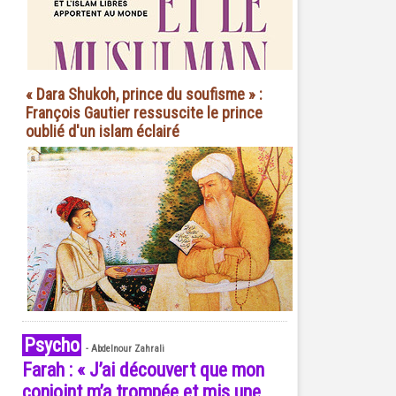
« Dara Shukoh, prince du soufisme » :
François Gautier ressuscite le prince
oublié d'un islam éclairé
Psycho
-
Abdelnour Zahrali
Farah : « J’ai découvert que mon
conjoint m’a trompée et mis une