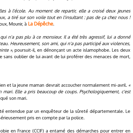
es à l'école. Au moment de repartir, elle a croisé deux jeunes
, a tiré sur son voile tout en l'insultant : pas de ça chez nous !
La Dépêche
oux, Mounir, à
.
qui n'a pas plu à ce monsieur. Il a été très agressif, lui a donné
eau. Heureusement, son ami, qui n'a pas participé aux violences,
einte »
, poursuit-il, en dénonçant un acte islamophobe. Les deux
sans oublier de lui avant de lui proférer des menaces de mort,
ien et la jeune maman devrait accoucher normalement mi-avril.
«
 mari. Elle a pris beaucoup de coups. Psychologiquement, c'est
diqué son mari.
été entendue par un enquêteur de la sûreté départementale. Le
érieusement pris en compte par la police.
ophobie en France (CCIF) a entamé des démarches pour entrer en