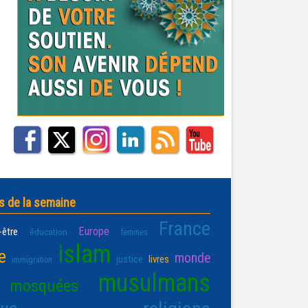
s de la semaine
France
Europe
-être
éducation
femmes
islam
e
monde
justice
livres
immigration
musulmans
mosquées