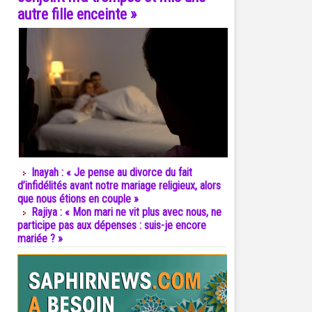
autre fille enceinte »
Inayah : « Je pense au divorce du fait
d’infidélités avant notre mariage religieux, alors
que nous étions en couple »
Rajiya : « Mon mari ne vit plus avec nous, ne
participe pas aux dépenses : suis-je encore
mariée ? »