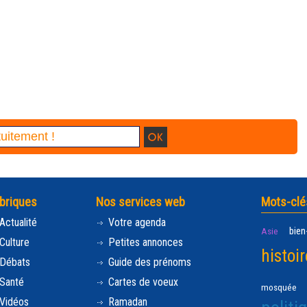
briques
Nos services web
Mots-clé
Actualité
Votre agenda
bien
Asie
Culture
Petites annonces
histoir
Débats
Guide des prénoms
Santé
Cartes de voeux
mosquée
Vidéos
Ramadan