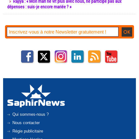
Rajiya : « Mon mari ne vit plus avec nous, ne participe pas aux
dépenses : suis-je encore mariée ? »
Qui sommes-nous ?
Nous contacter
Régie publicitaire