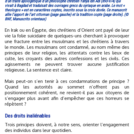
d’un traité apologétique d’un philosophe chrétien Yahyâ ibn Adî (893-974) qui
vivait à Bagdad et traduisait des ouvrages grecs du syriaque en arabe. Le mot «
theologos » est en caractères coptes, inscrits sous la croix dorée. Ce manuscrit
allie l’apport de l’art ottoman (page gauche) et la tradition copte (page droite). (©
BNF, Manuscrits orientaux)
En Irak ou en Égypte, des chrétiens d’Orient ont payé de leur
vie la folie suicidaire de quelques-uns cherchant à provoquer
une fracture entre les musulmans et les chrétiens à travers
le monde. Les musulmans ont condamné, au nom même des
principes de leur religion, les attentats contre les lieux de
culte, les croyants des autres confessions et les civils. Ces
agissements ne peuvent trouver aucune justification
religieuse. La sentence est claire.
Mais peut-on s’en tenir à ces condamnations de principe ?
Quand les autorités au sommet n’offrent pas un
positionnement cohérent, ne revient-il pas aux citoyens de
s’engager plus avant afin d’empêcher que ces horreurs se
répètent ?
Des droits inaliénables
Trois principes doivent, à notre sens, orienter l’engagement
des individus dans leur quotidien.