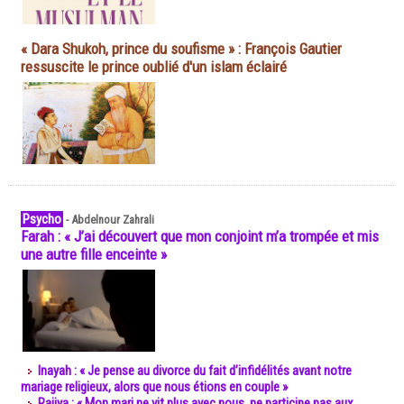
« Dara Shukoh, prince du soufisme » : François Gautier
ressuscite le prince oublié d'un islam éclairé
Psycho
-
Abdelnour Zahrali
Farah : « J’ai découvert que mon conjoint m’a trompée et mis
une autre fille enceinte »
Inayah : « Je pense au divorce du fait d’infidélités avant notre
mariage religieux, alors que nous étions en couple »
Rajiya : « Mon mari ne vit plus avec nous, ne participe pas aux