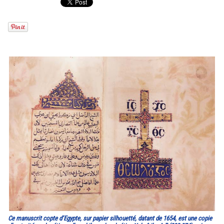
Ce manuscrit copte d’Egypte, sur papier silhouetté, datant de 1654, est une copie