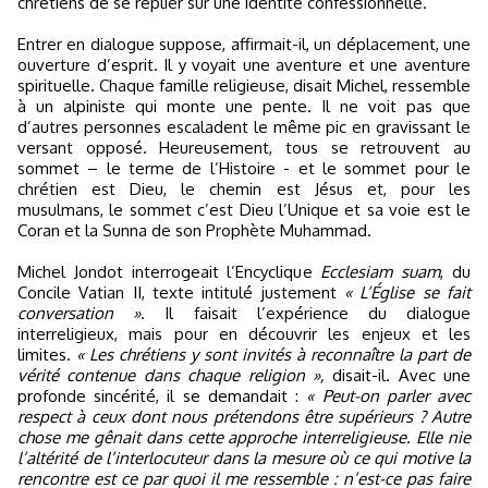
chrétiens de se replier sur une identité confessionnelle.
Entrer en dialogue suppose, affirmait-il, un déplacement, une
ouverture d’esprit. Il y voyait une aventure et une aventure
spirituelle. Chaque famille religieuse, disait Michel, ressemble
à un alpiniste qui monte une pente. Il ne voit pas que
d’autres personnes escaladent le même pic en gravissant le
versant opposé. Heureusement, tous se retrouvent au
sommet – le terme de l’Histoire - et le sommet pour le
chrétien est Dieu, le chemin est Jésus et, pour les
musulmans, le sommet c’est Dieu l’Unique et sa voie est le
Coran et la Sunna de son Prophète Muhammad.
Michel Jondot interrogeait l’Encyclique
Ecclesiam suam
, du
Concile Vatian II, texte intitulé justement
« L’Église se fait
conversation »
. Il faisait l’expérience du dialogue
interreligieux, mais pour en découvrir les enjeux et les
limites.
« Les chrétiens y sont invités à reconnaître la part de
vérité contenue dans chaque religion »,
disait-il. Avec une
profonde sincérité, il se demandait :
« Peut-on parler avec
respect à ceux dont nous prétendons être supérieurs ? Autre
chose me gênait dans cette approche interreligieuse. Elle nie
l’altérité de l’interlocuteur dans la mesure où ce qui motive la
rencontre est ce par quoi il me ressemble : n’est-ce pas faire