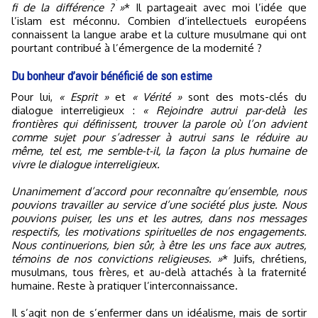
fi de la différence ? »
* Il partageait avec moi l’idée que
l’islam est méconnu. Combien d’intellectuels européens
connaissent la langue arabe et la culture musulmane qui ont
pourtant contribué à l’émergence de la modernité ?
Du bonheur d’avoir bénéficié de son estime
Pour lui,
« Esprit »
et
« Vérité »
sont des mots-clés du
dialogue interreligieux :
« Rejoindre autrui par-delà les
frontières qui définissent, trouver la parole où l’on advient
comme sujet pour s’adresser à autrui sans le réduire au
même, tel est, me semble-t-il, la façon la plus humaine de
vivre le dialogue interreligieux.
Unanimement d’accord pour reconnaître qu’ensemble, nous
pouvions travailler au service d’une société plus juste. Nous
pouvions puiser, les uns et les autres, dans nos messages
respectifs, les motivations spirituelles de nos engagements.
Nous continuerions, bien sûr, à être les uns face aux autres,
témoins de nos convictions religieuses. »
* Juifs, chrétiens,
musulmans, tous frères, et au-delà attachés à la fraternité
humaine. Reste à pratiquer l’interconnaissance.
Il s’agit non de s’enfermer dans un idéalisme, mais de sortir