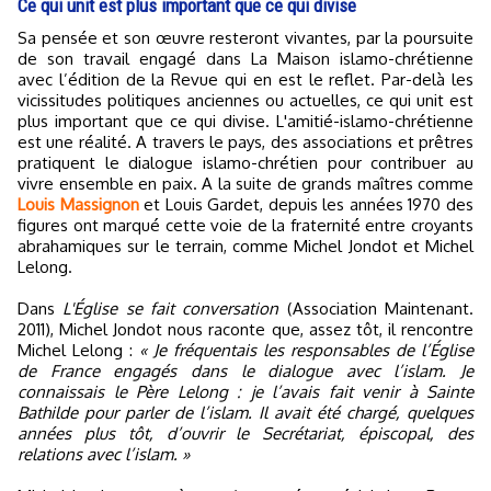
Ce qui unit est plus important que ce qui divise
Sa pensée et son œuvre resteront vivantes, par la poursuite
de son travail engagé dans La Maison islamo-chrétienne
avec l’édition de la Revue qui en est le reflet. Par-delà les
vicissitudes politiques anciennes ou actuelles, ce qui unit est
plus important que ce qui divise. L'amitié-islamo-chrétienne
est une réalité. A travers le pays, des associations et prêtres
pratiquent le dialogue islamo-chrétien pour contribuer au
vivre ensemble en paix. A la suite de grands maîtres comme
Louis Massignon
et Louis Gardet, depuis les années 1970 des
figures ont marqué cette voie de la fraternité entre croyants
abrahamiques sur le terrain, comme Michel Jondot et Michel
Lelong.
Dans
L'Église se fait conversation
(Association Maintenant.
2011), Michel Jondot nous raconte que, assez tôt, il rencontre
Michel Lelong :
« Je fréquentais les responsables de l’Église
de France engagés dans le dialogue avec l’islam. Je
connaissais le Père Lelong : je l’avais fait venir à Sainte
Bathilde pour parler de l’islam. Il avait été chargé, quelques
années plus tôt, d’ouvrir le Secrétariat, épiscopal, des
relations avec l’islam. »