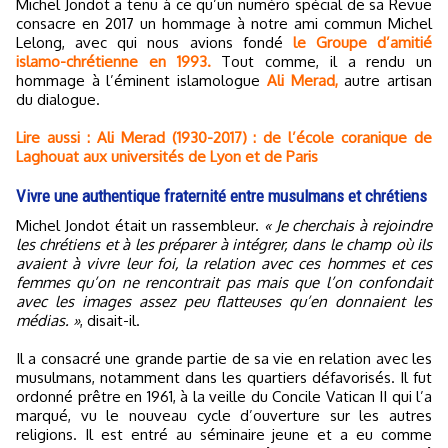
Michel Jondot a tenu à ce qu’un numéro spécial de sa Revue
consacre en 2017 un hommage à notre ami commun Michel
Lelong, avec qui nous avions fondé
le Groupe d’amitié
islamo-chrétienne en 1993.
Tout comme, il a rendu un
hommage à l’éminent islamologue
Ali Merad,
autre artisan
du dialogue.
Lire aussi : Ali Merad (1930-2017) : de l’école coranique de
Laghouat aux universités de Lyon et de Paris
Vivre une authentique fraternité entre musulmans et chrétiens
Michel Jondot était un rassembleur.
« Je cherchais à rejoindre
les chrétiens et à les préparer à intégrer, dans le champ où ils
avaient à vivre leur foi, la relation avec ces hommes et ces
femmes qu’on ne rencontrait pas mais que l’on confondait
avec les images assez peu flatteuses qu’en donnaient les
médias. »
, disait-il.
Il a consacré une grande partie de sa vie en relation avec les
musulmans, notamment dans les quartiers défavorisés. Il fut
ordonné prêtre en 1961, à la veille du Concile Vatican II qui l’a
marqué, vu le nouveau cycle d’ouverture sur les autres
religions. Il est entré au séminaire jeune et a eu comme