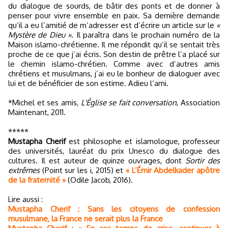
du dialogue de sourds, de bâtir des ponts et de donner à
penser pour vivre ensemble en paix. Sa dernière demande
qu’il a eu l’amitié de m’adresser est d’écrire un article sur le
«
Mystère de Dieu ».
Il paraîtra dans le prochain numéro de la
Maison islamo-chrétienne. Il me répondit qu’il se sentait très
proche de ce que j’ai écris. Son destin de prêtre l’a placé sur
le chemin islamo-chrétien. Comme avec d’autres amis
chrétiens et musulmans, j’ai eu le bonheur de dialoguer avec
lui et de bénéficier de son estime. Adieu l’ami.
*Michel et ses amis,
L'Église se fait conversation
, Association
Maintenant, 2011.
*****
Mustapha Cherif
est philosophe et islamologue, professeur
des universités, lauréat du prix Unesco du dialogue des
cultures. Il est auteur de quinze ouvrages, dont
Sortir des
extrêmes
(Point sur les i, 2015) et
« L’Émir Abdelkader apôtre
de la fraternité »
(Odile Jacob, 2016).
Lire aussi :
Mustapha Cherif : Sans les citoyens de confession
musulmane, la France ne serait plus la France