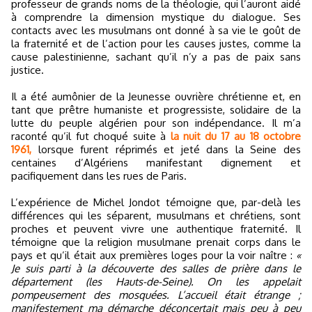
professeur de grands noms de la théologie, qui l’auront aidé
à comprendre la dimension mystique du dialogue. Ses
contacts avec les musulmans ont donné à sa vie le goût de
la fraternité et de l’action pour les causes justes, comme la
cause palestinienne, sachant qu’il n’y a pas de paix sans
justice.
Il a été aumônier de la Jeunesse ouvrière chrétienne et, en
tant que prêtre humaniste et progressiste, solidaire de la
lutte du peuple algérien pour son indépendance. Il m’a
raconté qu’il fut choqué suite à
la nuit du 17 au 18 octobre
1961,
lorsque furent réprimés et jeté dans la Seine des
centaines d’Algériens manifestant dignement et
pacifiquement dans les rues de Paris.
L’expérience de Michel Jondot témoigne que, par-delà les
différences qui les séparent, musulmans et chrétiens, sont
proches et peuvent vivre une authentique fraternité. Il
témoigne que la religion musulmane prenait corps dans le
pays et qu’il était aux premières loges pour la voir naître :
«
Je suis parti à la découverte des salles de prière dans le
département (les Hauts-de-Seine). On les appelait
pompeusement des mosquées. L’accueil était étrange ;
manifestement ma démarche déconcertait mais peu à peu