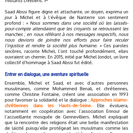
militants chrétiens. »
*
Saad Abssi figure digne et attachante, un doyen, exprima un
jour à Michel et à l’évêque de Nanterre son sentiment
profond :
« Nous sommes dans une société où les laissés-
pour-compte attendaient que les croyants se retroussent les
manches ; en nous référant à nos messages respectifs, nous
nous devions de joindre nos efforts pour faire reculer
l’injustice et rendre la société plus humaine. »
Ces paroles
sincères, raconte Michel, l’ont touché profondément, elles
ouvraient un chemin. En 2015, initié par Michel Jondot, un livre
collectif d’hommage à Saad Abssi fut édité.
Entrer en dialogue, une aventure spirituelle
Ensemble, Michel et Saad, et avec d’autres personnes
musulmanes, comme Mohammed Benali, et chrétiennes,
comme Christine Fontaine, créent une association en 1993
pour favoriser la solidarité et le dialogue :
Approches islamo-
chrétiennes dans les Hauts-de-Seine.
Elle évoluera,
notamment en coopération avec l’association Ennour de
l’accueillante mosquée de Gennevilliers. Michel expliquait
que la rencontre des religions était une belle manifestation
de laïcité puisqu’elle protégeait les musulmans comme les