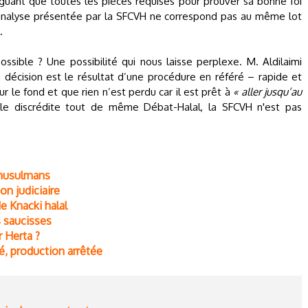
 arguant que toutes les pièces requises pour prouver sa bonne foi
-analyse présentée par la SFCVH ne correspond pas au même lot
.
ssible ? Une possibilité qui nous laisse perplexe. M. Aldilaimi
 décision est le résultat d’une procédure en référé – rapide et
r le fond et que rien n’est perdu car il est prêt à
« aller jusqu’au
uelle discrédite tout de même Débat-Halal, la SFCVH n'est pas
 musulmans
on judiciaire
e Knacki halal
s saucisses
 Herta ?
é, production arrêtée