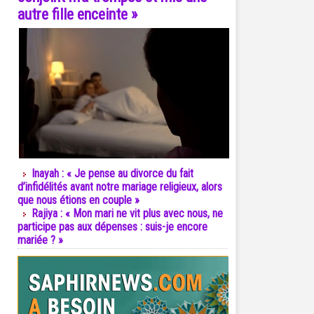
autre fille enceinte »
Inayah : « Je pense au divorce du fait
d’infidélités avant notre mariage religieux, alors
que nous étions en couple »
Rajiya : « Mon mari ne vit plus avec nous, ne
participe pas aux dépenses : suis-je encore
mariée ? »