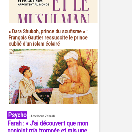
« Dara Shukoh, prince du soufisme » :
François Gautier ressuscite le prince
oublié d'un islam éclairé
Psycho
-
Abdelnour Zahrali
Farah : « J’ai découvert que mon
conjoint m’a trompée et mis une