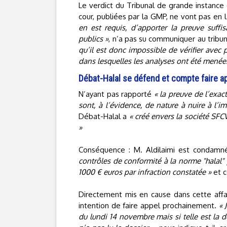
Le verdict du Tribunal de grande instance
cour, publiées par la GMP, ne vont pas en l
en est requis, d’apporter la preuve suffisa
publics »
, n’a pas su communiquer au tribu
qu’il est donc impossible de vérifier avec p
dans lesquelles les analyses ont été menées
Débat-Halal se défend et compte faire a
N’ayant pas rapporté
« la preuve de l’exact
sont, à l’évidence, de nature à nuire à l’i
Débat-Halal a
« créé envers la société SFCV
»
Conséquence : M. Aldilaimi est condam
contrôles de conformité à la norme "halal"
1000 € euros par infraction constatée »
et c
Directement mis en cause dans cette affa
intention de faire appel prochainement.
« 
du lundi 14 novembre mais si telle est la dé