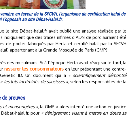
vembre en faveur de la SFCVH, l'organisme de certification halal de
 l'opposait au site Débat-Halal.fr.
e le site Débat-halal.fr avait publié une analyse réalisée par le
tés indiquaient que des traces infimes d’ADN de porc auraient été
es de poulet fabriqués par Herta et certifié halal par la SFCVH
Halal) appartenant à la Grande Mosquée de Paris (GMP).
ès des musulmans. Si à l’époque Herta avait réagi sur le tard, la
rassurer les consommateurs
our
en leur présentant une contre-
d Genetic ID. Un document qui a
« scientifiquement démontré
r les lots incriminés de saucisses »
, selon les responsables de la
e de preuves
es et mensongères »
, la GMP a alors intenté une action en justice
e Débat-halal.fr, pour
« dénigrement visant à mettre en doute sa