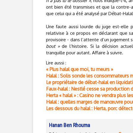
n’a pas lu le dossier »
, nous indique-t-il,
ont bien été transmises et que la contre
que celui qui a été analysé par Débat-Halal
Une faute aussi lourde du juge est-elle po
relativise à ce propos en déclarant que sa
provisoire - dans l’attente d’un jugement su
bout »
de l’histoire. Si la décision act
tranquille pour autant. Affaire à suivre.
Lire aussi :
« Plus halal que moi, tu meurs »
Halal : Solis sonde les consommateurs
Le propriétaire de débat-halal en liquidati
Faux-halal : Nestlé cesse sa production d
Herta « halal » : Casino ne vendra plus le
Halal : quelles marges de manœuvre pour
Les dessous du halal : Herta, porc détect
Hanan Ben Rhouma