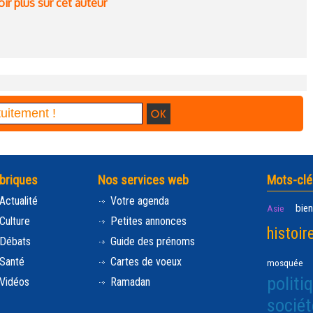
ir plus sur cet auteur
briques
Nos services web
Mots-clé
Actualité
Votre agenda
bien
Asie
Culture
Petites annonces
histoir
Débats
Guide des prénoms
Santé
Cartes de voeux
mosquée
politi
Vidéos
Ramadan
sociét