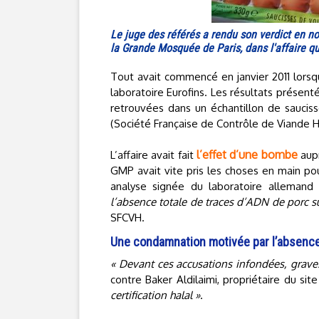
Le juge des référés a rendu son verdict en no
la Grande Mosquée de Paris, dans l'affaire qui
Tout avait commencé en janvier 2011 lorsqu
laboratoire Eurofins. Les résultats présen
retrouvées dans un échantillon de sauciss
(Société Française de Contrôle de Viande 
l’effet d’une bombe
L’affaire avait fait
aupr
GMP avait vite pris les choses en main p
analyse signée du laboratoire alleman
l’absence totale de traces d’ADN de porc su
SFCVH.
Une condamnation motivée par l’absenc
« Devant ces accusations infondées, grav
contre Baker Aldilaimi, propriétaire du sit
certification halal »
.