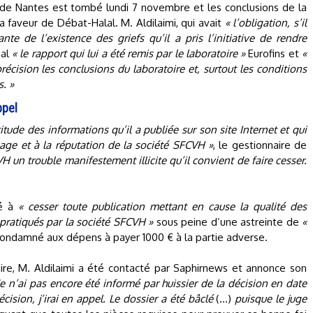
 de Nantes est tombé lundi 7 novembre et les conclusions de la
a faveur de Débat-Halal. M. Aldilaimi, qui avait
« l’obligation, s’il
nte de l’existence des griefs qu’il a pris l’initiative de rendre
nal
« le rapport qui lui a été remis par le laboratoire »
Eurofins et
«
récision les conclusions du laboratoire et, surtout les conditions
. »
ppel
itude des informations qu’il a publiée sur son site Internet et qui
mage et à la réputation de la société SFCVH »
, le gestionnaire de
H un trouble manifestement illicite qu’il convient de faire cesser.
né à
« cesser toute publication mettant en cause la qualité des
 pratiqués par la société SFCVH »
sous peine d’une astreinte de
«
ondamné aux dépens à payer 1000 € à la partie adverse.
ire, M. Aldilaimi a été contacté par Saphirnews et annonce son
Je n’ai pas encore été informé par huissier de la décision en date
cision, j’irai en appel. Le dossier a été bâclé
(…)
puisque le juge