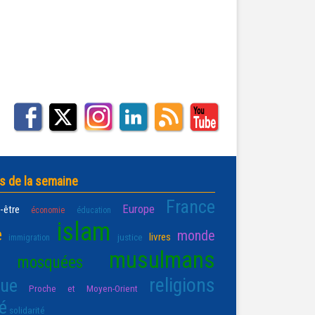
s de la semaine
France
Europe
-être
économie
éducation
islam
e
monde
livres
justice
immigration
musulmans
mosquées
religions
que
Proche et Moyen-Orient
é
solidarité