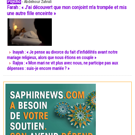
Psycho
-
Abdelnour Zahrali
Farah : « J’ai découvert que mon conjoint m’a trompée et mis
une autre fille enceinte »
Inayah : « Je pense au divorce du fait d’infidélités avant notre
mariage religieux, alors que nous étions en couple »
Rajiya : « Mon mari ne vit plus avec nous, ne participe pas aux
dépenses : suis-je encore mariée ? »