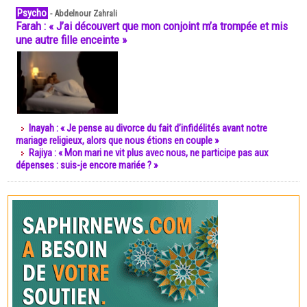
Psycho
-
Abdelnour Zahrali
Farah : « J’ai découvert que mon conjoint m’a trompée et mis
une autre fille enceinte »
Inayah : « Je pense au divorce du fait d’infidélités avant notre
mariage religieux, alors que nous étions en couple »
Rajiya : « Mon mari ne vit plus avec nous, ne participe pas aux
dépenses : suis-je encore mariée ? »