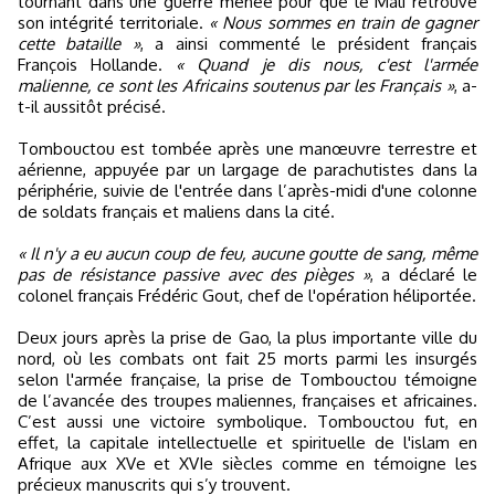
tournant dans une guerre menée pour que le Mali retrouve
son intégrité territoriale.
« Nous sommes en train de gagner
cette bataille »
, a ainsi commenté le président français
François Hollande.
« Quand je dis nous, c'est l'armée
malienne, ce sont les Africains soutenus par les Français »
, a-
t-il aussitôt précisé.
Tombouctou est tombée après une manœuvre terrestre et
aérienne, appuyée par un largage de parachutistes dans la
périphérie, suivie de l'entrée dans l’après-midi d'une colonne
de soldats français et maliens dans la cité.
« Il n'y a eu aucun coup de feu, aucune goutte de sang, même
pas de résistance passive avec des pièges »
, a déclaré le
colonel français Frédéric Gout, chef de l'opération héliportée.
Deux jours après la prise de Gao, la plus importante ville du
nord, où les combats ont fait 25 morts parmi les insurgés
selon l'armée française, la prise de Tombouctou témoigne
de l’avancée des troupes maliennes, françaises et africaines.
C’est aussi une victoire symbolique. Tombouctou fut, en
effet, la capitale intellectuelle et spirituelle de l'islam en
Afrique aux XVe et XVIe siècles comme en témoigne les
précieux manuscrits qui s’y trouvent.