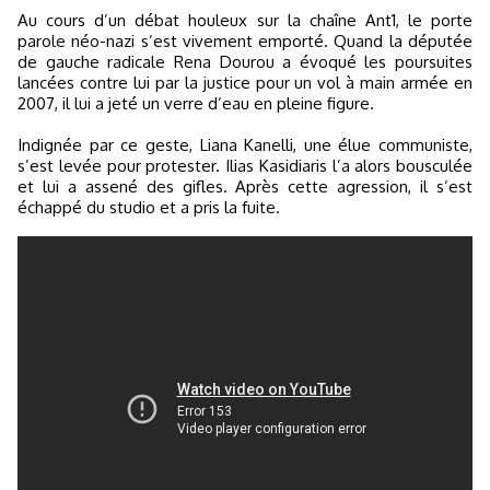
Au cours d’un débat houleux sur la chaîne Ant1, le porte
parole néo-nazi s’est vivement emporté. Quand la députée
de gauche radicale Rena Dourou a évoqué les poursuites
lancées contre lui par la justice pour un vol à main armée en
2007, il lui a jeté un verre d’eau en pleine figure.
Indignée par ce geste, Liana Kanelli, une élue communiste,
s’est levée pour protester. Ilias Kasidiaris l’a alors bousculée
et lui a assené des gifles. Après cette agression, il s’est
échappé du studio et a pris la fuite.