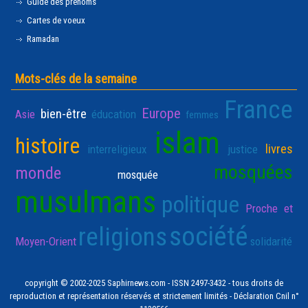
Guide des prénoms
Cartes de voeux
Ramadan
Mots-clés de la semaine
France
Europe
bien-être
Asie
éducation
femmes
islam
histoire
livres
interreligieux
justice
mosquées
monde
mosquée
musulmans
politique
Proche et
société
religions
Moyen-Orient
solidarité
copyright © 2002-2025 Saphirnews.com - ISSN 2497-3432 - tous droits de
reproduction et représentation réservés et strictement limités - Déclaration Cnil n°