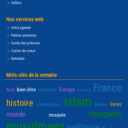
Vidéos
Nos services web
Votre agenda
Petites annonces
Guide des prénoms
Cartes de voeux
Ramadan
Mots-clés de la semaine
France
Europe
bien-être
Asie
éducation
femmes
islam
histoire
livres
interreligieux
justice
mosquées
monde
mosquée
musulmans
politique