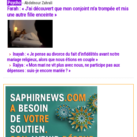
Psycho
-
Abdelnour Zahrali
Farah : « J’ai découvert que mon conjoint m’a trompée et mis
une autre fille enceinte »
Inayah : « Je pense au divorce du fait d’infidélités avant notre
mariage religieux, alors que nous étions en couple »
Rajiya : « Mon mari ne vit plus avec nous, ne participe pas aux
dépenses : suis-je encore mariée ? »