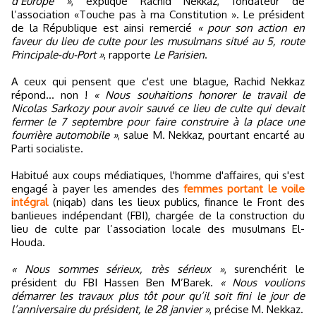
d’Europe »
, explique Rachid Nekkaz, fondateur de
l’association «Touche pas à ma Constitution ». Le président
de la République est ainsi remercié
« pour son action en
faveur du lieu de culte pour les musulmans situé au 5, route
Principale-du-Port »
, rapporte
Le Parisien
.
A ceux qui pensent que c'est une blague, Rachid Nekkaz
répond... non !
« Nous souhaitions honorer le travail de
Nicolas Sarkozy pour avoir sauvé ce lieu de culte qui devait
fermer le 7 septembre pour faire construire à la place une
fourrière automobile »
, salue M. Nekkaz, pourtant encarté au
Parti socialiste.
Habitué aux coups médiatiques, l'homme d'affaires, qui s'est
engagé à payer les amendes des
femmes portant le voile
intégral
(niqab) dans les lieux publics, finance le Front des
banlieues indépendant (FBI), chargée de la construction du
lieu de culte par l’association locale des musulmans El-
Houda.
« Nous sommes sérieux, très sérieux »
, surenchérit le
président du FBI Hassen Ben M’Barek.
« Nous voulions
démarrer les travaux plus tôt pour qu’il soit fini le jour de
l’anniversaire du président, le 28 janvier »
, précise M. Nekkaz.