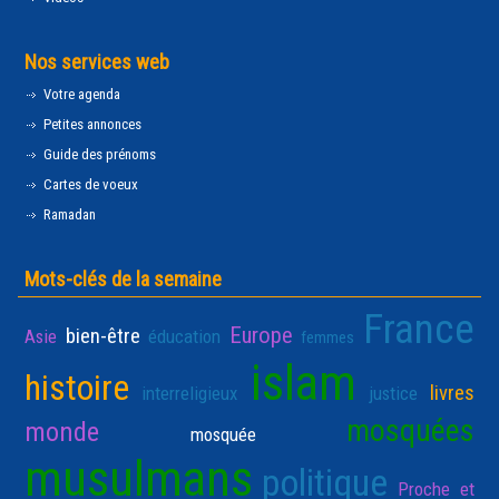
Nos services web
Votre agenda
Petites annonces
Guide des prénoms
Cartes de voeux
Ramadan
Mots-clés de la semaine
France
Europe
bien-être
Asie
éducation
femmes
islam
histoire
livres
interreligieux
justice
mosquées
monde
mosquée
musulmans
politique
Proche et