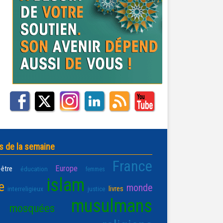
s de la semaine
France
Europe
-être
éducation
femmes
islam
e
monde
livres
interreligieux
justice
musulmans
mosquées