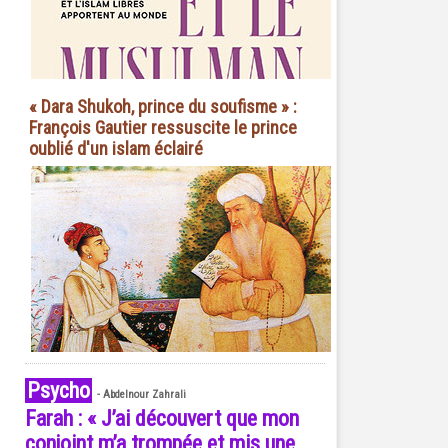
« Dara Shukoh, prince du soufisme » :
François Gautier ressuscite le prince
oublié d'un islam éclairé
Psycho
-
Abdelnour Zahrali
Farah : « J’ai découvert que mon
conjoint m’a trompée et mis une