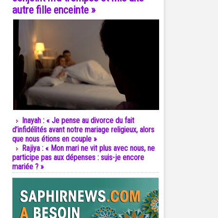
autre fille enceinte »
Inayah : « Je pense au divorce du fait
d’infidélités avant notre mariage religieux, alors
que nous étions en couple »
Rajiya : « Mon mari ne vit plus avec nous, ne
participe pas aux dépenses : suis-je encore
mariée ? »