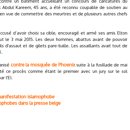
ontre un bâtiment accueillant un concours de caricatures du
k Abdul Kareem, 45 ans, a été reconnu coupable de soutien au
n en vue de commettre des meurtres et de plusieurs autres chefs
ccusé d’avoir choisi sa cible, encouragé et armé ses amis Elton
aut le 3 mai 2015. Les deux hommes, abattus avant de pouvoir
s d'assaut et de gilets pare-balle. Les assaillants avait tout de
é.
contre la mosquée de Phoenix
ganisé
suite à la fusillade de mai
nté ce procès comme étant le premier avec un jury sur le sol
r l'EI.
anifestation islamophobe
mophobes dans la presse belge