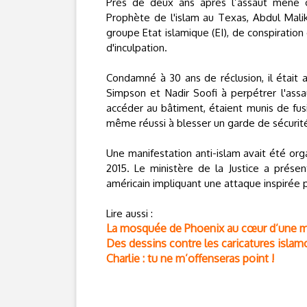
Près de deux ans après l’assaut mené c
Prophète de l'islam au Texas, Abdul Mali
groupe Etat islamique (EI), de conspiratio
d'inculpation.
Condamné à 30 ans de réclusion, il était a
Simpson et Nadir Soofi à perpétrer l'ass
accéder au bâtiment, étaient munis de fusil
même réussi à blesser un garde de sécurit
Une manifestation anti-islam avait été or
2015. Le ministère de la Justice a prése
américain impliquant une attaque inspirée pa
Lire aussi :
La mosquée de Phoenix au cœur d’une m
Des dessins contre les caricatures isla
Charlie : tu ne m’offenseras point !