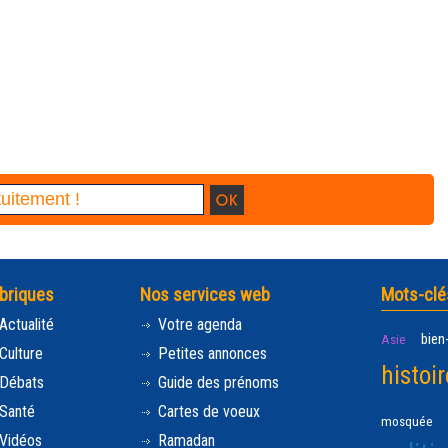
briques
Nos services web
Mots-clé
Actualité
Votre agenda
bien
Asie
Culture
Petites annonces
histoir
Débats
Guide des prénoms
Santé
Cartes de voeux
mosquée
Vidéos
Ramadan