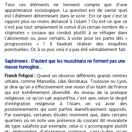
Tous ces éléments ne tiennent compte que d’une
appartenance sociologique. La question est de savoir quel
est l’élément déterminant dans le vote : Est-ce que c’est le
rapport plus ou moins distancié à l’islam ? Ou est-ce que ce
n’est pas tout simplement le cumul d’un certain nombre de «
stigmates » sociaux qui conduit plutôt à se réfugier dans
l’abstention ou, pour certains, à voter pour les partis dits «
progressistes » ? Il faudrait réaliser des enquêtes
ponctuelles. Or, à ce jour, cela n’a pas été véritablement fait.
Saphirnews : D’autant que les musulmans ne forment pas une
masse homogène…
Franck Frégosi :
Quand on observe différents grands centres
urbains comme Marseille, Lille, Bordeaux, Toulouse ou Lyon,
je dirai qu’on a effectivement une vision d’un Islam de France
qui est extrêmement diversifié. Au niveau de la pratique
religieuse, ce qu’on sait aujourd’hui, c’est que, selon le degré
d’intégration religieuse à l’islam, on va avoir des
positionnements qui sont parfois diamétralement opposés.
Par exemple, certaines études montrent que, dans certains
quartiers où on note une présence du courant dit revivaliste
de type salafiste par exemple, celui-ci s’accompagne plutôt
du phénomène d’abstinence politique, c’est-à-dire qu’en