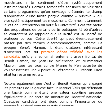
musulmans » le sentiment d’être systématiquement
instrumentalisés. Certains seront très sensibles de voir dans
certains programmes qu’on envisage d’étendre le champ
d’application d’une laïcité perçue comme « punitive », qui
vise systématiquement les musulmans. Comme, notamment,
le cas de l’interdiction du voile à l’Université. Cela fait partie
des propositions de certains partis politiques, là où d’autres
se contentent de rappeler que la laïcité est la liberté de
pratiquer ou pas. Cette liberté qui peut éventuellement
passer par des formes d’accommodements, comme l’a
évoqué Benoît Hamon. Il était d’ailleurs intéressant
d’observer lors du
premier débat télévisé avec les
candidats,
qu’il y a eu un affrontement assez frontal de
Benoît Hamon, de Jean-Luc Mélenchon et d'Emmanuel
Macron, tous les trois contre Marine le Pen accusée de
vouloir instituer une « police du vêtement ». François Fillon
était lui, resté en retrait.
Notons également que c’est un Benoît Hamon qui a gagné
les primaires de la gauche face un Manuel Valls qui défendait
une laïcité comme étant une valeur suprême presque
équivalente à une sorte de substrat de l'identité nationale.
Quelques candidats ont donc compris l’importance du
rapport à la laïcité pour un certain électorat.