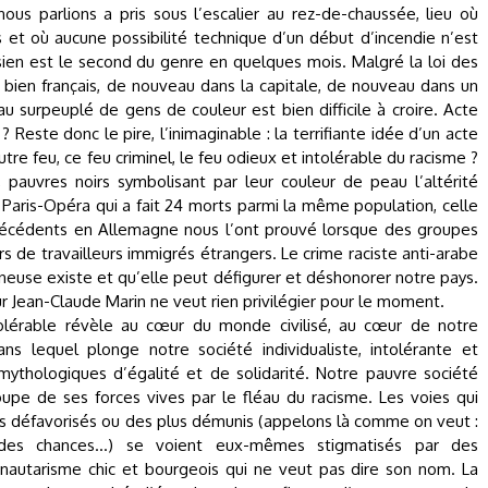
us parlions a pris sous l’escalier au rez-de-chaussée, lieu où
 et où aucune possibilité technique d’un début d’incendie n’est
sien est le second du genre en quelques mois. Malgré la loi des
e bien français, de nouveau dans la capitale, de nouveau dans un
 surpeuplé de gens de couleur est bien difficile à croire. Acte
Reste donc le pire, l’inimaginable : la terrifiante idée d’un acte
utre feu, ce feu criminel, le feu odieux et intolérable du racisme ?
, pauvres noirs symbolisant par leur couleur de peau l’altérité
el Paris-Opéra qui a fait 24 morts parmi la même population, celle
 précédents en Allemagne nous l’ont prouvé lorsque des groupes
s de travailleurs immigrés étrangers. Le crime raciste anti-arabe
neuse existe et qu’elle peut défigurer et déshonorer notre pays.
r Jean-Claude Marin ne veut rien privilégier pour le moment.
olérable révèle au cœur du monde civilisé, au cœur de notre
ns lequel plonge notre société individualiste, intolérante et
thologiques d’égalité et de solidarité. Notre pauvre société
oupe de ses forces vives par le fléau du racisme. Les voies qui
us défavorisés ou des plus démunis (appelons là comme on veut :
té des chances...) se voient eux-mêmes stigmatisés par des
unautarisme chic et bourgeois qui ne veut pas dire son nom. La