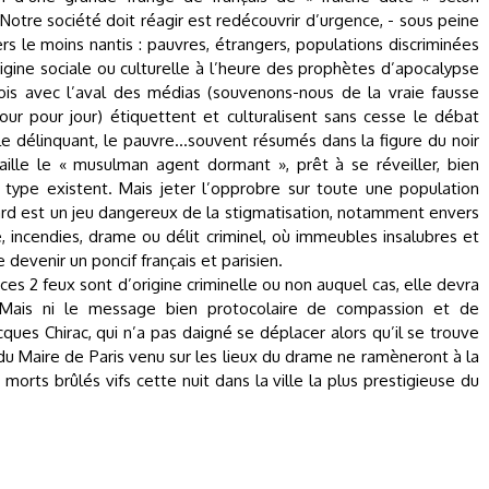
tre société doit réagir est redécouvrir d’urgence, - sous peine
rs le moins nantis : pauvres, étrangers, populations discriminées
rigine sociale ou culturelle à l’heure des prophètes d’apocalypse
ois avec l’aval des médias (souvenons-nous de la vraie fausse
jour pour jour) étiquettent et culturalisent sans cesse le débat
, le délinquant, le pauvre...souvent résumés dans la figure du noir
aille le « musulman agent dormant », prêt à se réveiller, bien
ype existent. Mais jeter l’opprobre sur toute une population
ard est un jeu dangereux de la stigmatisation, notamment envers
le, incendies, drame ou délit criminel, où immeubles insalubres et
 devenir un poncif français et parisien.
 ces 2 feux sont d’origine criminelle ou non auquel cas, elle devra
s. Mais ni le message bien protocolaire de compassion et de
ques Chirac, qui n’a pas daigné se déplacer alors qu’il se trouve
s du Maire de Paris venu sur les lieux du drame ne ramèneront à la
 morts brûlés vifs cette nuit dans la ville la plus prestigieuse du