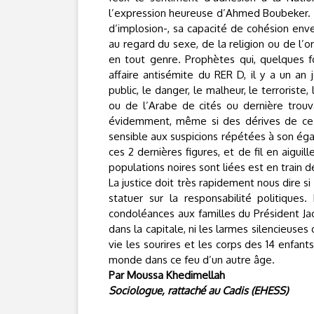
l’expression heureuse d’Ahmed Boubeker. No
d’implosion-, sa capacité de cohésion enve
au regard du sexe, de la religion ou de l’o
en tout genre. Prophètes qui, quelques f
affaire antisémite du RER D, il y a un an 
public, le danger, le malheur, le terroriste
ou de l’Arabe de cités ou dernière trouv
évidemment, même si des dérives de ce t
sensible aux suspicions répétées à son ég
ces 2 dernières figures, et de fil en aiguil
populations noires sont liées est en train de
La justice doit très rapidement nous dire si
statuer sur la responsabilité politique
condoléances aux familles du Président Jac
dans la capitale, ni les larmes silencieuse
vie les sourires et les corps des 14 enfants
monde dans ce feu d’un autre âge.
Par Moussa Khedimellah
Sociologue, rattaché au Cadis (EHESS)