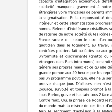
capacité d’intégration économique défail
solidarité manquent gravement à notre
étrangères voire françaises de parents immig
la stigmatisation. Et la responsabilité 
intérieur et cette stigmatisation progressi
homos. Relents d’intolérance cristallisés s
de racisme de notre société où les icônes 
France raciste », - selon le titre d’un 
quotidien dans le logement, au travail
contrôles policiers fait au faciès ou aux 
uniformiste et discriminante (ghetto du
étrangers dans Paris intra muros) construit
génère ses propres maux et ce qu’elle d
grande pompe aux 20 heures par les représ
pas un programme politique, elle ne le sera
prouve chaque jour. D’ailleurs, rien n’e
loquace, survolté et toujours prompt à la 
Louis Borloo, grave et hautain, tous 2 face 
Contre feux. Oui, la phrase de Rocard rest
du monde mais la misère de ces feux d’u
feux le sentiment d’adhésion à la Natio