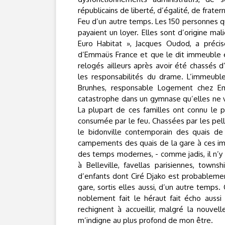
républicains de liberté, d’égalité, de frater
Feu d’un autre temps. Les 150 personnes qu
payaient un loyer. Elles sont d’origine ma
Euro Habitat », Jacques Oudod, a précis
d’Emmaüs France et que le dit immeuble ét
relogés ailleurs après avoir été chassés d’
les responsabilités du drame. L’immeuble
Brunhes, responsable Logement chez Em
catastrophe dans un gymnase qu’elles ne ve
La plupart de ces familles ont connu le 
consumée par le feu. Chassées par les pel
le bidonville contemporain des quais de 
campements des quais de la gare à ces imm
des temps modernes, - comme jadis, il n’y
à Belleville, favellas parisiennes, towns
d’enfants dont Ciré Djako est probablemen
gare, sortis elles aussi, d’un autre temp
noblement fait le héraut fait écho auss
rechignent à accueillir, malgré la nouvell
m’indigne au plus profond de mon être.