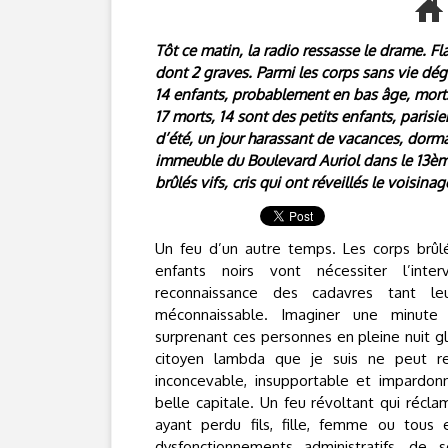
Tôt ce matin, la radio ressasse le drame. Fla
dont 2 graves. Parmi les corps sans vie dég
14 enfants, probablement en bas âge, morts a
17 morts, 14 sont des petits enfants, parisi
d’été, un jour harassant de vacances, dorman
immeuble du Boulevard Auriol dans le 13ème
brûlés vifs, cris qui ont réveillés le voisinag
Un feu d’un autre temps. Les corps brûl
enfants noirs vont nécessiter l’inte
reconnaissance des cadavres tant le
méconnaissable. Imaginer une minute 
surprenant ces personnes en pleine nuit gl
citoyen lambda que je suis ne peut re
inconcevable, insupportable et impardo
belle capitale. Un feu révoltant qui récla
ayant perdu fils, fille, femme ou tous
dysfonctionnements administratifs, de 