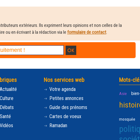
ributeurs extérieurs. Ils expriment leurs opinions et non celles de la
e ou en écrivant à la rédaction via le
formulaire de contact
.
briques
Nos services web
Mots-clé
Actualité
Votre agenda
bien
Asie
Culture
Petites annonces
histoir
Débats
Guide des prénoms
Santé
Cartes de voeux
mosquée
Vidéos
Ramadan
politi
socié