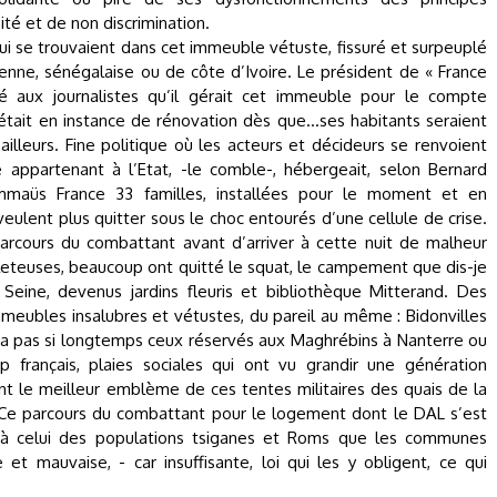
nité et de non discrimination.
i se trouvaient dans cet immeuble vétuste, fissuré et surpeuplé
lienne, sénégalaise ou de côte d’Ivoire. Le président de « France
é aux journalistes qu’il gérait cet immeuble pour le compte
ait en instance de rénovation dès que...ses habitants seraient
ailleurs. Fine politique où les acteurs et décideurs se renvoient
 appartenant à l’Etat, -le comble-, hébergeait, selon Bernard
maüs France 33 familles, installées pour le moment et en
ulent plus quitter sous le choc entourés d’une cellule de crise.
parcours du combattant avant d’arriver à cette nuit de malheur
leteuses, beaucoup ont quitté le squat, le campement que dis-je
Seine, devenus jardins fleuris et bibliothèque Mitterand. Des
eubles insalubres et vétustes, du pareil au même : Bidonvilles
 a pas si longtemps ceux réservés aux Maghrébins à Nanterre ou
hip français, plaies sociales qui ont vu grandir une génération
t le meilleur emblème de ces tentes militaires des quais de la
s. Ce parcours du combattant pour le logement dont le DAL s’est
i à celui des populations tsiganes et Roms que les communes
e et mauvaise, - car insuffisante, loi qui les y obligent, ce qui