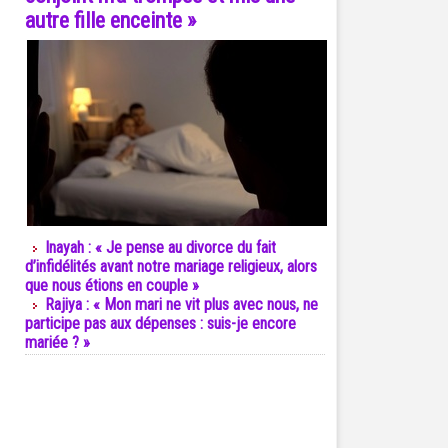
autre fille enceinte »
Inayah : « Je pense au divorce du fait
d’infidélités avant notre mariage religieux, alors
que nous étions en couple »
Rajiya : « Mon mari ne vit plus avec nous, ne
participe pas aux dépenses : suis-je encore
mariée ? »