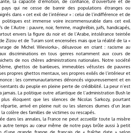
lante, la capacité d’émotion, de confiance, d’ouverture et de
 pays qui ne cesse de bannir des populations étranges ou
rés dans « cet exil de l’intérieur » : celui de l’indifférence et de
des politiques est immense voire incommensurable dans cet exil
fs de l’Autre : pauvre, noir, femme, maghrébin, juifs, handicapés,
urtout envers la figure du noir et de l’Arabe, intolérance teintée
de Zizou et de Turam sont encensées mais que la réalité de la «
ouvrage de Michel Wieviorka-, désavoue en criant : racisme au
, aux discriminations en tous genres notamment aux cours de
guichets de nos chères administrations nationales. Notre société
 16ème, ghettos de banlieues, immeubles vétustes de pauvres
 ses propres ghettos mentaux, ses propres exilés de l’intérieur et
énonce : les communautarismes dénoncés vigoureusement et en
entants du peuple en pleine perte de crédibilité. La peur n’est
 jamais. La politique outre atlantique de l’administration Bush le
st plus éloquent que les silences de Nicolas Sarkozy, pourtant
répartie, arrivé en pleine nuit ou les silences diurnes d’un Jean
à la colère des familles de victimes ou rescapés.
ée dans les annales, la France ne peut accueillir toute la misère
n autre temps au cœur même de notre pays brûle aussi à petit
n d’une grande frange de français de « fraîche date » selon