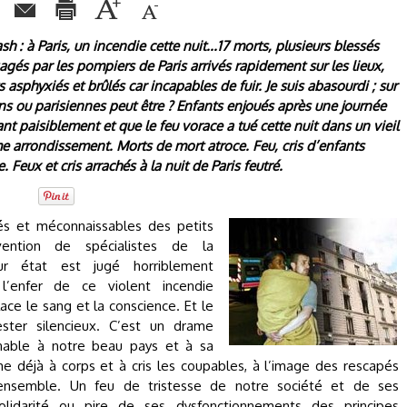
sh : à Paris, un incendie cette nuit...17 morts, plusieurs blessés
agés par les pompiers de Paris arrivés rapidement sur les lieux,
sphyxiés et brûlés car incapables de fuir. Je suis abasourdi ; sur
ens ou parisiennes peut être ? Enfants enjoués après une journée
t paisiblement et que le feu vorace a tué cette nuit dans un vieil
 arrondissement. Morts de mort atroce. Feu, cris d’enfants
e. Feux et cris arrachés à la nuit de Paris feutré.
és et méconnaissables des petits
rvention de spécialistes de la
ur état est jugé horriblement
l’enfer de ce violent incendie
ace le sang et la conscience. Et le
ster silencieux. C’est un drame
nnable à notre beau pays et à sa
me déjà à corps et à cris les coupables, à l’image des rescapés
 ensemble. Un feu de tristesse de notre société et de ses
solidarité ou pire de ses dysfonctionnements des principes