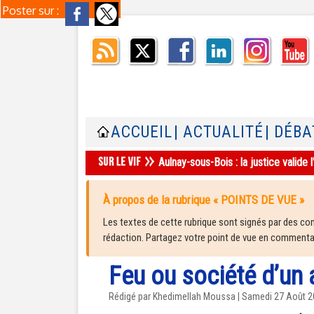
Poster sur :
ACCUEIL
| ACTUALITÉ
| DÉBA
Aulnay-sous-Bois : la justice valid
À propos de la rubrique « POINTS DE VUE »
Les textes de cette rubrique sont signés par des cont
rédaction. Partagez votre point de vue en commentair
Feu ou société d’un 
Rédigé par Khedimellah Moussa | Samedi 27 Août 