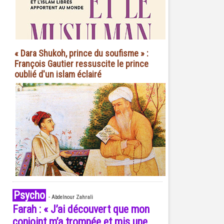
« Dara Shukoh, prince du soufisme » :
François Gautier ressuscite le prince
oublié d'un islam éclairé
Psycho
-
Abdelnour Zahrali
Farah : « J’ai découvert que mon
conjoint m’a trompée et mis une