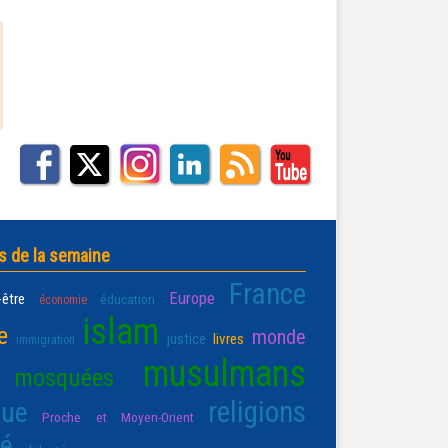
s de la semaine
France
Europe
-être
éducation
économie
islam
e
monde
justice
livres
immigration
musulmans
mosquées
religions
que
Proche et Moyen-Orient
té