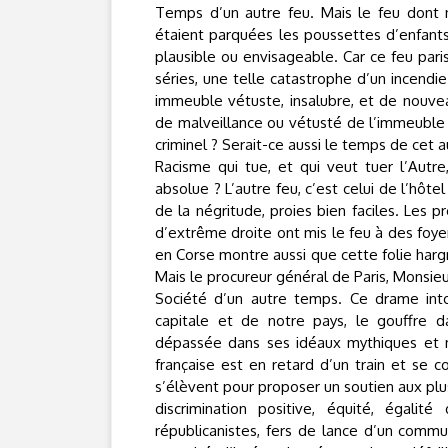
Temps d’un autre feu. Mais le feu dont no
étaient parquées les poussettes d’enfants
plausible ou envisageable. Car ce feu pari
séries, une telle catastrophe d’un incendi
immeuble vétuste, insalubre, et de nouveau
de malveillance ou vétusté de l’immeuble ? 
criminel ? Serait-ce aussi le temps de cet a
Racisme qui tue, et qui veut tuer l’Autre
absolue ? L’autre feu, c’est celui de l’hôt
de la négritude, proies bien faciles. Les
d’extrême droite ont mis le feu à des foyer
en Corse montre aussi que cette folie harg
Mais le procureur général de Paris, Monsieu
Société d’un autre temps. Ce drame int
capitale et de notre pays, le gouffre da
dépassée dans ses idéaux mythiques et my
française est en retard d’un train et se c
s’élèvent pour proposer un soutien aux pl
discrimination positive, équité, égali
républicanistes, fers de lance d’un comm