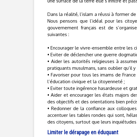
une surface de la terre elle s’infiltre et pa
Dans la réalité, l’islam a réussi à former 
Nous pensons que l’idéal pour les citoy
gouvernement français est de s’organise
suivantes :
• Encourager le vivre-ensemble entre les ci
• Eviter de déclencher une guerre dogmati
• Aider les autorités religieuses à assume
pratiquants musulmans, sans oublier qu’il y
• Favoriser pour tous les imams de France 
l’éducation civique et la citoyenneté ;
• Eviter toute ingérence hasardeuse et gra
• Aider et encourager les états majors des
des objectifs et des orientations bien préci
• Redonner de la confiance aux colloques
accentuer les tables rondes qui sont, hé
des citoyens, surtout que leurs inquiétude
Limiter le dérapage en éduquant