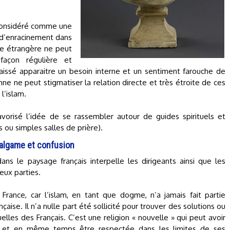
t considéré comme une
t d’enracinement dans
ine étrangère ne peut
 façon régulière et
aissé apparaitre un besoin interne et un sentiment farouche de
ne ne peut stigmatiser la relation directe et très étroite de ces
l’islam.
avorisé l’idée de se rassembler autour de guides spirituels et
ou simples salles de prière).
malgame et confusion
dans le paysage français interpelle les dirigeants ainsi que les
eux parties.
 France, car l’islam, en tant que dogme, n’a jamais fait partie
çaise. Il n’a nulle part été sollicité pour trouver des solutions ou
lles des Français. C’est une religion « nouvelle » qui peut avoir
s et en même temps être respectée dans les limites de ses