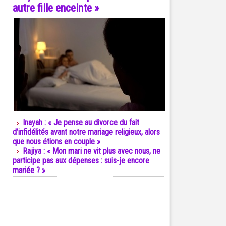
autre fille enceinte »
Inayah : « Je pense au divorce du fait
d’infidélités avant notre mariage religieux, alors
que nous étions en couple »
Rajiya : « Mon mari ne vit plus avec nous, ne
participe pas aux dépenses : suis-je encore
mariée ? »