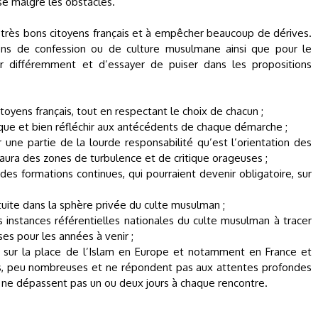
sse malgré les obstacles.
de très bons citoyens français et à empêcher beaucoup de dérives.
ens de confession ou de culture musulmane ainsi que pour le
r différemment et d’essayer de puiser dans les propositions
toyens français, tout en respectant le choix de chacun ;
que et bien réfléchir aux antécédents de chaque démarche ;
r une partie de la lourde responsabilité qu’est l’orientation des
 aura des zones de turbulence et de critique orageuses ;
des formations continues, qui pourraient devenir obligatoire, sur
tuite dans la sphère privée du culte musulman ;
 instances référentielles nationales du culte musulman à tracer
ses pour les années à venir ;
 sur la place de l’Islam en Europe et notamment en France et
las, peu nombreuses et ne répondent pas aux attentes profondes
s ne dépassent pas un ou deux jours à chaque rencontre.