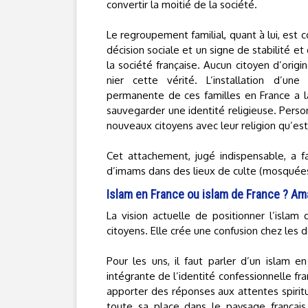
convertir la moitié de la société.
Le regroupement familial, quant à lui, es
décision sociale et un signe de stabilité e
la société française. Aucun citoyen d’orig
nier cette vérité. L’installation d’une
permanente de ces familles en France a l
sauvegarder une identité religieuse. Person
nouveaux citoyens avec leur religion qu’est 
Cet attachement, jugé indispensable, a f
d’imams dans des lieux de culte (mosquées 
Islam en France ou islam de France ? A
La vision actuelle de positionner l’islam 
citoyens. Elle crée une confusion chez les d
Pour les uns, il faut parler d’un islam en
intégrante de l’identité confessionnelle fran
apporter des réponses aux attentes spiritue
toute sa place dans le paysage françai