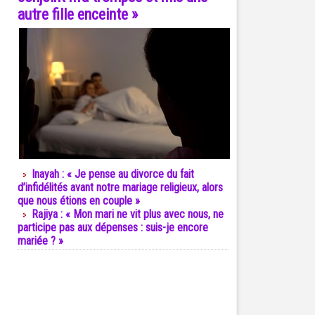
autre fille enceinte »
Inayah : « Je pense au divorce du fait
d’infidélités avant notre mariage religieux, alors
que nous étions en couple »
Rajiya : « Mon mari ne vit plus avec nous, ne
participe pas aux dépenses : suis-je encore
mariée ? »