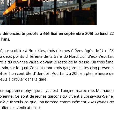
its dénoncés, le procès a été fixé en septembre 2018 au lundi 22
Paris.
éjour scolaire à Bruxelles, trois de mes élèves âgés de 17 et 18
 à deux points différents de la Gare du Nord. L'un d'eux s'est fait
utre a dû ouvrir sa valise devant le reste de la classe. Un troisième
 train, sur le quai. Ce sont donc trois garçons sur les cinq présents
tre à un contrôle d'identité. Pourtant, à 20h, en pleine heure de
uls à circuler dans la gare.
eur apparence physique : Ilyas est d'origine marocaine, Mamadou
orienne. Ce sont de jeunes garçons qui vivent à Épinay-sur-Seine,
donc à eux seuls ce que l'on nomme communément
« les jeunes de
ifier ces vérifications ?