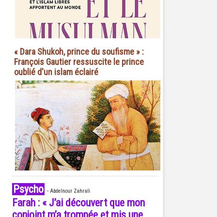
« Dara Shukoh, prince du soufisme » :
François Gautier ressuscite le prince
oublié d'un islam éclairé
Psycho
-
Abdelnour Zahrali
Farah : « J’ai découvert que mon
conjoint m’a trompée et mis une