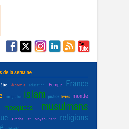
s de la semaine
France
Europe
-être
éducation
économie
islam
e
monde
justice
livres
immigration
musulmans
mosquées
religions
que
Proche et Moyen-Orient
té
solidarité