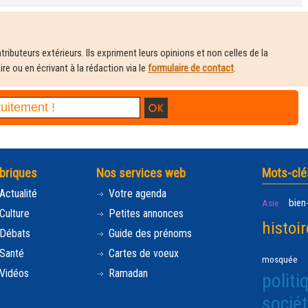
ributeurs extérieurs. Ils expriment leurs opinions et non celles de la
e ou en écrivant à la rédaction via le
formulaire de contact
.
briques
Nos services web
Mots-clé
Actualité
Votre agenda
bien
Asie
Culture
Petites annonces
histoir
Débats
Guide des prénoms
Santé
Cartes de voeux
mosquée
Vidéos
Ramadan
politi
socié