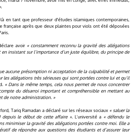
ncé, mardi 7 novembre, avoir mis en congé, avec effet immédiat,
»
.
e-là en tant que professeur d'études islamiques contemporaines,
ice française après que deux plaintes pour viols ont été déposées
aris.
 déclare avoir
« constamment reconnu la gravité des allégations
en insistant sur l’importance d’un juste équilibre, du principe de
e aucune présomption ni acceptation de la culpabilité et permet
es allégations très sérieuses qui sont portées contre lui et qu’il
rd.
« Dans le même temps, cela nous permet de nous concentrer
r compte du désarroi important et compréhensible en mettant au
et de notre administration. »
rd, Tariq Ramadan a déclaré sur les réseaux sociaux
« saluer la
 depuis le début de cette affaire »
. L’université a
« défendu le
s minimiser la gravité des allégations portées contre moi. Elle a
pératif de répondre aux questions des étudiants et d’assurer leur