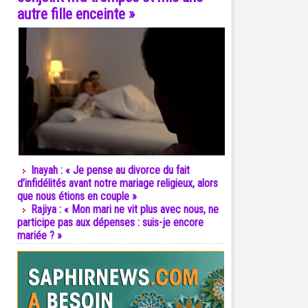
autre fille enceinte »
Inayah : « Je pense au divorce du fait
d’infidélités avant notre mariage religieux, alors
que nous étions en couple »
Rajiya : « Mon mari ne vit plus avec nous, ne
participe pas aux dépenses : suis-je encore
mariée ? »