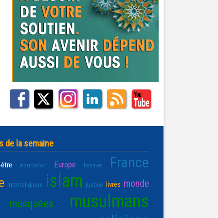
s de la semaine
France
Europe
-être
éducation
femmes
islam
e
monde
livres
interreligieux
justice
musulmans
mosquées