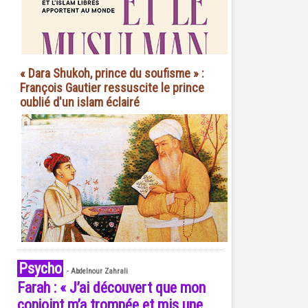
« Dara Shukoh, prince du soufisme » :
François Gautier ressuscite le prince
oublié d'un islam éclairé
Psycho
-
Abdelnour Zahrali
Farah : « J’ai découvert que mon
conjoint m’a trompée et mis une