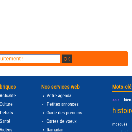
briques
Nos services web
Mots-clé
Actualité
Votre agenda
bien
Asie
Culture
Petites annonces
histoir
Débats
Guide des prénoms
Santé
Cartes de voeux
mosquée
Vidéos
Ramadan