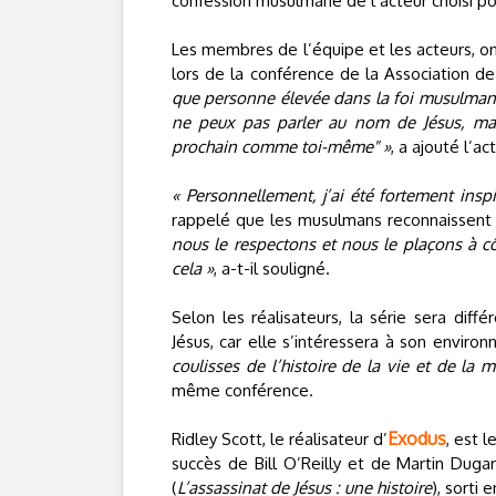
confession musulmane de l’acteur choisi pou
Les membres de l’équipe et les acteurs, ont
lors de la conférence de la Association de 
que personne élevée dans la foi musulmane
ne peux pas parler au nom de Jésus, mais
prochain comme toi-même" »
, a ajouté l’a
« Personnellement, j’ai été fortement ins
rappelé que les musulmans reconnaissent
nous le respectons et nous le plaçons à
cela »
, a-t-il souligné.
Selon les réalisateurs, la série sera diff
Jésus, car elle s’intéressera à son envir
coulisses de l’histoire de la vie et de la 
même conférence.
Exodus
Ridley Scott, le réalisateur d’
, est l
succès de Bill O’Reilly et de Martin Dugar
(
L’assassinat de Jésus : une histoire
), sorti 