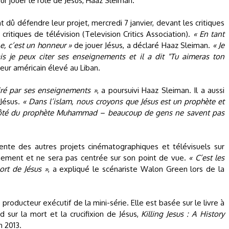
r jouer le rôle de Jésus, Haaz Sleiman.
 dû défendre leur projet, mercredi 7 janvier, devant les critiques
critiques de télévision (Television Critics Association).
« En tant
, c’est un honneur »
de jouer Jésus, a déclaré Haaz Sleiman.
« Je
 je peux citer ses enseignements et il a dit "Tu aimeras ton
cteur américain élevé au Liban.
piré par ses enseignements »
, a poursuivi Haaz Sleiman. Il a aussi
 Jésus.
« Dans l’islam, nous croyons que Jésus est un prophète et
 côté du prophète Muhammad – beaucoup de gens ne savent pas
érente des autres projets cinématographiques et télévisuels sur
onnement et ne sera pas centrée sur son point de vue.
« C’est les
mort de Jésus »
, a expliqué le scénariste Walon Green lors de la
e producteur exécutif de la mini-série. Elle est basée sur le livre à
d sur la mort et la crucifixion de Jésus,
Killing Jesus : A History
en 2013.