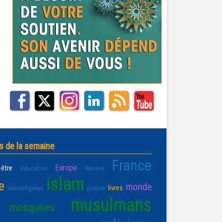
s de la semaine
France
Europe
-être
éducation
femmes
islam
e
monde
livres
interreligieux
justice
musulmans
mosquées