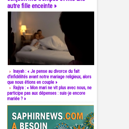
autre fille enceinte »
Inayah : « Je pense au divorce du fait
d’infidélités avant notre mariage religieux, alors
que nous étions en couple »
Rajiya : « Mon mari ne vit plus avec nous, ne
participe pas aux dépenses : suis-je encore
mariée ? »