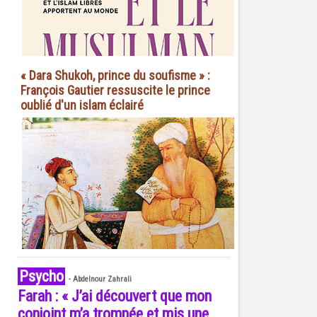
« Dara Shukoh, prince du soufisme » :
François Gautier ressuscite le prince
oublié d'un islam éclairé
Psycho
-
Abdelnour Zahrali
Farah : « J’ai découvert que mon
conjoint m’a trompée et mis une