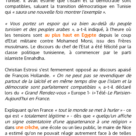
Tunisie. Il avait estimé que l’islam et la démocratie sont
compatibles, saluant la transition démocratique en Tunisie
qui
« saura une nouvelle fois montrer l'exemple »
.
« Vous portez un espoir qui va bien au-delà du peuple
tunisien et des peuples arabes »
, a-t-il indiqué, à l'heure où
les tensions sont
au plus haut en Egypte
depuis le coup
d'Etat militaire contre Mohamed Morsi, issu des Frères
musulmans. Le discours du chef de l'Etat a été félicité par la
classe politique tunisienne, à commencer par le parti
islamiste Ennahdha.
Christian Estrosi s'est fermement opposé au discours apaisé
de François Hollande.
« On ne peut pas se revendiquer de
partout de la laïcité et en même temps dire que l'islam et la
démocratie sont parfaitement compatibles »
, a-t-il déclaré
lors du
« Grand Rendez-vous »
Europe 1- i>Télé-
Le Parisien-
Aujourd'hui en France
.
Expliquant qu'en France
« tout le monde se met à hurler »
- ce
qui est
« totalement légitime »
- dès que
« quelqu'un affiche
un signe ostentatoire d'une appartenance à une religion »
dans
une crèche
, une école ou un lieu public, le maire de Nice
a estimé qu'on ne pouvait réagir autrement face à de telles