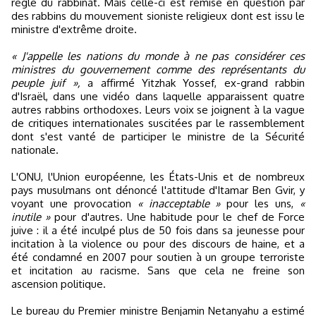
règle du rabbinat. Mais celle-ci est remise en question par
des rabbins du mouvement sioniste religieux dont est issu le
ministre d'extrême droite.
« J'appelle les nations du monde à ne pas considérer ces
ministres du gouvernement comme des représentants du
peuple juif »,
a affirmé Yitzhak Yossef, ex-grand rabbin
d'Israël, dans une vidéo dans laquelle apparaissent quatre
autres rabbins orthodoxes. Leurs voix se joignent à la vague
de critiques internationales suscitées par le rassemblement
dont s'est vanté de participer le ministre de la Sécurité
nationale.
L'ONU, l'Union européenne, les États-Unis et de nombreux
pays musulmans ont dénoncé l'attitude d'Itamar Ben Gvir, y
voyant une provocation
« inacceptable »
pour les uns,
«
inutile »
pour d'autres. Une habitude pour le chef de Force
juive : il a été inculpé plus de 50 fois dans sa jeunesse pour
incitation à la violence ou pour des discours de haine, et a
été condamné en 2007 pour soutien à un groupe terroriste
et incitation au racisme. Sans que cela ne freine son
ascension politique.
Le bureau du Premier ministre Benjamin Netanyahu a estimé