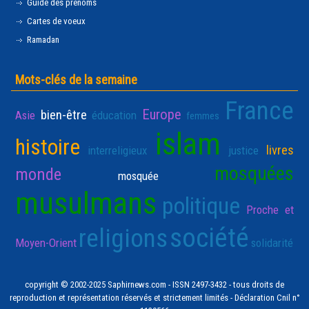
Guide des prénoms
Cartes de voeux
Ramadan
Mots-clés de la semaine
France
Europe
bien-être
Asie
éducation
femmes
islam
histoire
livres
interreligieux
justice
mosquées
monde
mosquée
musulmans
politique
Proche et
société
religions
Moyen-Orient
solidarité
copyright © 2002-2025 Saphirnews.com - ISSN 2497-3432 - tous droits de
reproduction et représentation réservés et strictement limités - Déclaration Cnil n°