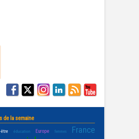
s de la semaine
France
Europe
-être
éducation
femmes