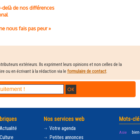
delà de nos différences
onal
 ne nous fais pas peur »
ributeurs extérieurs. Ils expriment leurs opinions et non celles de la
e ou en écrivant à la rédaction via le
formulaire de contact
.
briques
Nos services web
Mots-clé
Actualité
Votre agenda
bien
Asie
Culture
Petites annonces