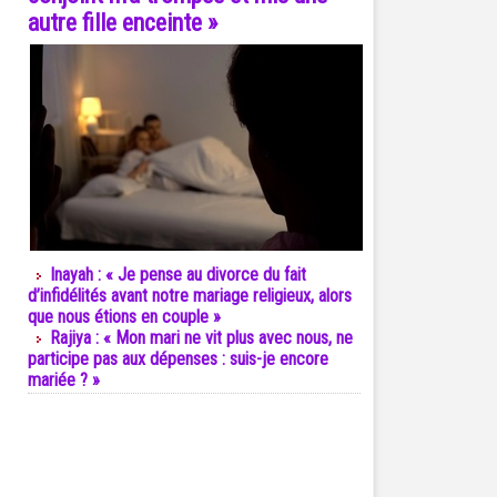
autre fille enceinte »
Inayah : « Je pense au divorce du fait
d’infidélités avant notre mariage religieux, alors
que nous étions en couple »
Rajiya : « Mon mari ne vit plus avec nous, ne
participe pas aux dépenses : suis-je encore
mariée ? »