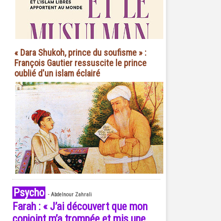
« Dara Shukoh, prince du soufisme » :
François Gautier ressuscite le prince
oublié d'un islam éclairé
Psycho
-
Abdelnour Zahrali
Farah : « J’ai découvert que mon
conjoint m’a trompée et mis une