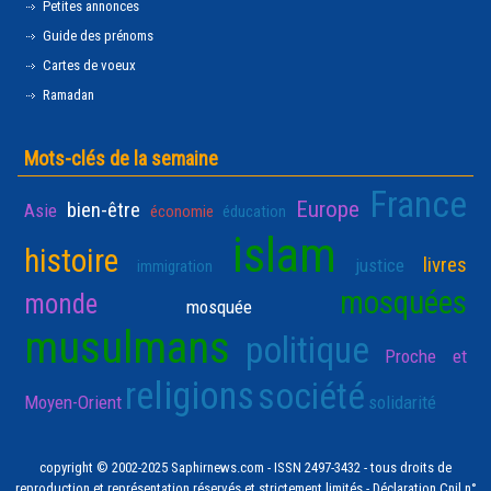
Petites annonces
Guide des prénoms
Cartes de voeux
Ramadan
Mots-clés de la semaine
France
Europe
bien-être
Asie
économie
éducation
islam
histoire
livres
justice
immigration
mosquées
monde
mosquée
musulmans
politique
Proche et
religions
société
Moyen-Orient
solidarité
copyright © 2002-2025 Saphirnews.com - ISSN 2497-3432 - tous droits de
reproduction et représentation réservés et strictement limités - Déclaration Cnil n°